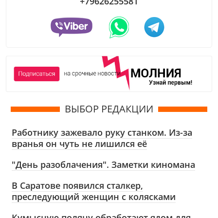
+79626255581
ВЫБОР РЕДАКЦИИ
Работнику зажевало руку станком. Из-за
вранья он чуть не лишился её
"День разоблачения". Заметки киномана
В Саратове появился сталкер,
преследующий женщин с колясками
Кумысную поляну обработают ядом для