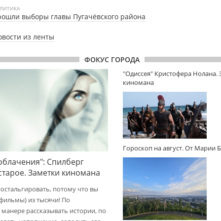
ЛИТИКА
ошли выборы главы Пугачёвского района
овости из ленты
ФОКУС ГОРОДА
"Одиссея" Кристофера Нолана.
киномана
Гороскоп на август. От Марии 
облачения": Спилберг
 старое. Заметки киномана
ностальгировать, потому что вы
(фильмы) из тысячи! По
 манере рассказывать истории, по