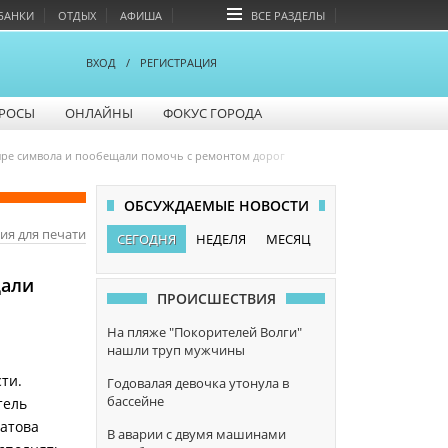
БАНКИ
ОТДЫХ
АФИША
ВСЕ РАЗДЕЛЫ
ВХОД
/
РЕГИСТРАЦИЯ
РОСЫ
ОНЛАЙНЫ
ФОКУС ГОРОДА
ыре символа и пообещали помочь с ремонтом дорог
ОБСУЖДАЕМЫЕ НОВОСТИ
ия для печати
СЕГОДНЯ
НЕДЕЛЯ
МЕСЯЦ
щали
ПРОИСШЕСТВИЯ
На пляже "Покорителей Волги"
нашли труп мужчины
ти.
Годовалая девочка утонула в
бассейне
тель
атова
В аварии с двумя машинами