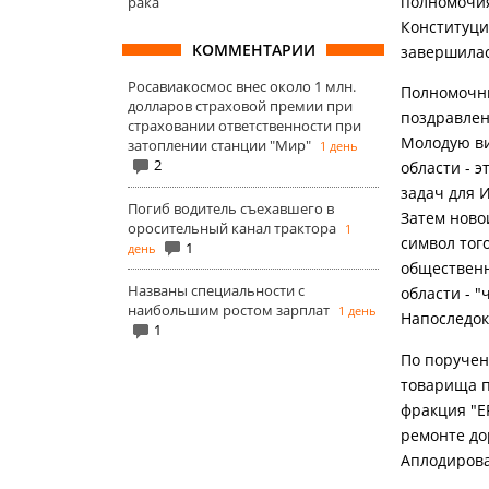
полномочия
рака
Конституци
КОММЕНТАРИИ
завершилас
Росавиакосмос внес около 1 млн.
Полномочны
долларов страховой премии при
поздравлен
страховании ответственности при
Молодую ви
затоплении станции "Мир"
1 день
2
области - 
задач для 
Погиб водитель съехавшего в
Затем ново
оросительный канал трактора
1
символ тог
1
день
общественн
Названы специальности с
области - 
наибольшим ростом зарплат
1 день
Напоследок
1
По поручен
товарища п
фракция "Е
ремонте до
Аплодирова