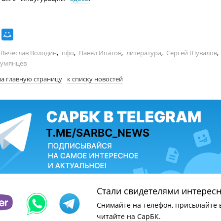
Вячеслав Володин
,
пфо
,
Павел Ипатов
,
литература
,
Сергей Шувалов
,
Румянцев
на главную страницу
к списку новостей
Стали свидетелями интерес
Снимайте на телефон, присылайте 
читайте на СарБК.