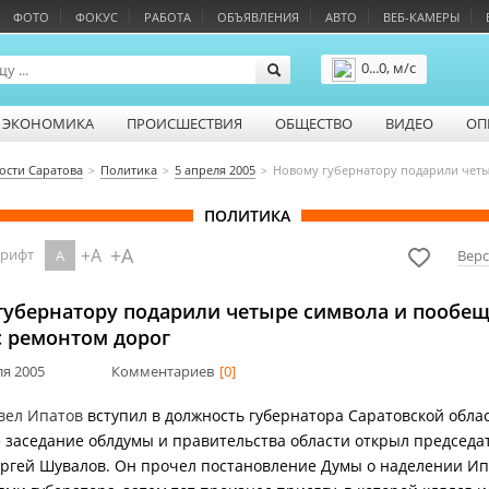
ФОТО
ФОКУС
РАБОТА
ОБЪЯВЛЕНИЯ
АВТО
ВЕБ-КАМЕРЫ
0...0, м/с
Подробнее
ЭКОНОМИКА
ПРОИСШЕСТВИЯ
ОБЩЕСТВО
ВИДЕО
ОП
ости Саратова
Политика
5 апреля 2005
Новому губернатору подарили чет
ПОЛИТИКА
+A
+A
шрифт
A
Верс
губернатору подарили четыре символа и пообе
с ремонтом дорог
ля 2005
Комментариев
[0]
вел Ипатов
вступил в должность губернатора Саратовскoй облас
 заседание облдумы и правительства области открыл председа
ргей Шувалов. Он прочел постановление Думы о наделении Ип