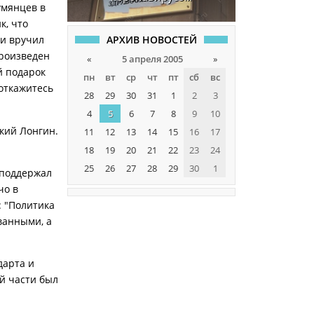
умянцев в
к, что
АРХИВ НОВОСТЕЙ
 и вручил
произведен
«
5 апреля 2005
»
й подарок
пн
вт
ср
чт
пт
сб
вс
 откажитесь
28
29
30
31
1
2
3
4
5
6
7
8
9
10
кий Лонгин.
11
12
13
14
15
16
17
18
19
20
21
22
23
24
25
26
27
28
29
30
1
 поддержал
чо в
: "Политика
ванными, а
дарта и
й части был