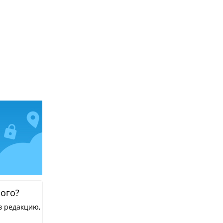
ного?
в редакцию,