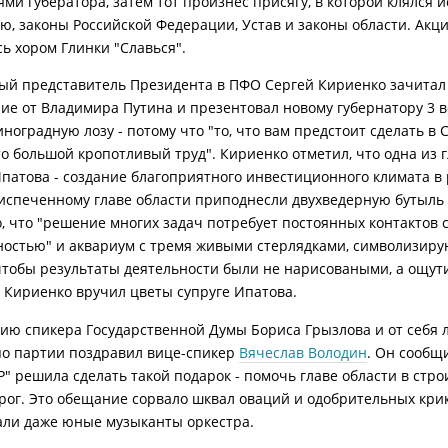
ми губератора, затем тот произнес присягу, в которой клялся 
ю, законы Российской Федерации, Устав и законы области. Акц
ь хором Глинки "Славься".
й представитель Президента в ПФО Сергей Кириенко зачитал
ие от Владимира Путина и презентовал новому губернатору 3 
ноградную лозу - потому что "то, что вам предстоит сделать в 
это большой кропотливый труд". Кириенко отметил, что одна из 
Ипатова - создание благоприятного инвестиционного климата в 
испеченному главе области приподнесли двухведерную бутыль 
о, что "решение многих задач потребует постоянных контактов 
остью" и аквариум с тремя живыми стерлядками, символизир
"чтобы результаты деятельности были не нарисоваными, а ощу
 Кириенко вручил цветы супруге Ипатова.
ию спикера Государственной Думы Бориса Грызлова и от себя 
о партии поздравил вице-спикер
Вячеслав Володин
. Он сообщи
Р" решила сделать такой подарок - помочь главе области в стро
рог. Это обещание сорвало шквал оваций и одобрительных крик
ли даже юные музыканты оркестра.