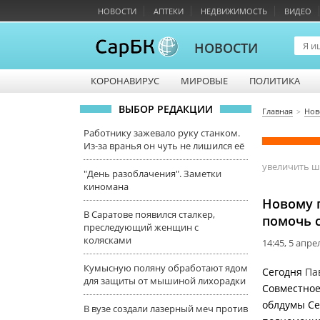
НОВОСТИ
АПТЕКИ
НЕДВИЖИМОСТЬ
ВИДЕО
НОВОСТИ
КОРОНАВИРУС
МИРОВЫЕ
ПОЛИТИКА
ВЫБОР РЕДАКЦИИ
Главная
Нов
Работнику зажевало руку станком.
Из-за вранья он чуть не лишился её
увеличить 
"День разоблачения". Заметки
киномана
Новому 
В Саратове появился сталкер,
помочь 
преследующий женщин с
колясками
14:45, 5 апре
Кумысную поляну обработают ядом
Сегодня
Па
для защиты от мышиной лихорадки
Совместное
облдумы Се
В вузе создали лазерный меч против