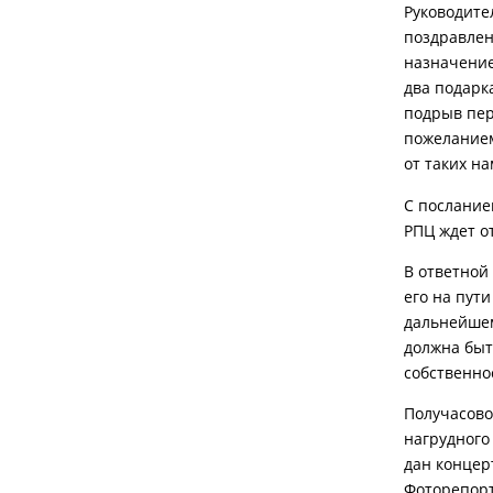
Руководите
поздравлен
назначение
два подарк
подрыв пер
пожеланием
от таких н
С послание
РПЦ ждет о
В ответной
его на пути
дальнейшем
должна быт
собственно
Получасово
нагрудного
дан концер
Фоторепорт