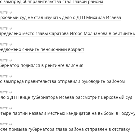
с-зампред облправительства стал главой района
ЛИТИКА
рховный суд не стал изучать дело о ДТП Михаила Исаева
ЛИТИКА
ределено место главы Саратова Игоря Молчанова в рейтинге 
ЛИТИКА
едложено снизить пенсионный возраст
ЛИТИКА
бернатор поднялся в рейтинге влияния
ЛИТИКА
с-зампреда правительства отправили руководить районом
ЛИТИКА
ло о ДТП вице-губернатора Исаева рассмотрит Верховный суд
ЛИТИКА
тыре партии назвали местных кандидатов на выборы в Госдум
ЛИТИКА
сле призыва губернатора глава района отправлен в отставку