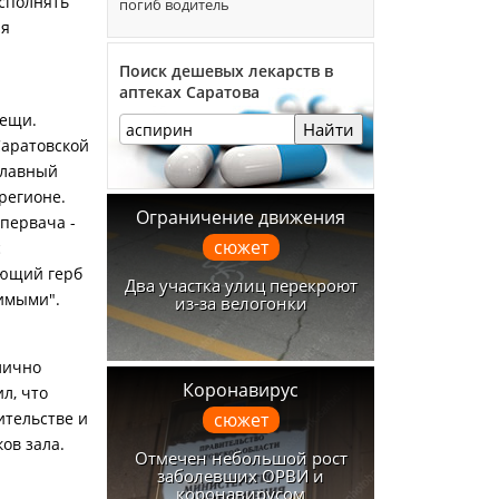
исполнять
погиб водитель
ия
Поиск дешевых лекарств в
аптеках Саратова
вещи.
Найти
Саратовской
главный
регионе.
Ограничение движения
первача -
сюжет
с
ующий герб
Два участка улиц перекроют
тимыми".
из-за велогонки
лично
Коронавирус
л, что
ительстве и
сюжет
ов зала.
Отмечен небольшой рост
заболевших ОРВИ и
коронавирусом