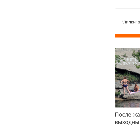
"Липки" 
После жа
выходных