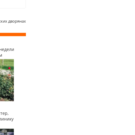
ских дворянах
недели
м
тер,
линику