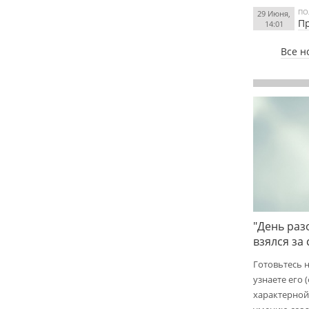
ПО
29 Июня,
Пр
14:01
Все н
"День раз
взялся за
Готовьтесь 
узнаете его 
характерной