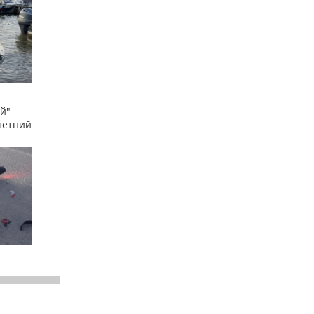
й"
летний