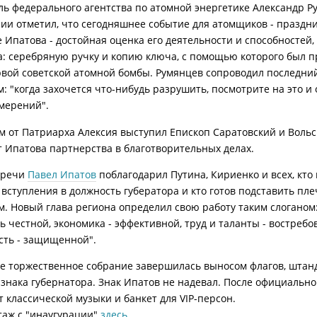
ль федерального агентства по атомной энергетике Александр Р
ии отметил, что сегодняшнее событие для атомщиков - праздни
 Ипатова - достойная оценка его деятельности и способностей,
а: серебряную ручку и копию ключа, с помощью которого был 
вой советской атомной бомбы. Румянцев сопроводил последни
: "когда захочется что-нибудь разрушить, посмотрите на это и
амерений".
м от Патриарха Алексия выступил Епископ Саратовский и Вольс
т Ипатова партнерства в благотворительных делах.
 речи
Павел Ипатов
поблагодарил Путина, Кириенко и всех, кто
 вступления в должность губератора и кто готов подставить пле
. Новый глава региона определил свою работу таким слоганом
ь честной, экономика - эффективной, труд и таланты - востребо
сть - защищенной".
е торжественное собрание завершилась выносом флагов, штан
 знака губернатора. Знак Ипатов не надевал. После официально
т классической музыки и банкет для VIP-персон.
аж с "инаугурации"
здесь
.