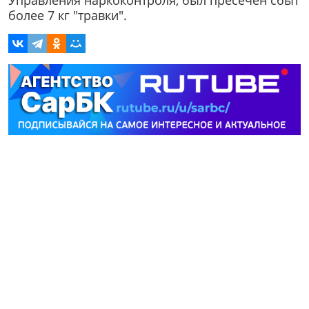
Управления наркоконтроля, был пресечен сбыт
более 7 кг "травки".