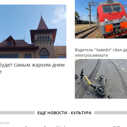
Водитель "Хавейл" сбил д
электросамокате
будет самым жарким днем
е
ЕЩЕ НОВОСТИ - КУЛЬТУРА
ЛЬТУРА