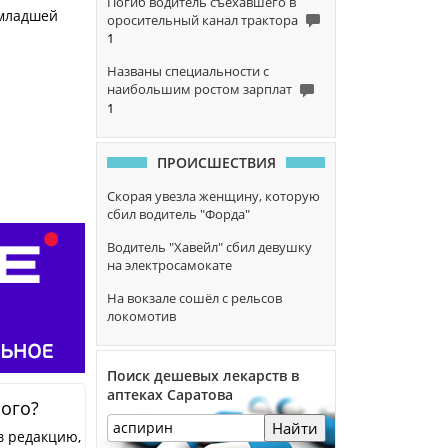
Погиб водитель съехавшего в
 младшей
оросительный канал трактора
1
Названы специальности с
наибольшим ростом зарплат
1
ПРОИСШЕСТВИЯ
Скорая увезла женщину, которую
сбил водитель "Форда"
Водитель "Хавейл" сбил девушку
на электросамокате
На вокзале сошёл с рельсов
локомотив
Поиск дешевых лекарств в
аптеках Саратова
ного?
Найти
в редакцию,