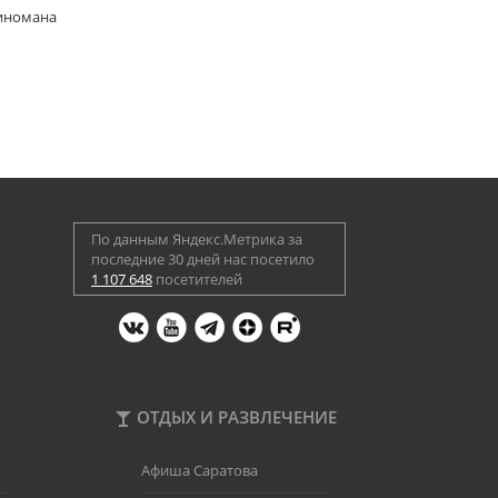
киномана
По данным Яндекс.Метрика за
последние 30 дней нас посетило
1 107 648
посетителей
ОТДЫХ И РАЗВЛЕЧЕНИЕ
Афиша Саратова