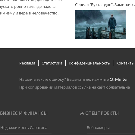
Сериал "Бухта вдов". Заметки 
пускать ровно там, где надо, а
имизму и вере в человечество.
Реклама
Статистика
Конфиденциальность
Контакты
Нашли в тексте ошибку? Выделите её, нажмите
Ctrl+Enter
При копировании материалов ссылка на сайт обязательна
БИЗНЕС И ФИНАНСЫ
СПЕЦПРОЕКТЫ
Недвижимость Саратова
Веб-камеры