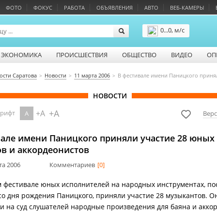
ФОТО
ФОКУС
РАБОТА
ОБЪЯВЛЕНИЯ
АВТО
ВЕБ-КАМЕРЫ
0...0, м/с
Подробнее
ЭКОНОМИКА
ПРОИСШЕСТВИЯ
ОБЩЕСТВО
ВИДЕО
ОП
ости Саратова
Новости
11 марта 2006
В фестивале имени Паницкого принял
НОВОСТИ
+A
+A
шрифт
A
Верс
вале имени Паницкого приняли участие 28 юных
ов и аккордеонистов
та 2006
Комментариев
[0]
м фестивале юных исполнителей на народных инструментах, п
со дня рождения Паницкого, приняли участие 28 музыкантов. О
и на суд слушателей народные произведения для баяна и аккор