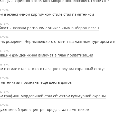
льцы аварийного особняка Мюфке пожаловались главе СКР
ЛЬТУРА
м в эклектичном кирпичном стиле стал памятником
ЛЬТУРА
ласть названа регионом с уникальным выбором песен
ЛЬТУРА
ень рождения Чернышевского отметят шахматным турниром и 
ЛЬТУРА
ывший дом Деникина включат в план приватизации
ЛЬТУРА
м в стиле итальянского палаццо получил охранный статус
ЛЬТУРА
амятниками признаны ещё шесть домов
ЛЬТУРА
м графини Мордовиной стал объектом культурной охраны
ЛЬТУРА
ухэтажный дом в центре города стал памятником