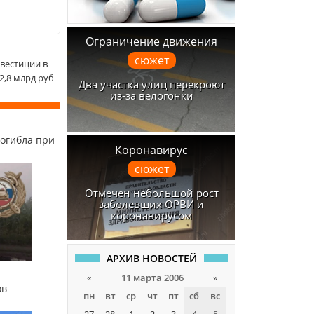
Ограничение движения
сюжет
вестиции в
2,8 млрд руб
Два участка улиц перекроют
из-за велогонки
огибла при
Коронавирус
сюжет
Отмечен небольшой рост
заболевших ОРВИ и
коронавирусом
АРХИВ НОВОСТЕЙ
«
11 марта 2006
»
ов
пн
вт
ср
чт
пт
сб
вс
27
28
1
2
3
4
5