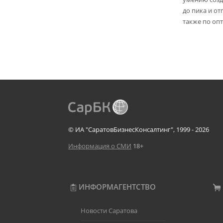
до пика и от
также по опт
© ИА "СаратовБизнесКонсалтинг", 1999 - 2026
Информация о СМИ
18+
ИНФОРМАГЕНТСТВО
Новости Саратова