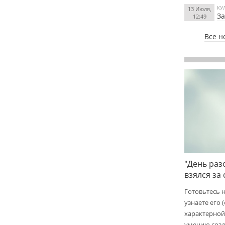
КУ
13 Июля,
За
12:49
Все н
"День раз
взялся за
Готовьтесь 
узнаете его 
характерной
умению созд