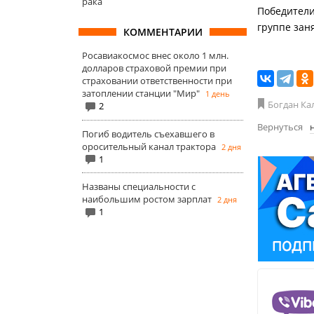
рака
Победители
группе зан
КОММЕНТАРИИ
Росавиакосмос внес около 1 млн.
долларов страховой премии при
страховании ответственности при
затоплении станции "Мир"
1 день
Богдан Ка
2
Вернуться
Погиб водитель съехавшего в
оросительный канал трактора
2 дня
1
Названы специальности с
наибольшим ростом зарплат
2 дня
1