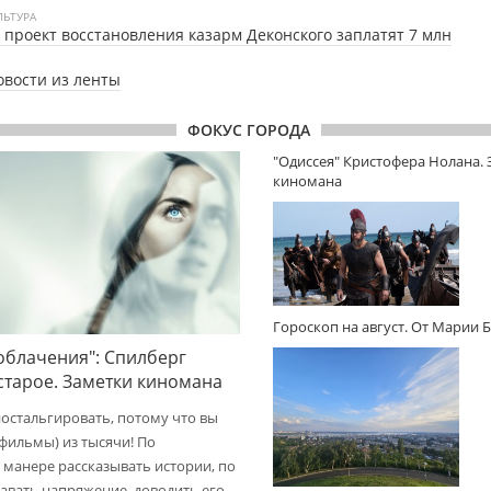
ЛЬТУРА
 проект восстановления казарм Деконского заплатят 7 млн
овости из ленты
ФОКУС ГОРОДА
"Одиссея" Кристофера Нолана.
киномана
Гороскоп на август. От Марии 
облачения": Спилберг
 старое. Заметки киномана
ностальгировать, потому что вы
(фильмы) из тысячи! По
 манере рассказывать истории, по
авать напряжение, доводить его