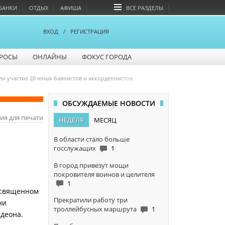
БАНКИ
ОТДЫХ
АФИША
ВСЕ РАЗДЕЛЫ
ВХОД
/
РЕГИСТРАЦИЯ
РОСЫ
ОНЛАЙНЫ
ФОКУС ГОРОДА
и участие 28 юных баянистов и аккордеонистов
ОБСУЖДАЕМЫЕ НОВОСТИ
ия для печати
НЕДЕЛЯ
МЕСЯЦ
В области стало больше
госслужащих
1
В город привезут мощи
покровителя воинов и целителя
1
освященном
Прекратили работу три
ни
троллейбусных маршрута
1
деона.