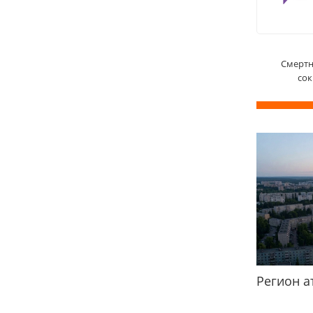
Смертн
сок
Регион а