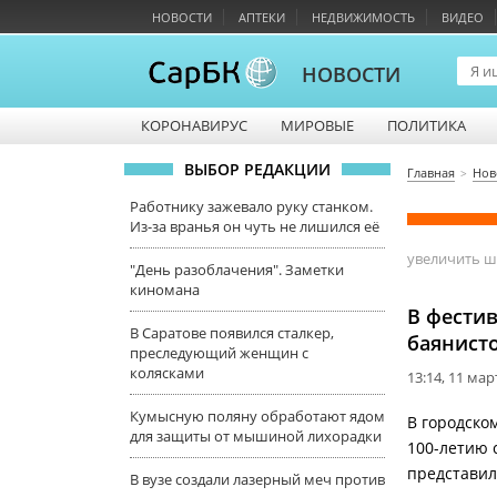
НОВОСТИ
АПТЕКИ
НЕДВИЖИМОСТЬ
ВИДЕО
НОВОСТИ
КОРОНАВИРУС
МИРОВЫЕ
ПОЛИТИКА
ВЫБОР РЕДАКЦИИ
Главная
Нов
Работнику зажевало руку станком.
Из-за вранья он чуть не лишился её
увеличить 
"День разоблачения". Заметки
киномана
В фести
В Саратове появился сталкер,
баянист
преследующий женщин с
колясками
13:14, 11 мар
Кумысную поляну обработают ядом
В городско
для защиты от мышиной лихорадки
100-летию 
представил
В вузе создали лазерный меч против