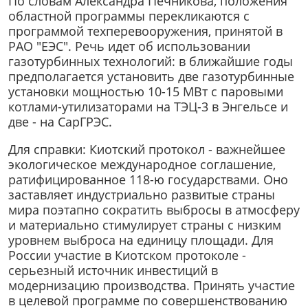
По словам Александра Печникова, положения
областной программы перекликаются с
программой техперевооружения, принятой в
РАО "ЕЭС". Речь идет об использовании
газотурбинных технологий: в ближайшие годы
предполагается установить две газотурбинные
установки мощностью 10-15 МВт с паровыми
котлами-утилизаторами на ТЭЦ-3 в Энгельсе и
две - на СарГРЭС.
Для справки: Киотский протокол - важнейшее
экологическое международное соглашение,
ратифицированное 118-ю государствами. Оно
заставляет индустриально развитые страны
мира поэтапно сократить выбросы в атмосферу
и материально стимулирует страны с низким
уровнем выброса на единицу площади. Для
России участие в Киотском протоколе -
серьезный источник инвестиций в
модернизацию производства. Принять участие
в целевой программе по совершенствованию