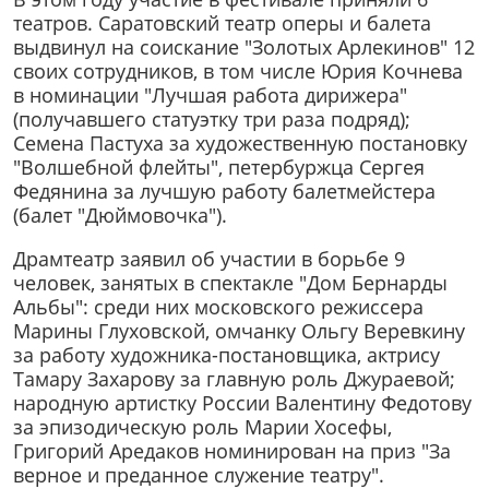
театров. Саратовский театр оперы и балета
выдвинул на соискание "Золотых Арлекинов" 12
своих сотрудников, в том числе Юрия Кочнева
в номинации "Лучшая работа дирижера"
(получавшего статуэтку три раза подряд);
Семена Пастуха за художественную постановку
"Волшебной флейты", петербуржца Сергея
Федянина за лучшую работу балетмейстера
(балет "Дюймовочка").
Драмтеатр заявил об участии в борьбе 9
человек, занятых в спектакле "Дом Бернарды
Альбы": среди них московского режиссера
Марины Глуховской, омчанку Ольгу Веревкину
за работу художника-постановщика, актрису
Тамару Захарову за главную роль Джураевой;
народную артистку России Валентину Федотову
за эпизодическую роль Марии Хосефы,
Григорий Аредаков номинирован на приз "За
верное и преданное служение театру".