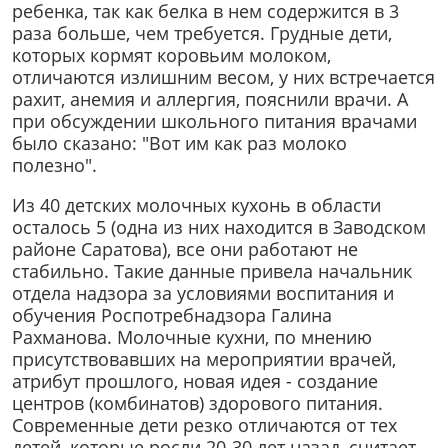
ребенка, так как белка в нем содержится в 3
раза больше, чем требуется. Грудные дети,
которых кормят коровьим молоком,
отличаются излишним весом, у них встречается
рахит, анемия и аллергия, пояснили врачи. А
при обсуждении школьного питания врачами
было сказано: "Вот им как раз молоко
полезно".
Из 40 детских молочных кухонь в области
осталось 5 (одна из них находится в Заводском
районе Саратова), все они работают не
стабильно. Такие данные привела начальник
отдела надзора за условиями воспитания и
обучения Роспотребнадзора Галина
Рахманова. Молочные кухни, по мнению
присутствовавших на мероприятии врачей,
атрибут прошлого, новая идея - создание
центров (комбинатов) здорового питания.
Современные дети резко отличаются от тех
детей, которые росли 20-30 лет назад, считает