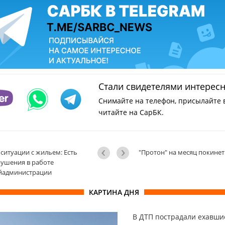
Стали свидетелями интерес
Снимайте на телефон, присылайте 
читайте на СарБК.
ситуации с жильем: Есть
"Протон" на месяц покине
ушения в работе
йадминистрации
КАРТИНА ДНЯ
В ДТП пострадали ехавшие