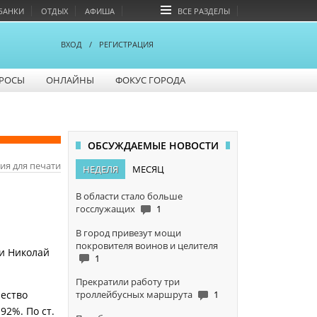
БАНКИ
ОТДЫХ
АФИША
ВСЕ РАЗДЕЛЫ
ВХОД
/
РЕГИСТРАЦИЯ
РОСЫ
ОНЛАЙНЫ
ФОКУС ГОРОДА
ОБСУЖДАЕМЫЕ НОВОСТИ
ия для печати
НЕДЕЛЯ
МЕСЯЦ
В области стало больше
госслужащих
1
В город привезут мощи
покровителя воинов и целителя
ти Николай
1
Прекратили работу три
троллейбусных маршрута
1
чество
92%. По ст.