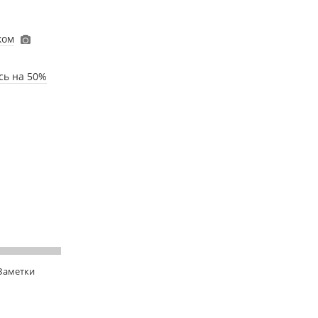
ком
сь на 50%
 Заметки