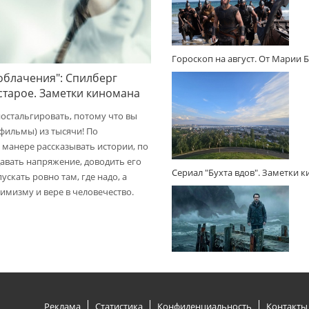
Гороскоп на август. От Марии 
облачения": Спилберг
 старое. Заметки киномана
ностальгировать, потому что вы
(фильмы) из тысячи! По
 манере рассказывать истории, по
авать напряжение, доводить его
Сериал "Бухта вдов". Заметки 
пускать ровно там, где надо, а
имизму и вере в человечество.
Реклама
Статистика
Конфиденциальность
Контакты