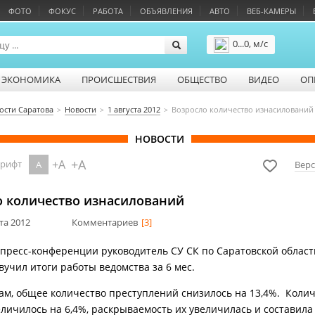
ФОТО
ФОКУС
РАБОТА
ОБЪЯВЛЕНИЯ
АВТО
ВЕБ-КАМЕРЫ
0...0, м/с
Подробнее
ЭКОНОМИКА
ПРОИСШЕСТВИЯ
ОБЩЕСТВО
ВИДЕО
ОП
ости Саратова
Новости
1 августа 2012
Возросло количество изнасилований
НОВОСТИ
+A
+A
шрифт
A
Верс
о количество изнасилований
ста 2012
Комментариев
[3]
 пресс-конференции руководитель СУ СК по Саратовской облас
вучил итоги работы ведомства за 6 мес.
вам, общее количество преступлений снизилось на 13,4%. Коли
еличилось на 6,4%, раскрываемость их увеличилась и составила 