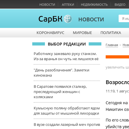
НОВОСТИ
АПТЕКИ
НЕДВИЖИМОСТЬ
ВИДЕО
НОВОСТИ
КОРОНАВИРУС
МИРОВЫЕ
ПОЛИТИКА
ВЫБОР РЕДАКЦИИ
Главная
Нов
Работнику зажевало руку станком.
Из-за вранья он чуть не лишился её
увеличить 
"День разоблачения". Заметки
киномана
Возросл
В Саратове появился сталкер,
11:19, 1 авгу
преследующий женщин с
колясками
Сегодня на
Кумысную поляну обработают ядом
Никитин оз
для защиты от мышиной лихорадки
По его сло
В вузе создали лазерный меч против
убийств ув