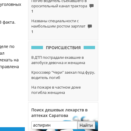
Погиб водитель съехавшего в
 уголовных
оросительный канал трактора
1
Названы специальности с
3 факта.
наибольшим ростом зарплат
1
деле по
ПРОИСШЕСТВИЯ
ал
В ДТП пострадали ехавшие в
иехать на
автобусе девочка и женщина
аправлена
Кроссовер "Чери" заехал под фуру,
водитель погиб
На пожаре в частном доме
погибла женщина
Поиск дешевых лекарств в
аптеках Саратова
Найти