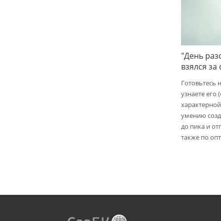
"День раз
взялся за
Готовьтесь 
узнаете его 
характерной
умению созд
до пика и от
также по опт