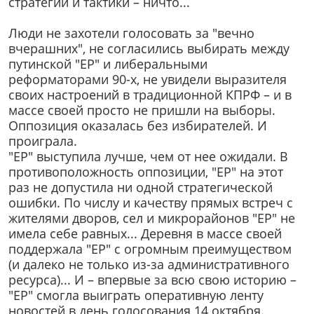
стратегии и тактики – ничто...
Люди не захотели голосовать за "вечно
вчерашних", не согласились выбирать между
путинской "ЕР" и либеральными
реформаторами 90-х, не увидели выразителя
своих настроений в традиционной КПРФ – и в
массе своей просто не пришли на выборы.
Оппозиция оказалась без избирателей. И
проиграла.
"ЕР" выступила лучше, чем от нее ожидали. В
противоположность оппозиции, "ЕР" на этот
раз не допустила ни одной стратегической
ошибки. По числу и качеству прямых встреч с
жителями дворов, сел и микрорайонов "ЕР" не
имела себе равных... Деревня в массе своей
поддержала "ЕР" с огромным преимуществом
(и далеко не только из-за административного
ресурса)... И – впервые за всю свою историю –
"ЕР" смогла выиграть оперативную ленту
новостей в день голосования 14 октября.