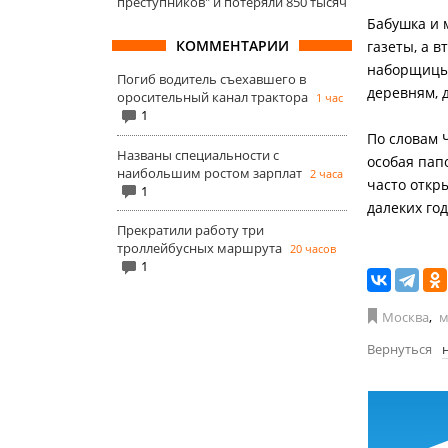
преступников" и потеряли 850 тысяч
Бабушка и 
КОММЕНТАРИИ
газеты, а в
наборщицы,
Погиб водитель съехавшего в
деревням, 
оросительный канал трактора
1 час
1
По словам 
Названы специальности с
особая пап
наибольшим ростом зарплат
2 часа
часто откр
1
далеких год
Прекратили работу три
троллейбусных маршрута
20 часов
1
Москва
,
м
Вернуться