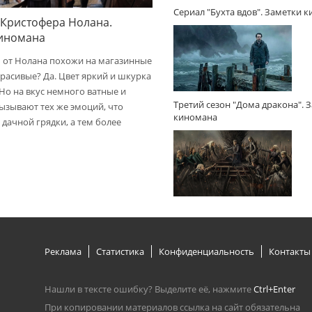
Сериал "Бухта вдов". Заметки 
 Кристофера Нолана.
киномана
 от Нолана похожи на магазинные
расивые? Да. Цвет яркий и шкурка
 Но на вкус немного ватные и
Третий сезон "Дома дракона". 
вызывают тех же эмоций, что
киномана
дачной грядки, а тем более
Реклама
Статистика
Конфиденциальность
Контакты
Нашли в тексте ошибку? Выделите её, нажмите
Ctrl+Enter
При копировании материалов ссылка на сайт обязательна