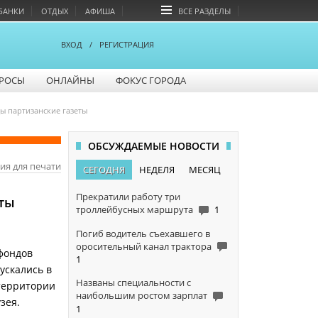
БАНКИ
ОТДЫХ
АФИША
ВСЕ РАЗДЕЛЫ
ВХОД
/
РЕГИСТРАЦИЯ
РОСЫ
ОНЛАЙНЫ
ФОКУС ГОРОДА
ы партизанские газеты
ОБСУЖДАЕМЫЕ НОВОСТИ
ия для печати
СЕГОДНЯ
НЕДЕЛЯ
МЕСЯЦ
Прекратили работу три
еты
троллейбусных маршрута
1
Погиб водитель съехавшего в
оросительный канал трактора
фондов
1
ускались в
Названы специальности с
 территории
наибольшим ростом зарплат
зея.
1