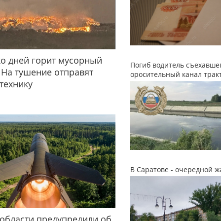
о дней горит мусорный
Погиб водитель съехавшег
 На тушение отправят
оросительный канал трак
технику
В Саратове - очередной ж
области предупредили об