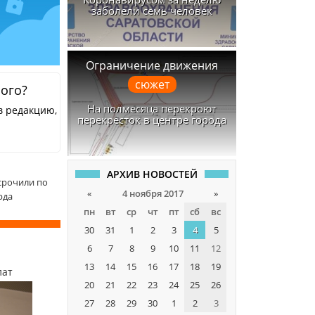
заболели семь человек
Ограничение движения
сюжет
ного?
На полмесяца перекроют
в редакцию,
перекрёсток в центре города
АРХИВ НОВОСТЕЙ
срочили по
«
4 ноября 2017
»
рда
пн
вт
ср
чт
пт
сб
вс
30
31
1
2
3
4
5
6
7
8
9
10
11
12
13
14
15
16
17
18
19
лат
20
21
22
23
24
25
26
27
28
29
30
1
2
3