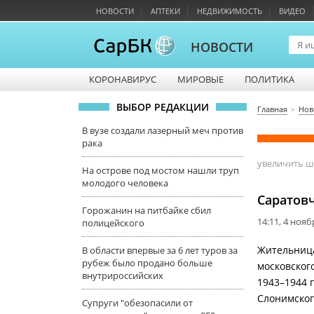
НОВОСТИ
АПТЕКИ
НЕДВИЖИМОСТЬ
ВИДЕО
НОВОСТИ
КОРОНАВИРУС
МИРОВЫЕ
ПОЛИТИКА
ВЫБОР РЕДАКЦИИ
Главная
Нов
В вузе создали лазерный меч против
рака
увеличить 
На острове под мостом нашли труп
молодого человека
Саратов
Горожанин на питбайке сбил
14:11, 4 нояб
полицейского
Жительница
В области впервые за 6 лет туров за
рубеж было продано больше
московског
внутрироссийских
1943–1944 
Слонимског
Супруги "обезопасили от