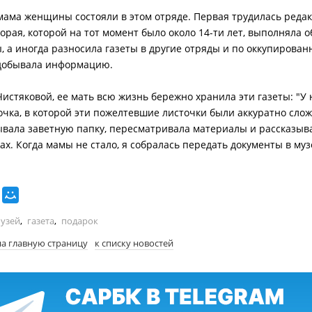
мама женщины состояли в этом отряде. Первая трудилась реда
торая, которой на тот момент было около 14-ти лет, выполняла 
 а иногда разносила газеты в другие отряды и по оккупирова
добывала информацию.
Чистяковой, ее мать всю жизнь бережно хранила эти газеты: "У
очка, в которой эти пожелтевшие листочки были аккуратно сло
ывала заветную папку, пересматривала материалы и рассказыва
ах. Когда мамы не стало, я собралась передать документы в муз
узей
,
газета
,
подарок
на главную страницу
к списку новостей