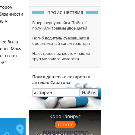
ктором
ПРОИСШЕСТВИЯ
обязанности
нным
В перевернувшейся "Тойоте"
получили травмы двое детей
Погиб водитель съехавшего в
 нее была
оросительный канал трактора
жены. Мама
На острове под мостом нашли
ла о тех
труп молодого человека
ей".
Поиск дешевых лекарств в
аптеках Саратова
Найти
Коронавирус
сюжет
Коронавирусом за неделю