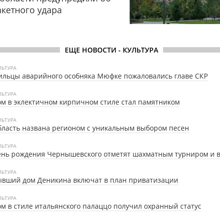
акетного удара
ЕЩЕ НОВОСТИ - КУЛЬТУРА
ЛЬТУРА
льцы аварийного особняка Мюфке пожаловались главе СКР
ЛЬТУРА
м в эклектичном кирпичном стиле стал памятником
ЛЬТУРА
ласть названа регионом с уникальным выбором песен
ЛЬТУРА
ень рождения Чернышевского отметят шахматным турниром и 
ЛЬТУРА
ывший дом Деникина включат в план приватизации
ЛЬТУРА
м в стиле итальянского палаццо получил охранный статус