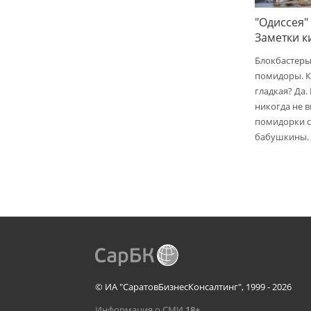
"Одиссея"
Заметки 
Блокбастеры
помидоры. К
гладкая? Да.
никогда не 
помидорки с 
бабушкины.
© ИА "СаратовБизнесКонсалтинг", 1999 - 2026
Информация о СМИ
18+