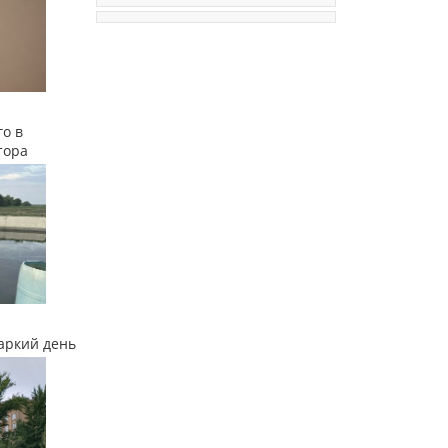
о в
тора
аркий день