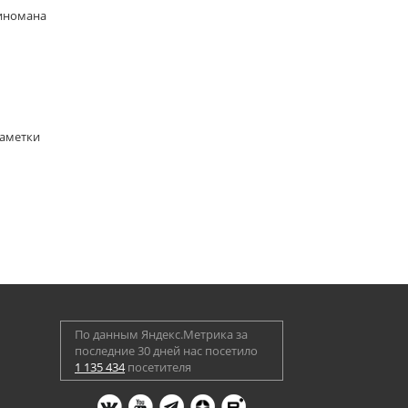
киномана
Заметки
По данным Яндекс.Метрика за
последние 30 дней нас посетило
1 135 434
посетителя