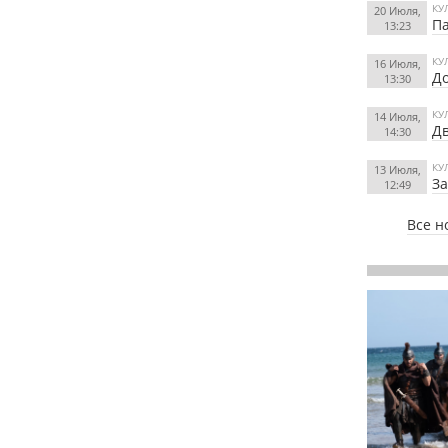
КУ
20 Июля,
П
13:23
КУ
16 Июля,
До
13:30
КУ
14 Июля,
Дв
14:30
КУ
13 Июля,
За
12:49
Все н