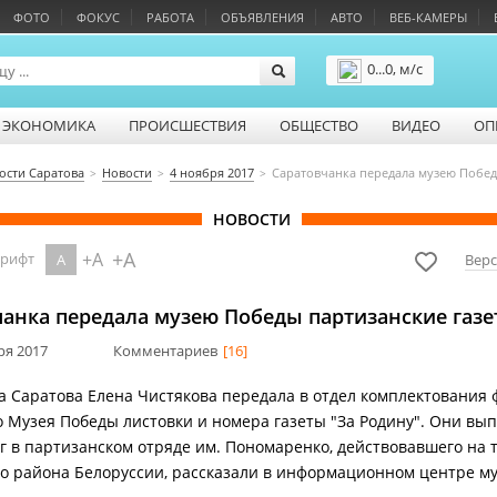
ФОТО
ФОКУС
РАБОТА
ОБЪЯВЛЕНИЯ
АВТО
ВЕБ-КАМЕРЫ
0...0, м/с
Подробнее
ЭКОНОМИКА
ПРОИСШЕСТВИЯ
ОБЩЕСТВО
ВИДЕО
ОП
ости Саратова
Новости
4 ноября 2017
Саратовчанка передала музею Побед
НОВОСТИ
+A
+A
шрифт
A
Верс
чанка передала музею Победы партизанские газ
ря 2017
Комментариев
[16]
 Саратова Елена Чистякова передала в отдел комплектования 
о Музея Победы листовки и номера газеты "За Родину". Они вып
гг в партизанском отряде им. Пономаренко, действовавшего на
о района Белоруссии, рассказали в информационном центре му