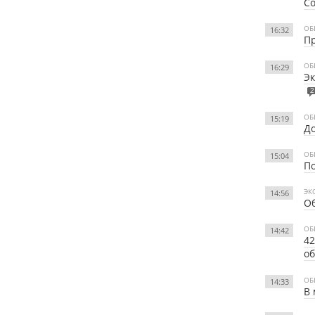
С
ОБ
16:32
П
ОБ
16:29
Эк
2
ОБ
15:19
До
ОБ
15:04
По
ЭК
14:56
Об
ОБ
14:42
4
об
ОБ
14:33
В 