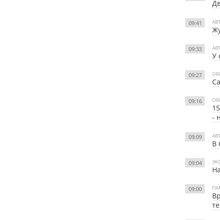
Дв
АВ
09:41
Жу
АВ
09:33
У 
ОБ
09:27
Са
ОБ
09:16
15
- 
АВ
09:09
В 
ЭК
09:04
На
ПА
09:00
Вр
те