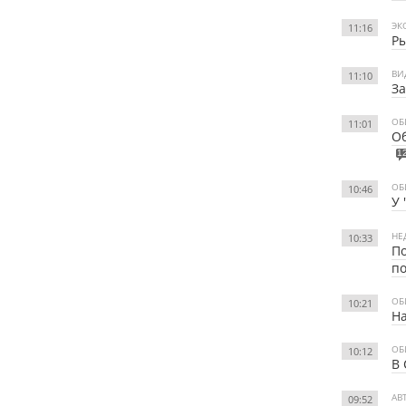
ЭК
11:16
Ры
ВИ
11:10
За
ОБ
11:01
Об
1
ОБ
10:46
У 
НЕ
10:33
По
по
ОБ
10:21
На
ОБ
10:12
В 
АВ
09:52