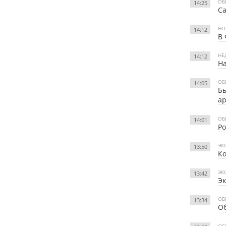
ОБ
14:25
Са
НО
14:12
В 
НЕ
14:12
На
ОБ
14:05
Бы
ар
ОБ
14:01
Ро
ЭК
13:50
Ко
ЭК
13:42
Эк
ОБ
13:34
Об
ОБ