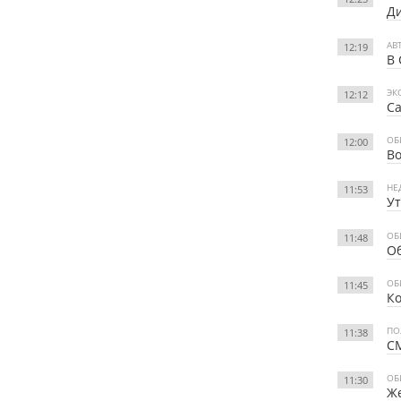
Ди
АВ
12:19
В 
ЭК
12:12
Са
ОБ
12:00
Во
НЕ
11:53
У
ОБ
11:48
Об
ОБ
11:45
Ко
ПО
11:38
СМ
ОБ
11:30
Же