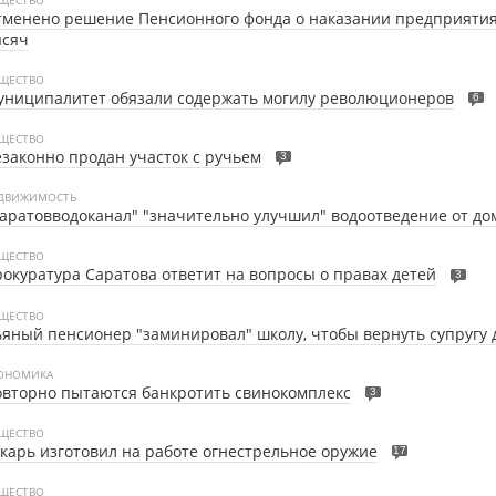
менено решение Пенсионного фонда о наказании предприятия
ысяч
ЩЕСТВО
униципалитет обязали содержать могилу революционеров
6
ЩЕСТВО
законно продан участок с ручьем
3
ДВИЖИМОСТЬ
аратовводоканал" "значительно улучшил" водоотведение от до
ЩЕСТВО
окуратура Саратова ответит на вопросы о правах детей
3
ЩЕСТВО
яный пенсионер "заминировал" школу, чтобы вернуть супругу
ОНОМИКА
вторно пытаются банкротить свинокомплекс
3
ЩЕСТВО
карь изготовил на работе огнестрельное оружие
17
ЩЕСТВО