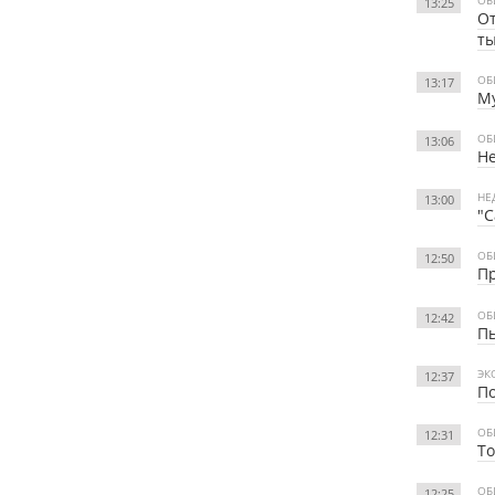
13:25
От
т
ОБ
13:17
М
ОБ
13:06
Не
НЕ
13:00
"С
ОБ
12:50
Пр
ОБ
12:42
Пь
ЭК
12:37
По
ОБ
12:31
То
ОБ
12:25