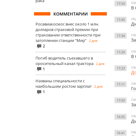
рака
ОБ
17:54
В 
КОММЕНТАРИИ
НЕ
17:45
Ди
Росавиакосмос внес около 1 млн.
долларов страховой премии при
страховании ответственности при
ОБ
17:34
За
затоплении станции "Мир"
2 дня
2
ОБ
17:29
В 
Погиб водитель съехавшего в
оросительный канал трактора
2 дня
ОБ
17:23
1
До
Названы специальности с
ОБ
17:11
наибольшим ростом зарплат
2 дня
Го
1
ОБ
17:03
За
ОБ
16:55
Ды
ОБ
16:41