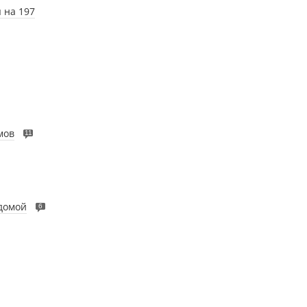
 на 197
мов
11
 домой
6