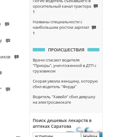
Погиб водитель съехавшего в
оросительный канал трактора
1
Названы специальности с
у
12
наибольшим ростом зарплат
1
у
14
ПРОИСШЕСТВИЯ
ников
1
Врачи спасают водителя
"Приоры", уничтоженной в ДТП с
грузовиком
6
Скорая увезла женщину, которую
сбил водитель "Форда"
"
12
Водитель "Хавейл" сбил девушку
на электросамокате
Поиск дешевых лекарств в
аптеках Саратова
Найти