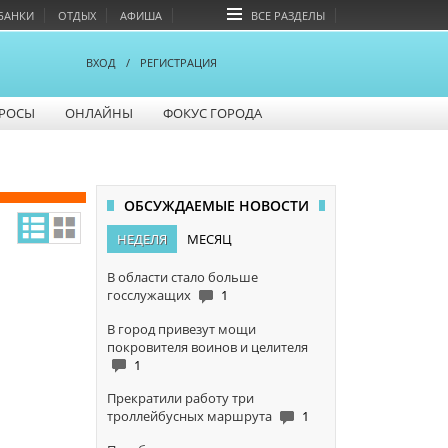
БАНКИ
ОТДЫХ
АФИША
ВСЕ РАЗДЕЛЫ
ВХОД
/
РЕГИСТРАЦИЯ
РОСЫ
ОНЛАЙНЫ
ФОКУС ГОРОДА
ОБСУЖДАЕМЫЕ НОВОСТИ
НЕДЕЛЯ
МЕСЯЦ
В области стало больше
госслужащих
1
В город привезут мощи
покровителя воинов и целителя
1
Прекратили работу три
троллейбусных маршрута
1