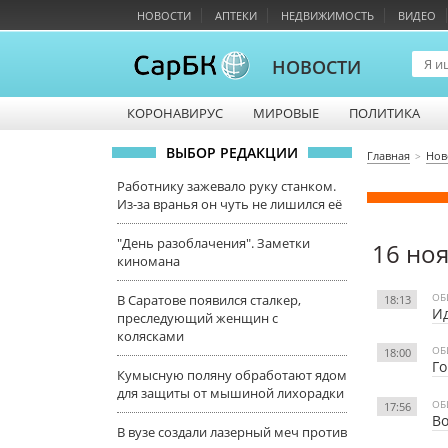
НОВОСТИ
АПТЕКИ
НЕДВИЖИМОСТЬ
ВИДЕО
НОВОСТИ
КОРОНАВИРУС
МИРОВЫЕ
ПОЛИТИКА
ВЫБОР РЕДАКЦИИ
Главная
Нов
Работнику зажевало руку станком.
Из-за вранья он чуть не лишился её
"День разоблачения". Заметки
16 но
киномана
ОБ
В Саратове появился сталкер,
18:13
Ид
преследующий женщин с
колясками
ОБ
18:00
Го
Кумысную поляну обработают ядом
для защиты от мышиной лихорадки
ОБ
17:56
Во
В вузе создали лазерный меч против