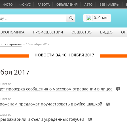
ФОТО
ФОКУС
РАБОТА
ОБЪЯВЛЕНИЯ
АВТО
ВЕБ-КАМЕРЫ
0...0, м/с
Подробнее
ЭКОНОМИКА
ПРОИСШЕСТВИЯ
ОБЩЕСТВО
ВИДЕО
ОП
ости Саратова
16 ноября 2017
НОВОСТИ ЗА 16 НОЯБРЯ 2017
ября 2017
ЩЕСТВО
ет проверка сообщения о массовом отравлении в лицее
5
ЩЕСТВО
рожанам предложат поучаствовать в рубке шашкой
23
ЩЕСТВО
ры зажарили и съели украденных голубей
33