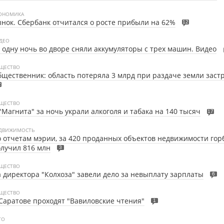
ОНОМИКА
нок. Сбербанк отчитался о росте прибыли на 62%
12
ДЕО
 одну ночь во дворе сняли аккумуляторы с трех машин. Видео
ЩЕСТВО
щественник: область потеряла 3 млрд при раздаче земли зас
2
ЩЕСТВО
"Магнита" за ночь украли алкоголя и табака на 140 тысяч
17
ДВИЖИМОСТЬ
 отчетам мэрии, за 420 проданных объектов недвижимости го
лучил 816 млн
3
ЩЕСТВО
 директора "Колхоза" завели дело за невыплату зарплаты
6
ЩЕСТВО
Саратове проходят "Вавиловские чтения"
1
ТО