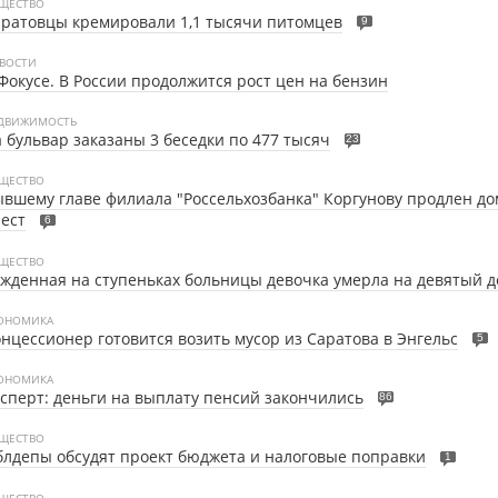
ЩЕСТВО
ратовцы кремировали 1,1 тысячи питомцев
9
ВОСТИ
Фокусе. В России продолжится рост цен на бензин
ДВИЖИМОСТЬ
 бульвар заказаны 3 беседки по 477 тысяч
23
ЩЕСТВО
вшему главе филиала "Россельхозбанка" Коргунову продлен д
ест
6
ЩЕСТВО
жденная на ступеньках больницы девочка умерла на девятый д
ОНОМИКА
нцессионер готовится возить мусор из Саратова в Энгельс
5
ОНОМИКА
сперт: деньги на выплату пенсий закончились
86
ЩЕСТВО
лдепы обсудят проект бюджета и налоговые поправки
1
ЩЕСТВО