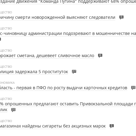
оздание движения "Команда Путина" поддерживают 68% опрош
ЩЕСТВО
ричину смерти новорожденной выясняют следователи
5
ЩЕСТВО
с-чиновницу администрации подозревают в мошенничестве на
ЩЕСТВО
рожает сметана, дешевеет сливочное масло
6
ЩЕСТВО
лиция задержала 5 проституток
27
ОНОМИКА
ласть - первая в ПФО по росту выдачи карточных кредитов
10
ЩЕСТВО
2% опрошенных предлагают оставить Привокзальной площади
лик
20
ЩЕСТВО
магазинах найдены сигареты без акцизных марок
1