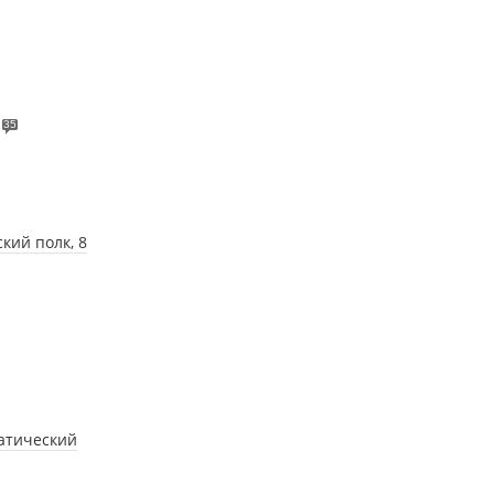
35
кий полк, 8
матический