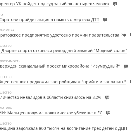
ректор УК пойдет под суд за гибель четырех человек
2
ТО
Саратове пройдет акция в память о жертвах ДТП
2
ОНОМИКА
ратовское предприятие удостоено премии правительства РФ
ЩЕСТВО
 Дворце спорта открылся рекордный зимний "Модный салон"
ДВИЖИМОСТЬ
твержден скандальный проект микрорайона "Изумрудный"
9
ЩЕСТВО
щественник предложил застройщикам "прийти и заплатить"
ЩЕСТВО
личество инвалидов в области снизилось на 8,2%
14
ЛИТИКА
И: Мальцев получил политическое убежище в ЕС
36
ЩЕСТВО
нщина задолжала 800 тысяч на воспитание трех детей с ДЦП