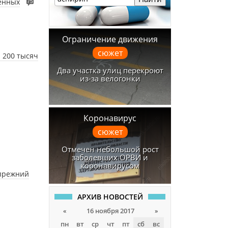
енных
75
Ограничение движения
сюжет
 200 тысяч
Два участка улиц перекроют
из-за велогонки
Коронавирус
сюжет
Отмечен небольшой рост
заболевших ОРВИ и
коронавирусом
 прежний
АРХИВ НОВОСТЕЙ
«
16 ноября 2017
»
пн
вт
ср
чт
пт
сб
вс