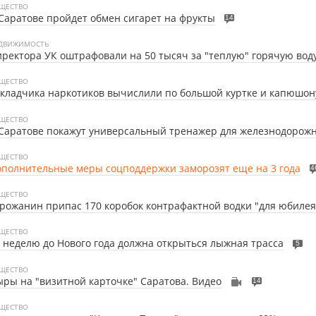
ЩЕСТВО
Саратове пройдет обмен сигарет на фрукты
14
ДВИЖИМОСТЬ
ректора УК оштрафовали на 50 тысяч за "теплую" горячую вод
ЩЕСТВО
кладчика наркотиков вычислили по большой куртке и капюшон
ЩЕСТВО
Саратове покажут универсальный тренажер для железнодорож
ЩЕСТВО
полнительные меры соцподдержки заморозят еще на 3 года
4
ЩЕСТВО
рожанин припас 170 коробок контрафактной водки "для юбилея
ЩЕСТВО
 неделю до Нового года должна открыться лыжная трасса
5
ЩЕСТВО
ры на "визитной карточке" Саратова. Видео
14
ЩЕСТВО