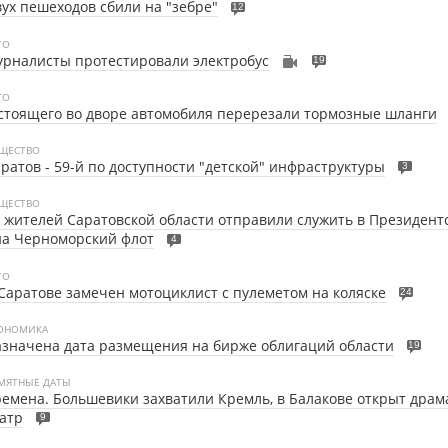
ух пешеходов сбили на "зебре"
12
ТО
рналисты протестировали электробус
19
ТО
стоящего во дворе автомобиля перерезали тормозные шланги
ЩЕСТВО
ратов - 59-й по доступности "детской" инфраструктуры
3
ЩЕСТВО
 жителей Саратовской области отправили служить в Президентс
на Черноморский флот
4
ТО
Саратове замечен мотоциклист с пулеметом на коляске
24
ОНОМИКА
значена дата размещения на бирже облигаций области
19
МЯТНЫЕ ДАТЫ
емена. Большевики захватили Кремль, в Балакове открыт дра
атр
9