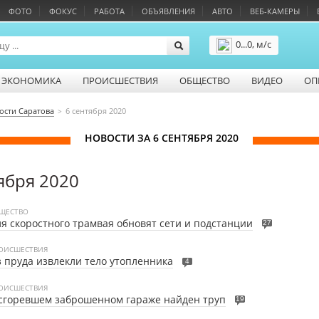
ФОТО
ФОКУС
РАБОТА
ОБЪЯВЛЕНИЯ
АВТО
ВЕБ-КАМЕРЫ
0...0, м/с
Подробнее
ЭКОНОМИКА
ПРОИСШЕСТВИЯ
ОБЩЕСТВО
ВИДЕО
ОП
ости Саратова
6 сентября 2020
НОВОСТИ ЗА 6 СЕНТЯБРЯ 2020
ября 2020
ЩЕСТВО
я скоростного трамвая обновят сети и подстанции
27
ОИСШЕСТВИЯ
 пруда извлекли тело утопленника
4
ОИСШЕСТВИЯ
сгоревшем заброшенном гараже найден труп
19