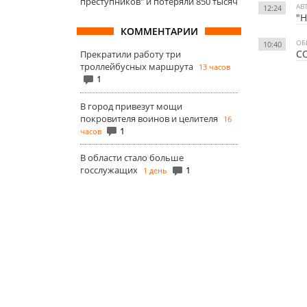
преступников" и потеряли 850 тысяч
АВ
12:24
"Н
КОММЕНТАРИИ
ОБ
10:40
CO
Прекратили работу три
троллейбусных маршрута
13 часов
1
В город привезут мощи
покровителя воинов и целителя
16
1
часов
В области стало больше
госслужащих
1
1 день