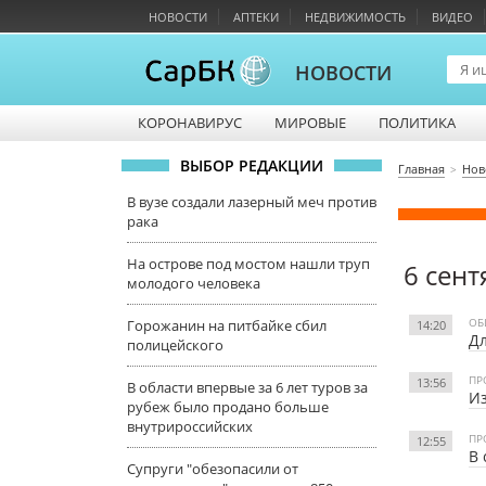
НОВОСТИ
АПТЕКИ
НЕДВИЖИМОСТЬ
ВИДЕО
НОВОСТИ
КОРОНАВИРУС
МИРОВЫЕ
ПОЛИТИКА
ВЫБОР РЕДАКЦИИ
Главная
Нов
В вузе создали лазерный меч против
рака
На острове под мостом нашли труп
6 сент
молодого человека
ОБ
Горожанин на питбайке сбил
14:20
Дл
полицейского
ПР
13:56
В области впервые за 6 лет туров за
Из
рубеж было продано больше
внутрироссийских
ПР
12:55
В 
Супруги "обезопасили от