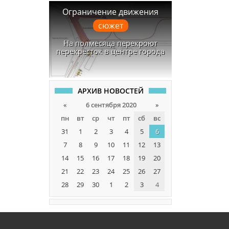
Ограничение движения
сюжет
На полмесяца перекроют
перекрёсток в центре города
АРХИВ НОВОСТЕЙ
«
6 сентября 2020
»
пн
вт
ср
чт
пт
сб
вс
31
1
2
3
4
5
6
7
8
9
10
11
12
13
14
15
16
17
18
19
20
21
22
23
24
25
26
27
28
29
30
1
2
3
4