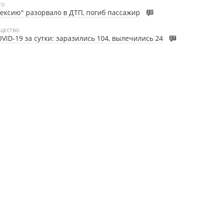
ТО
ексию" разорвало в ДТП, погиб пассажир
19
ЩЕСТВО
VID-19 за сутки: заразились 104, вылечились 24
27