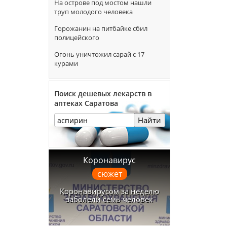
На острове под мостом нашли
труп молодого человека
Горожанин на питбайке сбил
полицейского
Огонь уничтожил сарай с 17
курами
Поиск дешевых лекарств в
аптеках Саратова
Найти
Коронавирус
сюжет
Коронавирусом за неделю
заболели семь человек