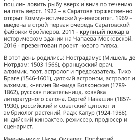
пошлин ловить рыбу вверх и вниз по течению
на пять верст. 1922 – в Саратове торжественно
открыт Коммунистический университет. 1969 –
введена в строй первая очередь Саратовской
фабрики бройлеров. 2011 -
крупный пожар
в
историческом здании на Чапаева-Московской.
2016 -
презентован
проект нового пляжа.
В этот день родились: Нострадамус (Мишель де
Нотрдам; 1503-1566), французский врач,
алхимик, поэт, астролог и предсказатель, Тихо
Браге (1546-1601), датский астроном, астролог и
алхимик, княгиня Зинаида Волконская (1789-
1862), русская писательница, хозяйка
литературного салона, Сергей Навашин (1857-
1930), российский и советский цитолог и
эмбриолог растений, Радж Капур (1924-1988),
индийский киноактер, режиссер, продюсер и
сценарист.
Именинники: Наум, Филарет, Порфирий,