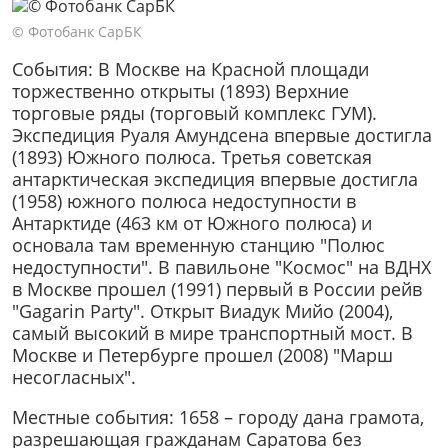
© Фотобанк СарБК
События: В Москве на Красной площади
торжественно открыты (1893) Верхние
торговые ряды (торговый комплекс ГУМ).
Экспедиция Руаля Амундсена впервые достигла
(1893) Южного полюса. Третья советская
антарктическая экспедиция впервые достигла
(1958) южного полюса недоступности в
Антарктиде (463 км от Южного полюса) и
основала там временную станцию "Полюс
недоступности". В павильоне "Космос" на ВДНХ
в Москве прошел (1991) первый в России рейв
"Gagarin Party". Открыт Виадук Мийо (2004),
самый высокий в мире транспортный мост. В
Москве и Петербурге прошел (2008) "Марш
несогласных".
Местные события: 1658 – городу дана грамота,
разрешающая гражданам Саратова без