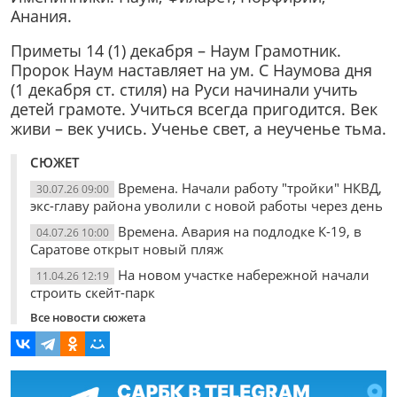
Анания.
Приметы 14 (1) декабря – Наум Грамотник.
Пророк Наум наставляет на ум. С Наумова дня
(1 декабря ст. стиля) на Руси начинали учить
детей грамоте. Учиться всегда пригодится. Век
живи – век учись. Ученье свет, а неученье тьма.
СЮЖЕТ
Времена. Начали работу "тройки" НКВД,
30.07.26 09:00
экс-главу района уволили с новой работы через день
Времена. Авария на подлодке К-19, в
04.07.26 10:00
Саратове открыт новый пляж
На новом участке набережной начали
11.04.26 12:19
строить скейт-парк
Все новости сюжета