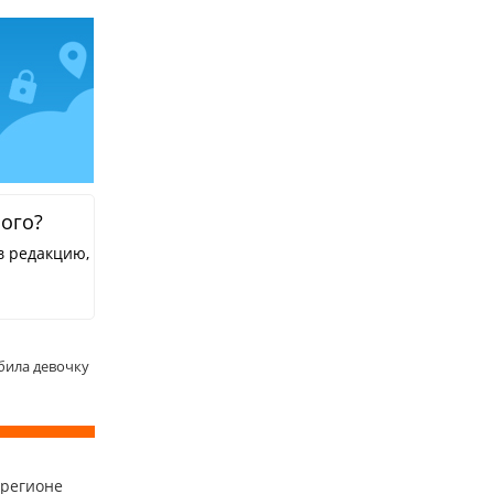
ного?
в редакцию,
била девочку
 регионе