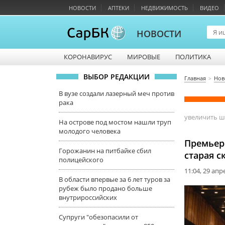
НОВОСТИ
АПТЕКИ
НЕДВИЖИМОСТЬ
ВИДЕО
НОВОСТИ
КОРОНАВИРУС
МИРОВЫЕ
ПОЛИТИКА
ВЫБОР РЕДАКЦИИ
Главная
Нов
В вузе создали лазерный меч против
рака
увеличить 
На острове под мостом нашли труп
молодого человека
Премьеры
Горожанин на питбайке сбил
старая с
полицейского
11:04, 29 апр
В области впервые за 6 лет туров за
рубеж было продано больше
внутрироссийских
Супруги "обезопасили от