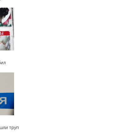
бил
ашли труп