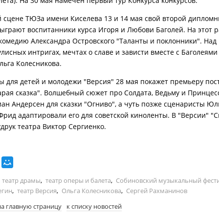
лета). На 30 мая намечен первый тур Конкурса конкурсов.
 сцене ТЮЗа имени Киселева 13 и 14 мая свой второй диплом
сыграют воспитанники курса Игоря и Любови Баголей. На этот р
 комедию Александра Островского "Таланты и поклонники". Над
улисных интригах, мечтах о славе и зависти вместе с Баголеями
льга Колесникова.
ы для детей и молодежи "Версия" 28 мая покажет премьеру пос
тарая сказка". Волшебный сюжет про Солдата, Ведьму и Принцес
иан Андерсен для сказки "Огниво", а чуть позже сценаристы Ю
Фрид адаптировали его для советской киноленты. В "Версии" "С
удрук театра Виктор Сергиенко.
театр драмы
,
театр оперы и балета
,
Собиновский музыкальный фест
егин
,
театр Версия
,
Ольга Колесникова
,
Сергей Рахманинов
на главную страницу
к списку новостей