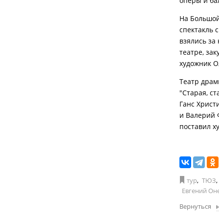
оперы и ба
На Большой
спектакль 
взялись за
театре, зак
художник О
Театр драм
"Старая, с
Ганс Христ
и Валерий 
поставил х
тур
,
ТЮЗ
,
Евгений Он
Вернуться