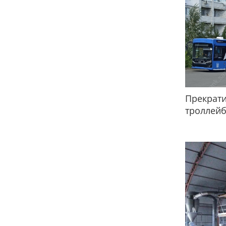
Прекрати
троллей