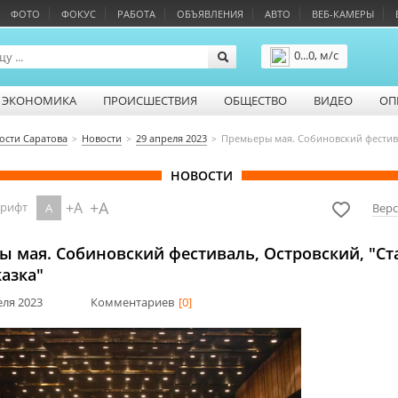
ФОТО
ФОКУС
РАБОТА
ОБЪЯВЛЕНИЯ
АВТО
ВЕБ-КАМЕРЫ
0...0, м/с
Подробнее
ЭКОНОМИКА
ПРОИСШЕСТВИЯ
ОБЩЕСТВО
ВИДЕО
ОП
ости Саратова
Новости
29 апреля 2023
Премьеры мая. Собиновский фестивал
НОВОСТИ
+A
+A
шрифт
A
Верс
 мая. Собиновский фестиваль, Островский, "Ст
казка"
еля 2023
Комментариев
[0]