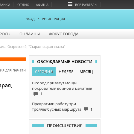
БАНКИ
ОТДЫХ
АФИША
ВСЕ РАЗДЕЛЫ
ВХОД
/
РЕГИСТРАЦИЯ
РОСЫ
ОНЛАЙНЫ
ФОКУС ГОРОДА
ь, Островский, "Старая, старая сказка"
ОБСУЖДАЕМЫЕ НОВОСТИ
ия для печати
СЕГОДНЯ
НЕДЕЛЯ
МЕСЯЦ
В город привезут мощи
арая,
покровителя воинов и целителя
1
Прекратили работу три
троллейбусных маршрута
1
ПРОИСШЕСТВИЯ