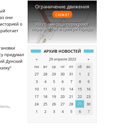
Ограничение движения
ный
сюжет
аз они
 историей о
На полмесяца перекроют
перекрёсток в центре города
 работает
тановки
АРХИВ НОВОСТЕЙ
су придумал
«
29 апреля 2023
»
лий Дунский
пн
вт
ср
чт
пт
сб
вс
казку"
27
28
29
30
31
1
2
3
4
5
6
7
8
9
10
11
12
13
14
15
16
17
18
19
20
21
22
23
24
25
26
27
28
29
30
иваль
,
1
2
3
4
5
6
7