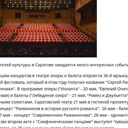
телей культуры в Саратове ожидается много интересных событ
ьшим концертов в театре оперы и балета откроется 36-й музык
й фестиваль, который в этом году получил название "Сергей Р
нники". В программе оперы ("Иоланта" - 20 мая, "Евгений Онеги
5 мая) и балеты ("Лебединое озеро" - 21 мая, "Ромео и Джульетта" 
ыми солистами. Саратовский театр 21 мая в гостиной презент
онцерт "Рахманинов в истории русского романса", 26 мая - бале
27 мая - концерт "Современники Рахманинова", 28 мая - одноакт
 (во втором акте с "Симфоническими танцами" выступит Чуваш