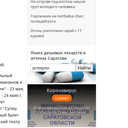
На острове под мостом нашли
труп молодого человека
Горожанин на питбайке сбил
полицейского
Огонь уничтожил сарай с 17
курами
Поиск дешевых лекарств в
аптеках Саратова
ий.
Найти
альный
ахманинов и
н" - 23 мая,
Коронавирус
- 24 мая) с
сюжет
ует
Коронавирусом за неделю
т "Супер
заболели семь человек
ный балет
ский театр