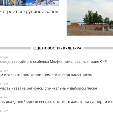
и строится крупяной завод
ЕЩЕ НОВОСТИ - КУЛЬТУРА
ЛЬТУРА
льцы аварийного особняка Мюфке пожаловались главе СКР
ЛЬТУРА
м в эклектичном кирпичном стиле стал памятником
ЛЬТУРА
ласть названа регионом с уникальным выбором песен
ЛЬТУРА
ень рождения Чернышевского отметят шахматным турниром и 
ЛЬТУРА