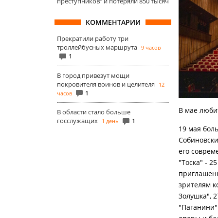
преступников" и потеряли 850 тысяч
КОММЕНТАРИИ
Прекратили работу три
троллейбусных маршрута
9 часов
1
В город привезут мощи
покровителя воинов и целителя
12
1
часов
В мае люби
В области стало больше
госслужащих
1
1 день
19 мая бол
Собиновски
его совреме
"Тоска" - 2
приглашенн
зрителям к
Золушка", 
"Паганини"