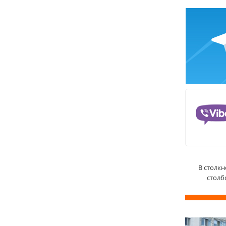
В столк
столб