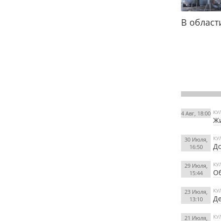
В област
КУ
4 Авг, 18:00
Жи
КУ
30 Июля,
До
16:50
КУ
29 Июля,
Об
15:44
КУ
23 Июля,
Д
13:10
КУ
21 Июля,