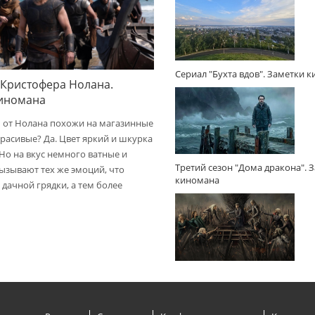
Сериал "Бухта вдов". Заметки 
 Кристофера Нолана.
киномана
 от Нолана похожи на магазинные
расивые? Да. Цвет яркий и шкурка
 Но на вкус немного ватные и
Третий сезон "Дома дракона". 
вызывают тех же эмоций, что
киномана
дачной грядки, а тем более