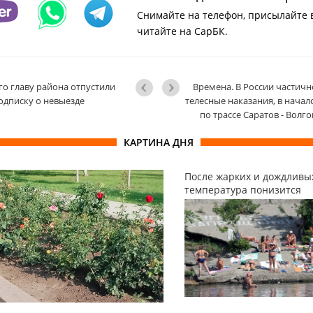
Снимайте на телефон, присылайте 
читайте на СарБК.
о главу района отпустили
Времена. В России частич
одписку о невыезде
телесные наказания, в нача
по трассе Саратов - Волг
КАРТИНА ДНЯ
После жарких и дождливы
температура понизится