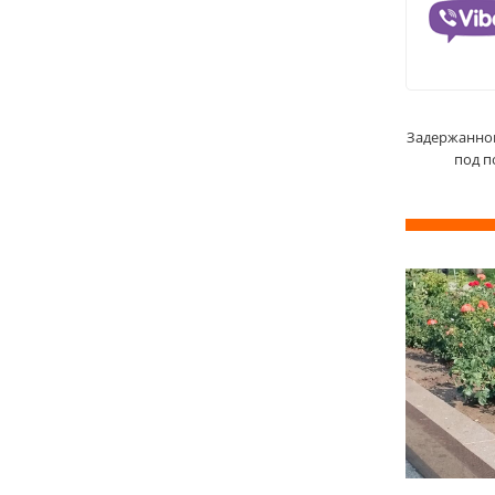
Задержанног
под п