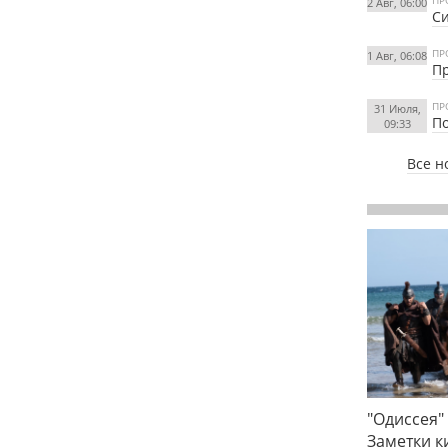
ПР
2 Авг, 06:00
Си
ПР
1 Авг, 06:08
Пр
ПР
31 Июля,
По
09:33
Все н
"Одиссея"
Заметки 