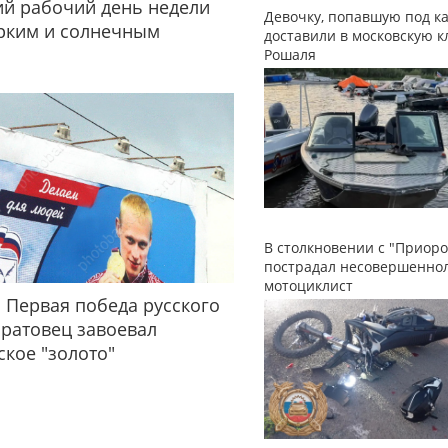
й рабочий день недели
Девочку, попавшую под ка
рким и солнечным
доставили в московскую к
Рошаля
В столкновении с "Приоро
пострадал несовершенно
мотоциклист
 Первая победа русского
аратовец завоевал
кое "золото"