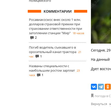
полицейского
КОММЕНТАРИИ
Росавиакосмос внес около 1 млн.
долларов страховой премии при
страховании ответственности при
затоплении станции "Мир"
18 часов
2
Погиб водитель съехавшего в
Сегодня, 29
оросительный канал трактора
21
1
час
На данный м
Названы специальности с
Дует восто
наибольшим ростом зарплат
23
1
часа
погода в 
Вернуться