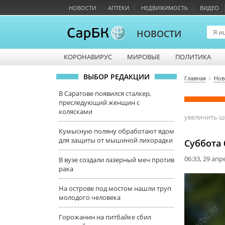
НОВОСТИ
АПТЕКИ
НЕДВИЖИМОСТЬ
ВИДЕО
НОВОСТИ
КОРОНАВИРУС
МИРОВЫЕ
ПОЛИТИКА
ВЫБОР РЕДАКЦИИ
Главная
Нов
В Саратове появился сталкер,
преследующий женщин с
колясками
увеличить 
Кумысную поляну обработают ядом
для защиты от мышиной лихорадки
Суббота 
06:33, 29 апр
В вузе создали лазерный меч против
рака
На острове под мостом нашли труп
молодого человека
Горожанин на питбайке сбил