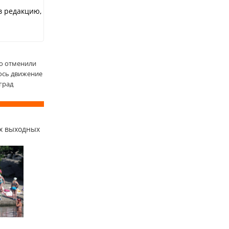
в редакцию,
но отменили
лось движение
оград
х выходных