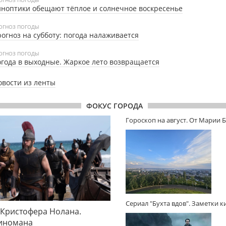
ОГНОЗ ПОГОДЫ
ноптики обещают тёплое и солнечное воскресенье
ОГНОЗ ПОГОДЫ
огноз на субботу: погода налаживается
ОГНОЗ ПОГОДЫ
года в выходные. Жаркое лето возвращается
овости из ленты
ФОКУС ГОРОДА
Гороскоп на август. От Марии 
Сериал "Бухта вдов". Заметки 
 Кристофера Нолана.
киномана