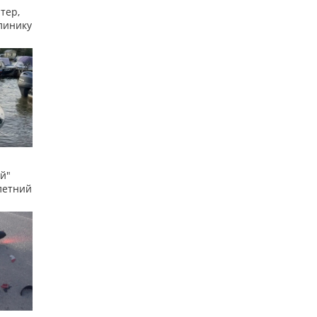
тер,
линику
й"
летний