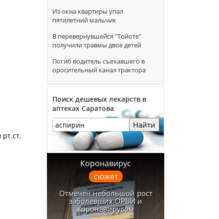
Из окна квартиры упал
пятилетний мальчик
В перевернувшейся "Тойоте"
получили травмы двое детей
Погиб водитель съехавшего в
оросительный канал трактора
Поиск дешевых лекарств в
аптеках Саратова
Найти
рт.ст.
Коронавирус
сюжет
Отмечен небольшой рост
заболевших ОРВИ и
коронавирусом