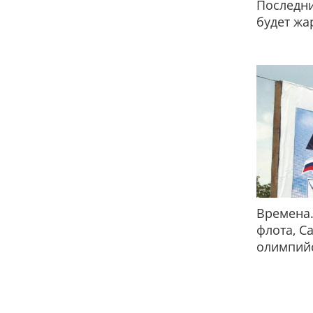
Последни
будет жа
Времена.
флота, С
олимпийс