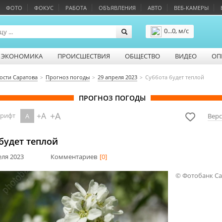
ФОТО
ФОКУС
РАБОТА
ОБЪЯВЛЕНИЯ
АВТО
ВЕБ-КАМЕРЫ
0...0, м/с
Подробнее
ЭКОНОМИКА
ПРОИСШЕСТВИЯ
ОБЩЕСТВО
ВИДЕО
ОП
ости Саратова
Прогноз погоды
29 апреля 2023
Суббота будет теплой
ПРОГНОЗ ПОГОДЫ
+A
+A
шрифт
A
Верс
будет теплой
еля 2023
Комментариев
[0]
© Фотобанк С