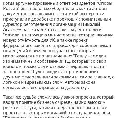
когда аргументированный ответ резидентов "Опоры
России" был настолько убедительным, что авторы
документов соглашались с критикой экспертов и
приступали к доработке проектов. Исполнительный
директор реготделения организации
Николай
Асафьев
рассказал, что в этом году его коллеги
"отбили" инструкцию министерства, которая вводила
новую отчётность для УК, а также проект
федерального закона о штрафах для собственников
помещений и земельных участков, которые
используются не по назначению: "Есть у нас один
харизматичный собственник ТЦ, который со свои
юристом посмотрел и откомментировал, что этот
законопроект будет входить в противоречие с
другими федеральными законами и, самое главное, с
логикой и здравым смыслом. Авторы закона
согласились, его отравили на доработку".
Такая же судьба сложилась у законопроекта, который
вводил понятие бизнеса с чрезвычайно высоким
риском. По сути, такими предлагалось считать все
проекты, на которые когда-либо поступали жалобы.
"Практически, вы все стали бы бизнесом с