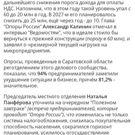
дальнейшего снижения порога дохода для оплаты
НДС. Напомним, что в этом году такой уровень упал с
60 до 20 млн в год. В 2027-м его планировалось
снизить до 25 млн, ещё через год - до 10. Глава
"Опоры России"
Александр Калинин
отмечал в
интервью "Ведомостям", что в идеале стоило бы
вернуться к прежней конструкции
(порогу в 60 млн)
, и
заявлял о чрезмерной текущей нагрузке на
микропредприятия.
Опросы, проведенные в Саратовской области
реготделением этого делового сообщества,
показали, что
94%
предпринимателей заметили
ухудшение ситуации в бизнесе, причём
81,2%
-
значительное.
Председатель местного отделения
Наталья
Панфёрова
уточнила на очередном "Полезном
завтраке"
(встреча предпринимателей, которые
проводит "Опора России")
, что изменилась не только
система налогообложения, снизилась покупательная
способность населения, сократился горизонт
планирования, усилилось огосударствление