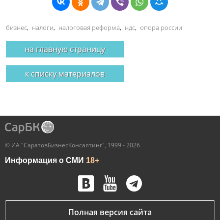
бизнес
,
налоги
,
налоговая реформа
,
ндс
,
опора россии
на главную страницу
к списку материалов
© ИА "СаратовБизнесКонсалтинг", 1999 - 2026
Информация о СМИ
18+
Полная версия сайта