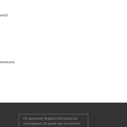
Билат
киномана
По данным Яндекс.Метрика за
последние 30 дней нас посетило