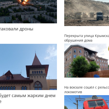
таковали дроны
Перекрыта улица Крымска
обрушения дома
На вокзале сошёл с рельс
локомотив
будет самым жарким днем
е