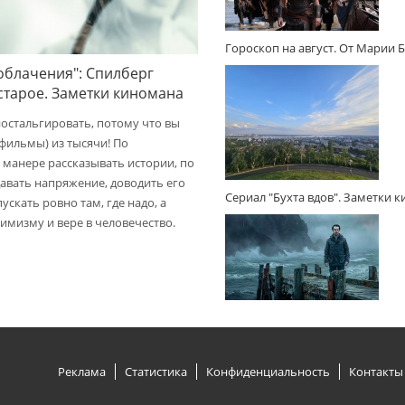
Гороскоп на август. От Марии 
облачения": Спилберг
 старое. Заметки киномана
ностальгировать, потому что вы
(фильмы) из тысячи! По
 манере рассказывать истории, по
авать напряжение, доводить его
Сериал "Бухта вдов". Заметки 
пускать ровно там, где надо, а
имизму и вере в человечество.
Реклама
Статистика
Конфиденциальность
Контакты