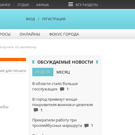
БАНКИ
ОТДЫХ
АФИША
ВСЕ РАЗДЕЛЫ
ВХОД
/
РЕГИСТРАЦИЯ
РОСЫ
ОНЛАЙНЫ
ФОКУС ГОРОДА
 получить по миллиону
ОБСУЖДАЕМЫЕ НОВОСТИ
ия для печати
НЕДЕЛЯ
МЕСЯЦ
В области стало больше
госслужащих
1
В город привезут мощи
покровителя воинов и целителя
ужбы
1
Прекратили работу три
троллейбусных маршрута
1