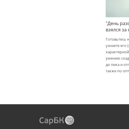
"День раз
взялся за
Готовьтесь 
узнаете его 
характерной
умению созд
до пика и от
также по опт