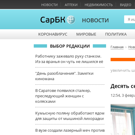
НОВОСТИ
АПТЕКИ
НЕДВИЖИМОСТЬ
ВИДЕО
НОВОСТИ
КОРОНАВИРУС
МИРОВЫЕ
ПОЛИТИКА
ВЫБОР РЕДАКЦИИ
Главная
Нов
Работнику зажевало руку станком.
Из-за вранья он чуть не лишился её
увеличить 
"День разоблачения". Заметки
киномана
Десять с
В Саратове появился сталкер,
12:54, 3 февр
преследующий женщин с
колясками
Кумысную поляну обработают ядом
для защиты от мышиной лихорадки
В вузе создали лазерный меч против