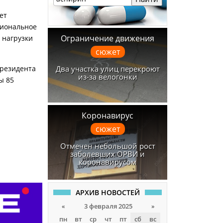
ет
сиональное
Ограничение движения
 нагрузки
сюжет
Два участка улиц перекроют
президента
из-за велогонки
ы 85
Коронавирус
сюжет
Отмечен небольшой рост
заболевших ОРВИ и
коронавирусом
АРХИВ НОВОСТЕЙ
«
3 февраля 2025
»
пн
вт
ср
чт
пт
сб
вс