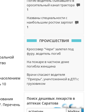
Погиб водитель съехавшего в
оросительный канал трактора
1
Названы специальности с
наибольшим ростом зарплат
1
ПРОИСШЕСТВИЯ
Кроссовер "Чери" залетел под
фуру, водитель погиб
еральной
На пожаре в частном доме
тво
погибла женщина
Врачи спасают водителя
 населением
"Приоры", уничтоженной в ДТП с
грузовиком
ь 10
Поиск дешевых лекарств в
зования
аптеках Саратова
17. Перечень
Найти