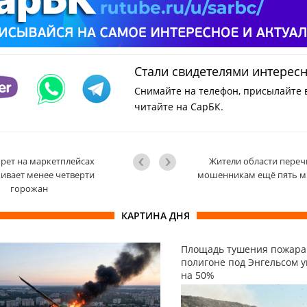
Стали свидетелями интерес
Снимайте на телефон, присылайте 
читайте на СарБК.
рет на маркетплейсах
Жители области переч
ивает менее четверти
мошенникам ещё пять м
горожан
КАРТИНА ДНЯ
Площадь тушения пожара
полигоне под Энгельсом 
на 50%