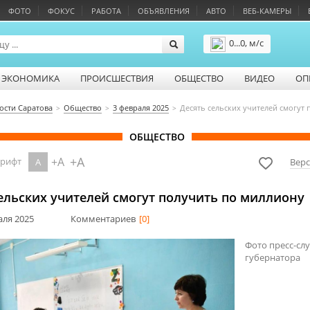
ФОТО
ФОКУС
РАБОТА
ОБЪЯВЛЕНИЯ
АВТО
ВЕБ-КАМЕРЫ
0...0, м/с
Подробнее
ЭКОНОМИКА
ПРОИСШЕСТВИЯ
ОБЩЕСТВО
ВИДЕО
ОП
ости Саратова
Общество
3 февраля 2025
Десять сельских учителей смогут
ОБЩЕСТВО
+A
+A
шрифт
A
Верс
ельских учителей смогут получить по миллиону
аля 2025
Комментариев
[0]
Фото пресс-сл
губернатора