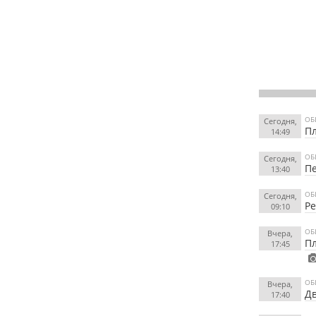
ОБ
Сегодня,
Пл
14:49
ОБ
Сегодня,
Пе
13:40
ОБ
Сегодня,
Ре
09:10
ОБ
Вчера,
Пл
17:45
ОБ
Вчера,
Дв
17:40