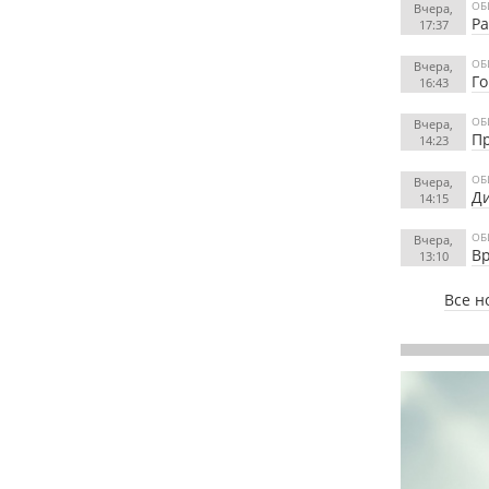
ОБ
Вчера,
Ра
17:37
ОБ
Вчера,
Го
16:43
ОБ
Вчера,
Пр
14:23
ОБ
Вчера,
Ди
14:15
ОБ
Вчера,
Вр
13:10
Все н