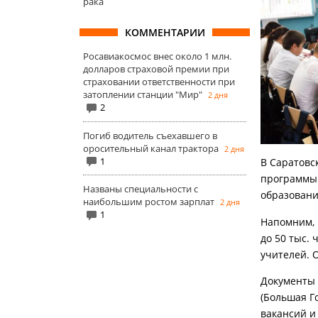
рака
КОММЕНТАРИИ
Росавиакосмос внес около 1 млн.
долларов страховой премии при
страховании ответственности при
затоплении станции "Мир"
2 дня
2
Погиб водитель съехавшего в
оросительный канал трактора
2 дня
1
В Саратовс
программы 
Названы специальности с
образовани
наибольшим ростом зарплат
2 дня
1
Напомним, 
до 50 тыс. 
учителей. 
Документы 
(Большая Го
вакансий и