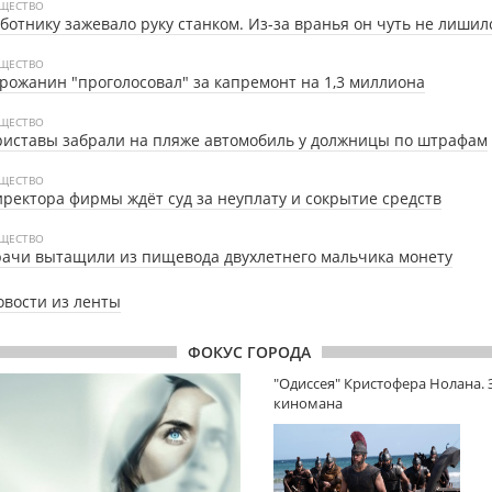
ЩЕСТВО
ботнику зажевало руку станком. Из-за вранья он чуть не лишил
ЩЕСТВО
рожанин "проголосовал" за капремонт на 1,3 миллиона
ЩЕСТВО
иставы забрали на пляже автомобиль у должницы по штрафам
ЩЕСТВО
ректора фирмы ждёт суд за неуплату и сокрытие средств
ЩЕСТВО
ачи вытащили из пищевода двухлетнего мальчика монету
овости из ленты
ФОКУС ГОРОДА
"Одиссея" Кристофера Нолана.
киномана