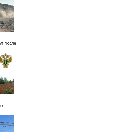
я после
ов