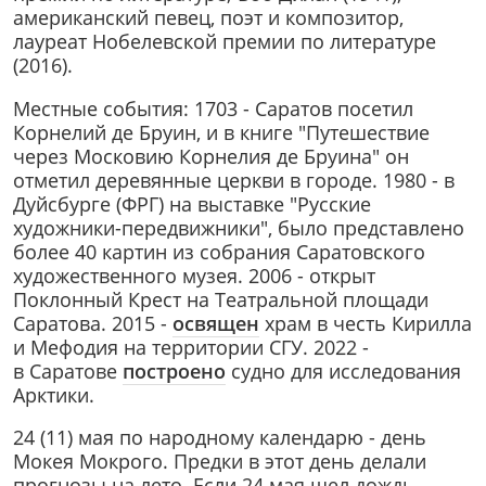
американский певец, поэт и композитор,
лауреат Нобелевской премии по литературе
(2016).
Местные события: 1703 - Саратов посетил
Корнелий де Бруин, и в книге "Путешествие
через Московию Корнелия де Бруина" он
отметил деревянные церкви в городе. 1980 - в
Дуйсбурге (ФРГ) на выставке "Русские
художники-передвижники", было представлено
более 40 картин из собрания Саратовского
художественного музея. 2006 - открыт
Поклонный Крест на Театральной площади
Саратова. 2015 -
освящен
храм в честь Кирилла
и Мефодия на территории СГУ. 2022 -
в
Саратове
построено
судно для исследования
Арктики.
24 (11) мая по народному календарю - день
Мокея Мокрого. Предки в этот день делали
прогнозы на лето. Если 24 мая шел дождь,