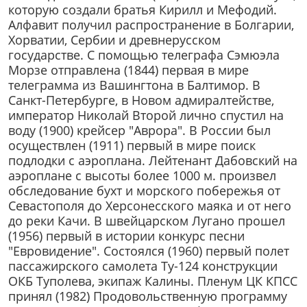
которую создали братья Кирилл и Мефодий.
Алфавит получил распространение в Болгарии,
Хорватии, Сербии и древнерусском
государстве. С помощью телеграфа Сэмюэла
Морзе отправлена (1844) первая в мире
телеграмма из Вашингтона в Балтимор. В
Санкт-Петербурге, в Новом адмиралтействе,
император Николай Второй лично спустил на
воду (1900) крейсер "Аврора". В России был
осуществлен (1911) первый в мире поиск
подлодки с аэроплана. Лейтенант Дабовский на
аэроплане с высоты более 1000 м. произвел
обследование бухт и морского побережья от
Севастополя до Херсонесского маяка и от него
до реки Качи. В швейцарском Лугано прошел
(1956) первый в истории конкурс песни
"Евровидение". Состоялся (1960) первый полет
пассажирского самолета Ту-124 конструкции
ОКБ Туполева, экипаж Калины. Пленум ЦК КПСС
принял (1982) Продовольственную программу