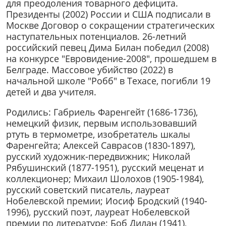
для преодоления товарного дефицита.
Президенты (2002) России и США подписали в
Москве Договор о сокращении стратегических
наступательных потенциалов. 26-летний
российский певец Дима Билан победил (2008)
на конкурсе "Евровидение-2008", прошедшем в
Белграде. Массовое убийство (2022) в
начальной школе "Робб" в Техасе, погибли 19
детей и два учителя.
Родились: Габриель Фаренгейт (1686-1736),
немецкий физик, первым использовавший
ртуть в термометре, изобретатель шкалы
Фаренгейта; Алексей Саврасов (1830-1897),
русский художник-передвижник; Николай
Рябушинский (1877-1951), русский меценат и
коллекционер; Михаил Шолохов (1905-1984),
русский советский писатель, лауреат
Нобелевской премии; Иосиф Бродский (1940-
1996), русский поэт, лауреат Нобелевской
премии по литературе; Боб Дилан (1941),