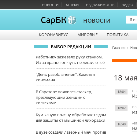
НОВОСТИ
АПТЕКИ
НЕДВИЖИМОСТЬ
ВИДЕО
НОВОСТИ
КОРОНАВИРУС
МИРОВЫЕ
ПОЛИТИКА
ВЫБОР РЕДАКЦИИ
Главная
Нов
Работнику зажевало руку станком.
Из-за вранья он чуть не лишился её
"День разоблачения". Заметки
18 ма
киномана
ОБ
В Саратове появился сталкер,
18:04
Из
преследующий женщин с
колясками
ОБ
18:02
Из
Кумысную поляну обработают ядом
для защиты от мышиной лихорадки
АВ
16:48
На
В вузе создали лазерный меч против