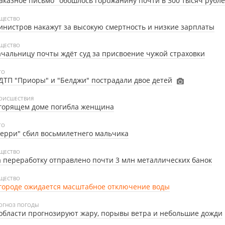
аказное письмо" обошлось горожанину почти в 300 тысяч рубл
ЩЕСТВО
нистров накажут за высокую смертность и низкие зарплаты
ЩЕСТВО
чальницу почты ждёт суд за присвоение чужой страховки
ТО
ДТП "Приоры" и "Белджи" пострадали двое детей
ОИСШЕСТВИЯ
 горящем доме погибла женщина
ТО
ерри" сбил восьмилетнего мальчика
ЩЕСТВО
 переработку отправлено почти 3 млн металлических банок
ЩЕСТВО
городе ожидается масштабное отключение воды
ОГНОЗ ПОГОДЫ
области прогнозируют жару, порывы ветра и небольшие дожди