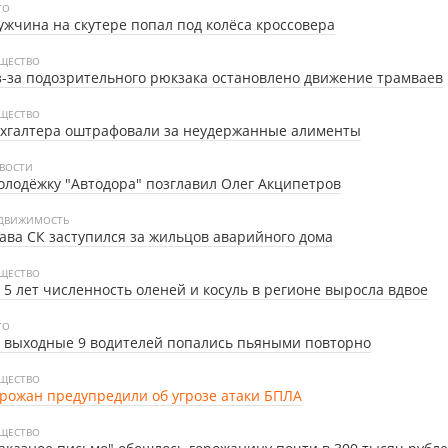
ТО
жчина на скутере попал под колёса кроссовера
ЩЕСТВО
-за подозрительного рюкзака остановлено движение трамваев
ЩЕСТВО
ухгалтера оштрафовали за неудержанные алименты
ВОСТИ
лодёжку "Автодора" позглавил Олег Акципетров
ДВИЖИМОСТЬ
ава СК заступился за жильцов аварийного дома
ЩЕСТВО
 5 лет численность оленей и косуль в регионе выросла вдвое
ТО
 выходные 9 водителей попались пьяными повторно
ЩЕСТВО
рожан предупредили об угрозе атаки БПЛА
ЩЕСТВО