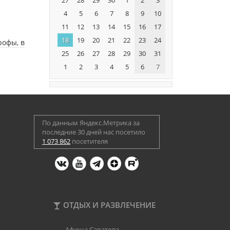
4
5
6
7
8
9
10
11
12
13
14
15
16
17
18
19
20
21
22
23
24
рофы, в
25
26
27
28
29
30
31
1
2
3
4
5
6
7
По данным Яндекс.Метрика за
последние 30 дней нас посетило
1 073 862
посетителя
ОТДЫХ И РАЗВЛЕЧЕНИЕ
Афиша Саратова