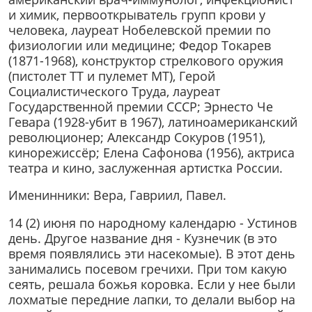
и химик, первооткрыватель групп крови у
человека, лауреат Нобелевской премии по
физиологии или медицине; Федор Токарев
(1871-1968), конструктор стрелкового оружия
(пистолет ТТ и пулемет МТ), Герой
Социалистического Труда, лауреат
Государственной премии СССР; Эрнесто Че
Гевара (1928-убит в 1967), латиноамериканский
революционер; Александр Сокуров (1951),
кинорежиссёр; Елена Сафонова (1956), актриса
театра и кино, заслуженная артистка России.
Именинники: Вера, Гавриил, Павел.
14 (2) июня по народному календарю - Устинов
день. Другое название дня - Кузнечик (в это
время появлялись эти насекомые). В этот день
занимались посевом гречихи. При том какую
сеять, решала божья коровка. Если у нее были
лохматые передние лапки, то делали выбор на