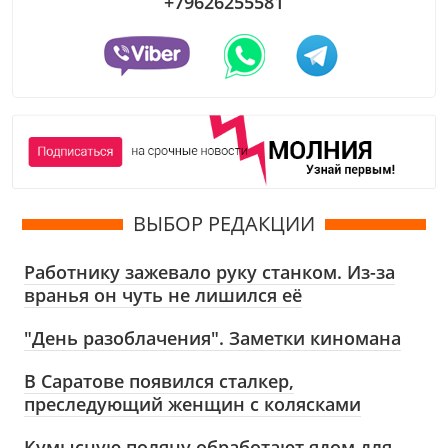
+79626255581
ВЫБОР РЕДАКЦИИ
Работнику зажевало руку станком. Из-за
вранья он чуть не лишился её
"День разоблачения". Заметки киномана
В Саратове появился сталкер,
преследующий женщин с колясками
Кумысную поляну обработают ядом для