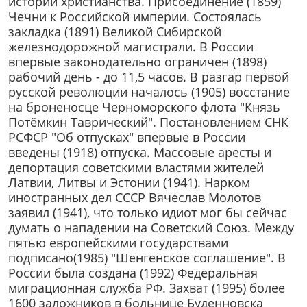
истории христианства. Присоединение (1859)
Чечни к Российской империи. Состоялась
закладка (1891) Великой Сибирской
железнодорожной магистрали. В России
впервые законодательно ограничен (1898)
рабочий день - до 11,5 часов. В разгар первой
русской революции началось (1905) восстание
на броненосце Черноморского флота "Князь
Потёмкин Таврический". Постановлением СНК
РСФСР "Об отпусках" впервые в России
введены (1918) отпуска. Массовые аресты и
депортация советскими властями жителей
Латвии, Литвы и Эстонии (1941). Нарком
иностранных дел СССР Вячеслав Молотов
заявил (1941), что только идиот мог бы сейчас
думать о нападении на Советский Союз. Между
пятью европейскими государствами
подписано(1985) "Шенгенское соглашение". В
России была создана (1992) Федеральная
миграционная служба РФ. Захват (1995) более
1600 заложников в больнице Буденновска