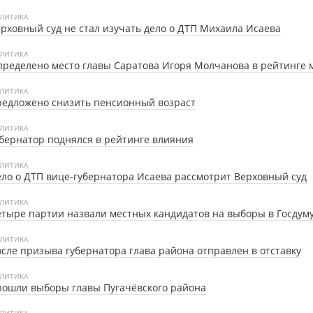
ЛИТИКА
рховный суд не стал изучать дело о ДТП Михаила Исаева
ЛИТИКА
ределено место главы Саратова Игоря Молчанова в рейтинге 
ЛИТИКА
едложено снизить пенсионный возраст
ЛИТИКА
бернатор поднялся в рейтинге влияния
ЛИТИКА
ло о ДТП вице-губернатора Исаева рассмотрит Верховный суд
ЛИТИКА
тыре партии назвали местных кандидатов на выборы в Госдум
ЛИТИКА
сле призыва губернатора глава района отправлен в отставку
ЛИТИКА
ошли выборы главы Пугачёвского района
ЛИТИКА