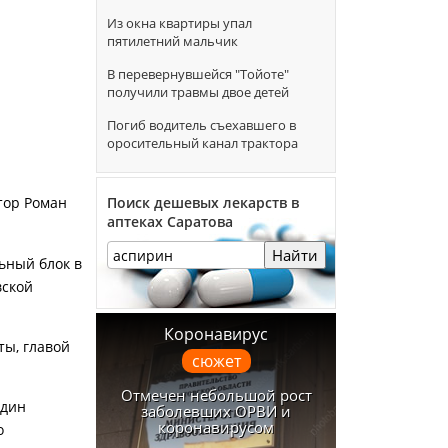
Из окна квартиры упал
пятилетний мальчик
В перевернувшейся "Тойоте"
получили травмы двое детей
Погиб водитель съехавшего в
оросительный канал трактора
Поиск дешевых лекарств в
тор Роман
аптеках Саратова
Найти
ьный блок в
вской
Коронавирус
ты, главой
сюжет
Отмечен небольшой рост
один
заболевших ОРВИ и
коронавирусом
о