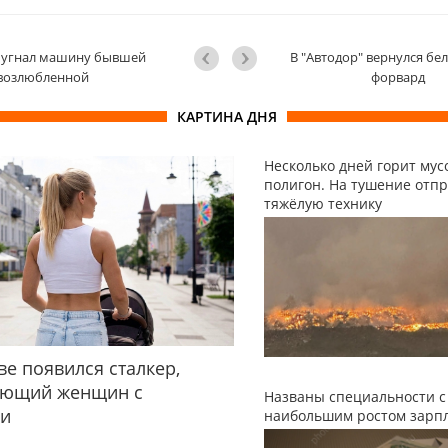
угнал машину бывшей
В "Автодор" вернулся бе
возлюбленной
форвард
КАРТИНА ДНЯ
Несколько дней горит му
полигон. На тушение отп
тяжёлую технику
ве появился сталкер,
ующий женщин с
Названы специальности с
ми
наибольшим ростом зарп