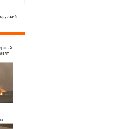
лорусский
сорный
равят
лат