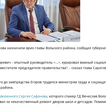
рова назначили врио главы Вольского района, сообщил губерна
оревич - опытный руководитель <...>, курировал важный социал
аместителя председателя правительства", - сказал глава Сарато
то до зампредства Егоров трудился министром труда и соцзащи
 района.
уволенного Сергея Сафонова
, которого спикер ГД Вячеслав Вол
вал за некачественный ремонт дворов школ и детсадов. Помим