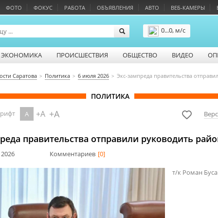
ФОТО
ФОКУС
РАБОТА
ОБЪЯВЛЕНИЯ
АВТО
ВЕБ-КАМЕРЫ
0...0, м/с
Подробнее
ЭКОНОМИКА
ПРОИСШЕСТВИЯ
ОБЩЕСТВО
ВИДЕО
ОП
ости Саратова
Политика
6 июля 2026
Экс-зампреда правительства отправи
ПОЛИТИКА
+A
+A
шрифт
A
Верс
преда правительства отправили руководить рай
 2026
Комментариев
[0]
т/к Роман Бус