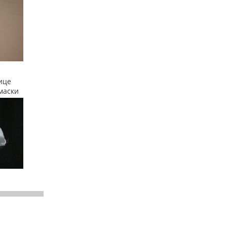
ице
маски