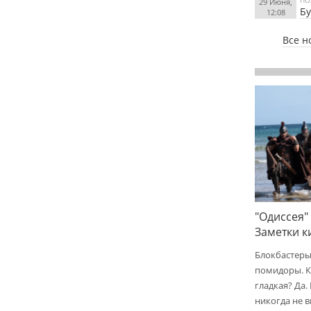
29 Июня,
Бу
12:08
Все н
"Одиссея"
Заметки 
Блокбастеры
помидоры. К
гладкая? Да.
никогда не 