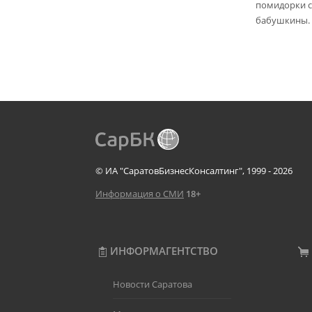
помидорки с 
бабушкины.
© ИА "СаратовБизнесКонсалтинг", 1999 - 2026
Информация о СМИ
18+
ИНФОРМАГЕНТСТВО
Новости Саратова