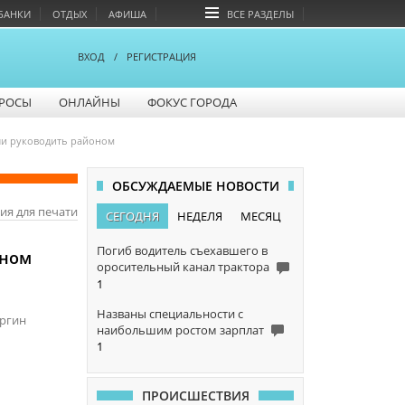
БАНКИ
ОТДЫХ
АФИША
ВСЕ РАЗДЕЛЫ
ВХОД
/
РЕГИСТРАЦИЯ
РОСЫ
ОНЛАЙНЫ
ФОКУС ГОРОДА
ли руководить районом
ОБСУЖДАЕМЫЕ НОВОСТИ
ия для печати
СЕГОДНЯ
НЕДЕЛЯ
МЕСЯЦ
Погиб водитель съехавшего в
оном
оросительный канал трактора
1
Названы специальности с
аргин
наибольшим ростом зарплат
1
ПРОИСШЕСТВИЯ