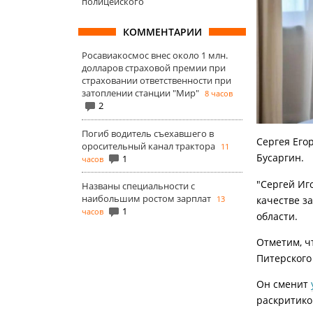
полицейского
КОММЕНТАРИИ
Росавиакосмос внес около 1 млн.
долларов страховой премии при
страховании ответственности при
затоплении станции "Мир"
8 часов
2
Погиб водитель съехавшего в
Сергея Его
оросительный канал трактора
11
Бусаргин.
1
часов
"Сергей Иг
Названы специальности с
наибольшим ростом зарплат
качестве з
13
1
часов
области.
Отметим, ч
Питерского
Он сменит
раскритико