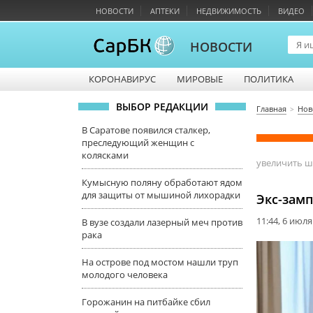
НОВОСТИ
АПТЕКИ
НЕДВИЖИМОСТЬ
ВИДЕО
НОВОСТИ
КОРОНАВИРУС
МИРОВЫЕ
ПОЛИТИКА
ВЫБОР РЕДАКЦИИ
Главная
Нов
В Саратове появился сталкер,
преследующий женщин с
колясками
увеличить 
Кумысную поляну обработают ядом
для защиты от мышиной лихорадки
Экс-зам
11:44, 6 июля
В вузе создали лазерный меч против
рака
На острове под мостом нашли труп
молодого человека
Горожанин на питбайке сбил