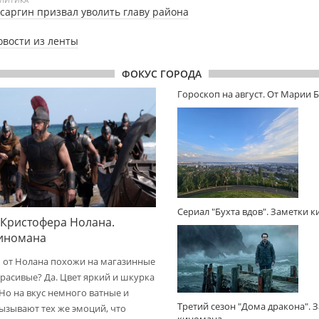
саргин призвал уволить главу района
овости из ленты
ФОКУС ГОРОДА
Гороскоп на август. От Марии 
Сериал "Бухта вдов". Заметки 
 Кристофера Нолана.
киномана
 от Нолана похожи на магазинные
расивые? Да. Цвет яркий и шкурка
 Но на вкус немного ватные и
Третий сезон "Дома дракона". 
вызывают тех же эмоций, что