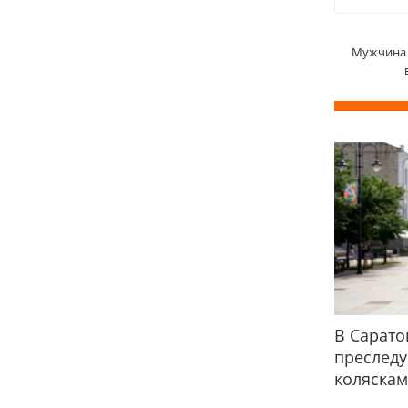
Мужчина 
В Сарато
преслед
коляска