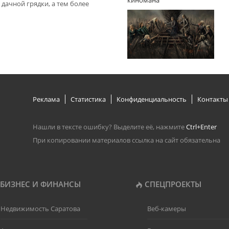
киномана
дачной грядки, а тем более
Реклама
Статистика
Конфиденциальность
Контакты
Нашли в тексте ошибку? Выделите её, нажмите
Ctrl+Enter
При копировании материалов ссылка на сайт обязательна
БИЗНЕС И ФИНАНСЫ
СПЕЦПРОЕКТЫ
Недвижимость Саратова
Веб-камеры