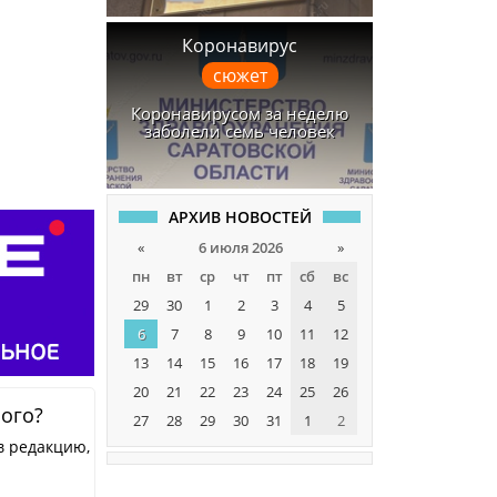
Коронавирус
сюжет
Коронавирусом за неделю
заболели семь человек
АРХИВ НОВОСТЕЙ
«
6 июля 2026
»
пн
вт
ср
чт
пт
сб
вс
29
30
1
2
3
4
5
6
7
8
9
10
11
12
13
14
15
16
17
18
19
20
21
22
23
24
25
26
ного?
27
28
29
30
31
1
2
в редакцию,