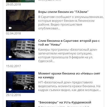
29.05.2018
Воры слили бензин из "ГАЗели"
В Саратове сообщают о злоумышленниках,
которые воруют бензин в Ленинском
районе. Видео происшествия
опубликовал...
02.04.2018
Слив бензина в Саратове: второй раз с
той же "Нивы"
Камеры программы «Безопасный дом»
запечатлели неприятную ситуацию,
которая произошла 9 февраля на ул.
Одесской...
15.02.2017
Момент кражи бензина из «Нивы» снят
на камеру
НП «Безопасный дом» предоставило
видеозапись момента кражи бензина. На
кадрах съемки видно, как двое молодых...
29.12.2016
"Бензоворы" на Усть-Курдюмской