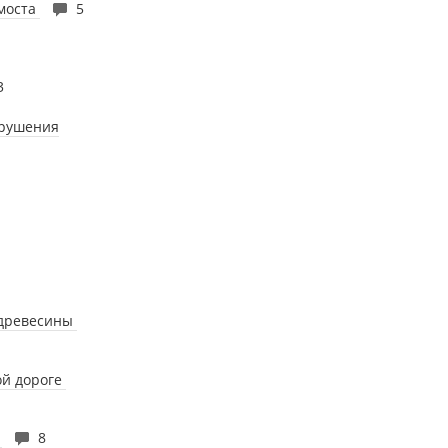
 моста
5
3
арушения
 древесины
ой дороге
в
8