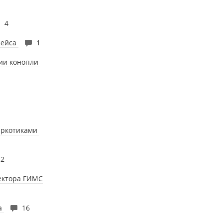
4
рейса
1
нии конопли
наркотиками
2
пектора ГИМС
ка
16