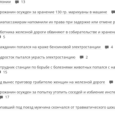
олонии
13
рожанин осужден за хранение 130 гр. марихуаны в машине
иапассажирам напомнили их права при задержке или отмене 
ботника железной дороги обвиняют в собирательстве и хране
5
ажданин попался на краже бензиновой электростанции
4
дросток пытался украсть электростанцию
2
трудник станции по борьбе с болезнями животных попался с 
15
д вынес приговор грабителю женщин на железной дороге
рожанин осужден за попытку утопить соседей и избиение инс
17
павший под поезд мужчина скончался от травматического шо