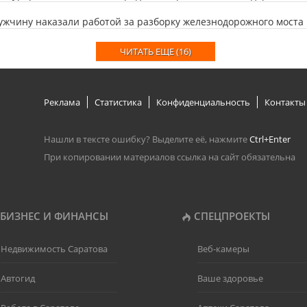
жчину наказали работой за разборку железнодорожного моста
ЧИТАТЬ ЕЩЕ (16)
Реклама
Статистика
Конфиденциальность
Контакты
Нашли в тексте ошибку? Выделите её, нажмите
Ctrl+Enter
При копировании материалов ссылка на сайт обязательна
БИЗНЕС И ФИНАНСЫ
СПЕЦПРОЕКТЫ
Недвижимость Саратова
Веб-камеры
Автогид
Ваше здоровье