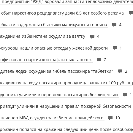
 предприятии "РЖД" воровали запчасти тепловозных двигате
 сбыт наркотиков рецидивисту дали 8,5 лет особого режима
области задержаны сбытчики марихуаны и героина
4
ажданина Узбекистана осудили за взятку
4
окуроры нашли опасные отходы у железной дороги
1
онфискована партия контрафактных тапочек
7
дитель лодки осужден за гибель пассажира "таблетки"
2
садившая на ходу пассажира проводница заплатит 100 руб. ш
дочника уличили в перевозке пассажиров без лицензии
1
ПривЖД" уличили в нарушении правил пожарной безопасности
нсионер МВД осужден за избиение полицейского
10
рожанин попался на краже на следующий день после освобожд