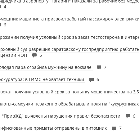
дрядчика в аэропорту "Гагарин" наказали за рабочих без мед
4
омощник машиниста присвоил забытый пассажиром электричк
6
рожанин получил условный срок за заказ тестостерона в инте
рховный суд разрешил саратовскому госпредприятию работать
ицензии ЧОП
5
лодая пара ограбила мужчину на вокзале
7
окуратура: в ГИМС не хватает техники
6
вокат получил условный срок за попытку мошенничества на 3,
лоты-самоучки незаконно обрабатывали поля на "кукурузника
а "ПривЖД" выявлены нарушения правил безопасности
6
онфискованные приматы отправлены в питомник
7