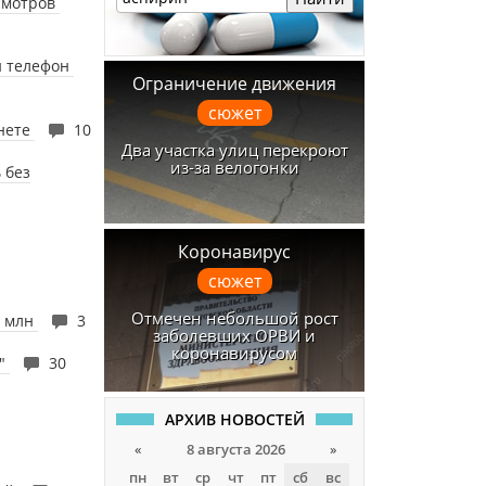
осмотров
и телефон
Ограничение движения
сюжет
рнете
10
Два участка улиц перекроют
из-за велогонки
 без
Коронавирус
сюжет
Отмечен небольшой рост
5 млн
3
заболевших ОРВИ и
коронавирусом
х"
30
АРХИВ НОВОСТЕЙ
«
8 августа 2026
»
пн
вт
ср
чт
пт
сб
вс