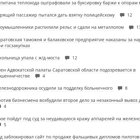
питана теплохода оштрафовали за буксировку баржи к опорам
рящий пассажир пытался дать взятку полицейскому
12
оумышленники распилили рельс и сдали на металлолом
1
ратовская таможня и балаковское предприятие наказаны за н
и госзакупках
ольница упала с ж/д-моста
12
ен Адвокатской палаты Саратовской области подозревается в
ошенничестве
4
лезнодорожника осудили за подделку больничного
8
отив бизнесмена возбудили второе дело за незаконный вывоз
4
ое пойдут под суд за неудавшуюся кражу аппарелей на железн
5
д заблокировал сайт по продаже фальшивых дипломов пилото