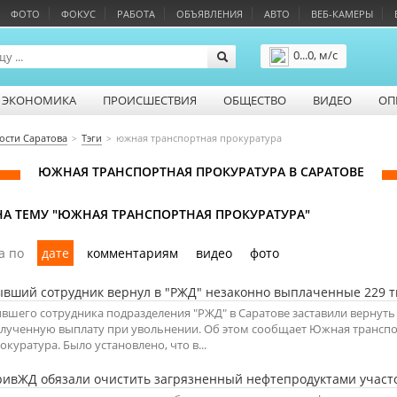
ФОТО
ФОКУС
РАБОТА
ОБЪЯВЛЕНИЯ
АВТО
ВЕБ-КАМЕРЫ
0...0, м/с
Подробнее
ЭКОНОМИКА
ПРОИСШЕСТВИЯ
ОБЩЕСТВО
ВИДЕО
ОП
ости Саратова
Тэги
южная транспортная прокуратура
ЮЖНАЯ ТРАНСПОРТНАЯ ПРОКУРАТУРА В САРАТОВЕ
А ТЕМУ "ЮЖНАЯ ТРАНСПОРТНАЯ ПРОКУРАТУРА"
а по
дате
комментариям
видео
фото
вший сотрудник вернул в "РЖД" незаконно выплаченные 229 
вшего сотрудника подразделения "РЖД" в Саратове заставили вернуть
лученную выплату при увольнении. Об этом сообщает Южная трансп
окуратура. Было установлено, что в...
ивЖД обязали очистить загрязненный нефтепродуктами участ