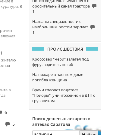
Погиб водитель съехавшего в
нение в
оросительный канал трактора
куратура. В
1
Названы специальности с
наибольшим ростом зарплат
причин
1
железная
ПРОИСШЕСТВИЯ
1
Кроссовер "Чери" залетел под
у жителю
фуру, водитель погиб
Южная
На пожаре в частном доме
погибла женщина
ента в
Врачи спасают водителя
гда
"Приоры", уничтоженной в ДТП с
грузовиком
6
Поиск дешевых лекарств в
к
5
аптеках Саратова
Найти