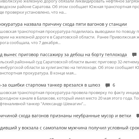
иволжскую железную дорогу обязали ликвидировать нефтяное загряз
водском районе Саратова. Об этом сообщает Южная транспортная про
де проверки установлено, что на...
окуратура назвала причину схода пяти вагонов у станции
шовская транспортная прокуратура поделилась выводами по поводу 
арии на железной дороге в Саратовской области. Ранее Приволжская 
рога сообщала, что 7 декабря...
д вынес приговор пассажиру за дебош на борту теплохода
льский районный суд Саратовской области вынес приговор 32-летнем
енбургской области за хулиганство на теплоходе. Об этом сообщает 
анспортная прокуратура. В конце мая...
-за ошибки старпома танкер врезался в шлюз
6
шовская транспортная прокуратура провела проверку по факту инцид
доходном канале в Балакове, который имел место 20 мая этого года. То
фтеналивной танкер "Александр Шемагин"...
ичиной схода вагонов признаны неубранные мусор и ветки
дивший у вокзала с самопалом мужчина получил условный сро