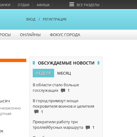
БАНКИ
ОТДЫХ
АФИША
ВСЕ РАЗДЕЛЫ
ВХОД
/
РЕГИСТРАЦИЯ
РОСЫ
ОНЛАЙНЫ
ФОКУС ГОРОДА
ОБСУЖДАЕМЫЕ НОВОСТИ
НЕДЕЛЯ
МЕСЯЦ
В области стало больше
госслужащих
1
В город привезут мощи
тысяч
покровителя воинов и целителя
 незаконно
1
ортная
Прекратили работу три
троллейбусных маршрута
1
ок