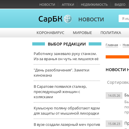
НОВОСТИ
АПТЕКИ
НЕДВИЖИМОСТЬ
ВИДЕО
НОВОСТИ
КОРОНАВИРУС
МИРОВЫЕ
ПОЛИТИКА
ВЫБОР РЕДАКЦИИ
Главная
Нов
Работнику зажевало руку станком.
Из-за вранья он чуть не лишился её
НОВОСТИ Н
"День разоблачения". Заметки
киномана
Сортировк
В Саратове появился сталкер,
преследующий женщин с
Бы
14.05.26
колясками
Бы
по
Кумысную поляну обработают ядом
пр
для защиты от мышиной лихорадки
Пр
15.08.23
В вузе создали лазерный меч против