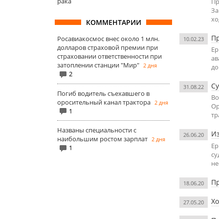
рака
Пр
За
хо
КОММЕНТАРИИ
Пр
Росавиакосмос внес около 1 млн.
10.02.23
долларов страховой премии при
Ер
страховании ответственности при
ав
затоплении станции "Мир"
2 дня
до
2
Су
31.08.22
Погиб водитель съехавшего в
Во
оросительный канал трактора
2 дня
Ор
1
тр
Названы специальности с
Из
26.06.20
наибольшим ростом зарплат
2 дня
Ер
1
су
не
Пр
18.06.20
Хо
27.05.20