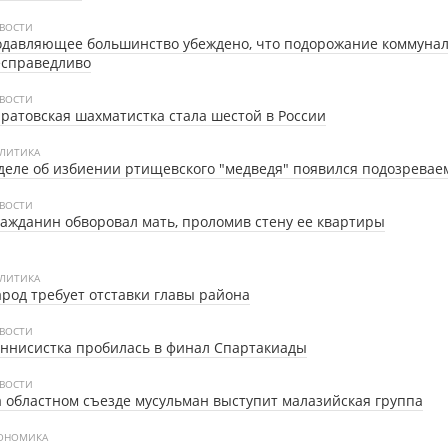
ВОСТИ
давляющее большинство убеждено, что подорожание коммунал
есправедливо
ВОСТИ
ратовская шахматистка стала шестой в России
ЛИТИКА
деле об избиении ртищевского "медведя" появился подозрева
ВОСТИ
ажданин обворовал мать, проломив стену ее квартиры
ЛИТИКА
род требует отставки главы района
ВОСТИ
ннисистка пробилась в финал Спартакиады
ВОСТИ
 областном съезде мусульман выступит малазийская группа
ОНОМИКА