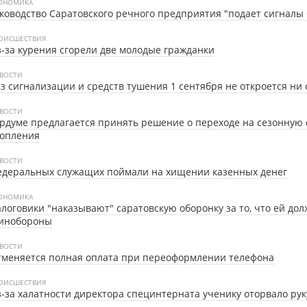
ОНОМИКА
ководство Саратовского речного предприятия "подает сигналы 
ОИСШЕСТВИЯ
-за курения сгорели две молодые гражданки
ВОСТИ
з сигнализации и средств тушения 1 сентября не откроется ни
ВОСТИ
рдуме предлагается принять решение о переходе на сезонную 
топления
ВОСТИ
едеральных служащих поймали на хищении казенных денег
ОНОМИКА
логовики "наказывают" саратовскую оборонку за то, что ей до
инобороны
ВОСТИ
меняется полная оплата при переоформлении телефона
ОИСШЕСТВИЯ
-за халатности директора специнтерната ученику оторвало рук