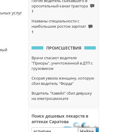
Погиб водитель съехавшего в
оросительный канал трактора
1
ьных услуг
Названы специальности с
наибольшим ростом зарплат
1
ПРОИСШЕСТВИЯ
емый
Врачи спасают водителя
"Приоры", уничтоженной в ДТП с
грузовиком
Скорая увезла женщину, которую
сбил водитель "Форда"
Водитель "Хавейл" сбил девушку
на электросамокате
Поиск дешевых лекарств в
аптеках Саратова
Найти