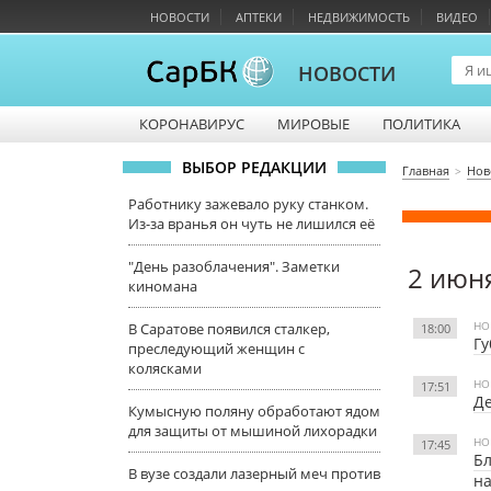
НОВОСТИ
АПТЕКИ
НЕДВИЖИМОСТЬ
ВИДЕО
НОВОСТИ
КОРОНАВИРУС
МИРОВЫЕ
ПОЛИТИКА
ВЫБОР РЕДАКЦИИ
Главная
Нов
Работнику зажевало руку станком.
Из-за вранья он чуть не лишился её
"День разоблачения". Заметки
2 июн
киномана
НО
В Саратове появился сталкер,
18:00
Гу
преследующий женщин с
колясками
НО
17:51
Де
Кумысную поляну обработают ядом
для защиты от мышиной лихорадки
НО
17:45
Бл
В вузе создали лазерный меч против
н