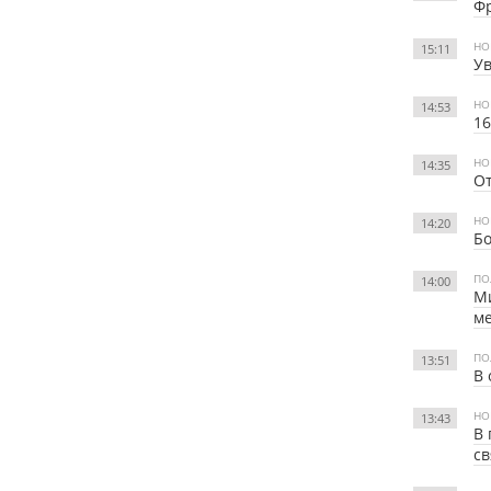
Фр
НО
15:11
Ув
НО
14:53
16
НО
14:35
От
НО
14:20
Бо
ПО
14:00
Ми
м
ПО
13:51
В 
НО
13:43
В 
с