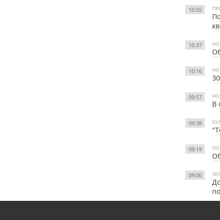
ПР
10:55
По
кв
НО
10:37
Об
НО
10:16
3
НО
09:57
В 
КУ
09:38
"Т
ПО
09:19
Об
ЭК
09:00
До
по