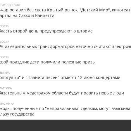
ОИСШЕСТВИЯ
жар оставил без света Крытый рынок, "Детский Мир", кинотеат
артал на Сакко и Ванцетти
ВОСТИ
ласть второй день предупреждают о шторме
ВОСТИ
0% измерительных трансформаторов неточно считают электро
ВОСТИ
свой праздник дети получили полезные призы
ЛЬТУРА
опотушки" и "Планета песен" отметят 12 июня концертами
ЛИТИКА
язательным медстрахом области будут править новые люди
ОНОМИКА
ходы, полученные по "неправильным" сделкам, могут взыскива
льзу государства