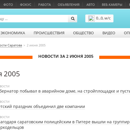
ФОТО
ФОКУС
РАБОТА
ОБЪЯВЛЕНИЯ
АВТО
ВЕБ-КАМЕРЫ
0...0, м/с
Подробнее
ЭКОНОМИКА
ПРОИСШЕСТВИЯ
ОБЩЕСТВО
ВИДЕО
ОП
ости Саратова
2 июня 2005
НОВОСТИ ЗА 2 ИЮНЯ 2005
я 2005
ВОСТИ
бернатор побывал в аварийном доме, на стройплощадке и пус
ВОСТИ
тский праздник объединил две компании
ВОСТИ
агодаря саратовским полицейским в Питере вышли на группир
аркодельцов