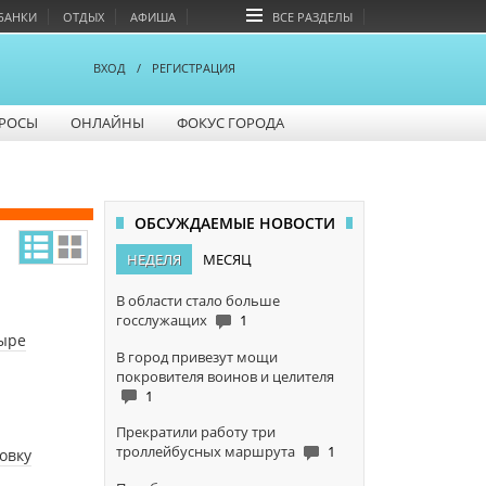
БАНКИ
ОТДЫХ
АФИША
ВСЕ РАЗДЕЛЫ
ВХОД
/
РЕГИСТРАЦИЯ
РОСЫ
ОНЛАЙНЫ
ФОКУС ГОРОДА
ОБСУЖДАЕМЫЕ НОВОСТИ
НЕДЕЛЯ
МЕСЯЦ
В области стало больше
госслужащих
1
тыре
В город привезут мощи
покровителя воинов и целителя
1
Прекратили работу три
троллейбусных маршрута
1
овку