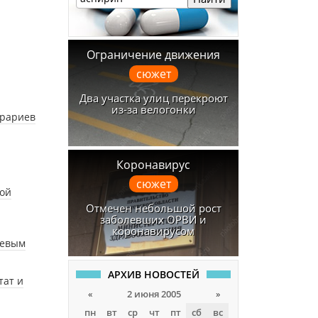
Ограничение движения
сюжет
Два участка улиц перекроют
из-за велогонки
грариев
Коронавирус
сюжет
кой
Отмечен небольшой рост
заболевших ОРВИ и
коронавирусом
цевым
АРХИВ НОВОСТЕЙ
тат и
«
2 июня 2005
»
пн
вт
ср
чт
пт
сб
вс