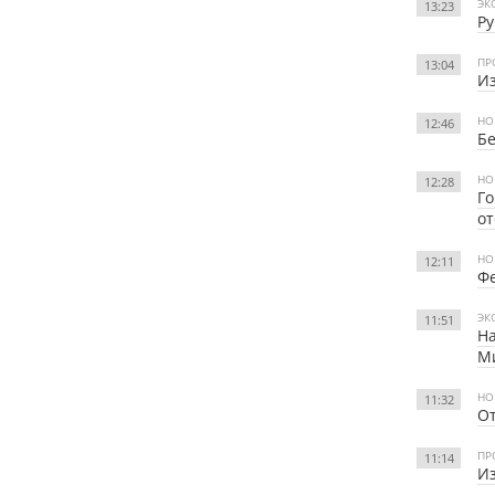
ЭК
13:23
Ру
ПР
13:04
Из
НО
12:46
Бе
НО
12:28
Го
о
НО
12:11
Ф
ЭК
11:51
На
М
НО
11:32
От
ПР
11:14
Из