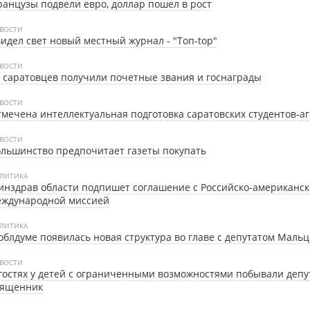
анцузы подвели евро, доллар пошел в рост
ВОСТИ
идел свет новый местный журнал - "Топ-top"
ВОСТИ
 саратовцев получили почетные звания и госнаграды
ВОСТИ
мечена интеллектуальная подготовка саратовских студентов-а
ВОСТИ
льшинство предпочитает газеты покупать
ЛИТИКА
нздрав области подпишет соглашение с Российско-американс
еждународной миссией
ЛИТИКА
облдуме появилась новая структура во главе с депутатом Маль
ВОСТИ
гостях у детей с ограниченными возможностями побывали депу
вященник