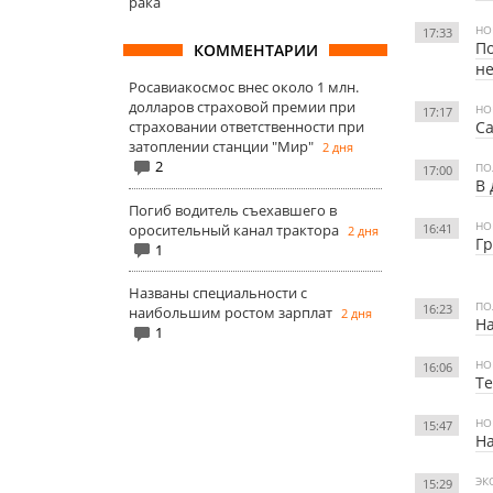
рака
НО
17:33
По
КОММЕНТАРИИ
н
Росавиакосмос внес около 1 млн.
долларов страховой премии при
НО
17:17
страховании ответственности при
Са
затоплении станции "Мир"
2 дня
2
ПО
17:00
В 
Погиб водитель съехавшего в
НО
оросительный канал трактора
16:41
2 дня
Гр
1
Названы специальности с
ПО
16:23
наибольшим ростом зарплат
2 дня
На
1
НО
16:06
Те
НО
15:47
На
ЭК
15:29