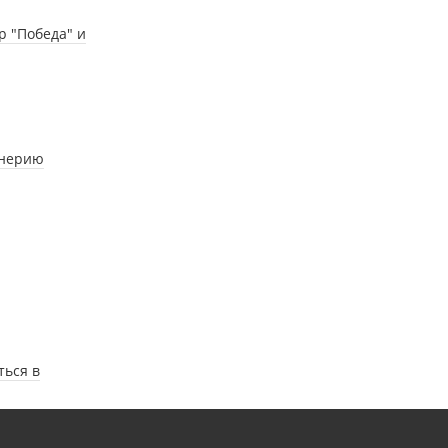
р "Победа" и
энерию
ться в