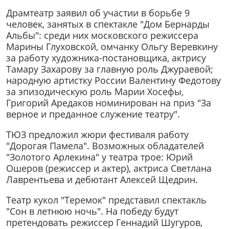
Драмтеатр заявил об участии в борьбе 9
человек, занятых в спектакле "Дом Бернарды
Альбы": среди них московского режиссера
Марины Глуховской, омчанку Ольгу Веревкину
за работу художника-постановщика, актрису
Тамару Захарову за главную роль Джураевой;
народную артистку России Валентину Федотову
за эпизодическую роль Марии Хосефы,
Григорий Аредаков номинирован на приз "За
верное и преданное служение театру".
ТЮЗ предложил жюри фестиваля работу
"Дорогая Памела". Возможных обладателей
"Золотого Арлекина" у театра трое: Юрий
Ошеров (режиссер и актер), актриса Светлана
Лаврентьева и дебютант Алексей Щедрин.
Театр кукол "Теремок" представил спектакль
"Сон в летнюю ночь". На победу будут
претендовать режиссер Геннадий Шугуров,