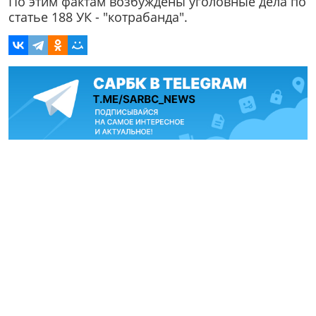
По этим фактам возбуждены уголовные дела по
статье 188 УК - "котрабанда".