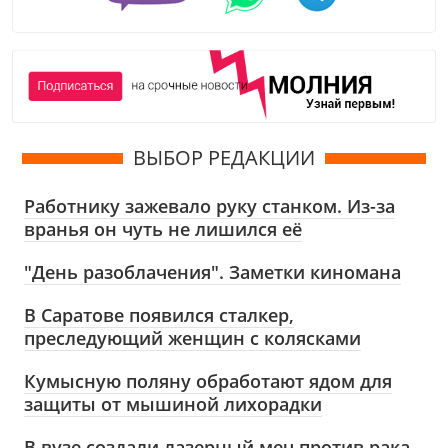
ВЫБОР РЕДАКЦИИ
Работнику зажевало руку станком. Из-за
вранья он чуть не лишился её
"День разоблачения". Заметки киномана
В Саратове появился сталкер,
преследующий женщин с колясками
Кумысную поляну обработают ядом для
защиты от мышиной лихорадки
В вузе создали лазерный меч против рака