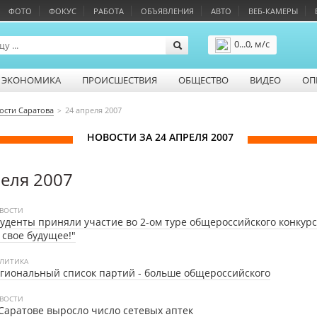
ФОТО
ФОКУС
РАБОТА
ОБЪЯВЛЕНИЯ
АВТО
ВЕБ-КАМЕРЫ
0...0, м/с
Подробнее
ЭКОНОМИКА
ПРОИСШЕСТВИЯ
ОБЩЕСТВО
ВИДЕО
ОП
ости Саратова
24 апреля 2007
НОВОСТИ ЗА 24 АПРЕЛЯ 2007
реля 2007
ВОСТИ
уденты приняли участие во 2-ом туре общероссийского конкурс
 свое будущее!"
ЛИТИКА
гиональный список партий - больше общероссийского
ВОСТИ
Саратове выросло число сетевых аптек