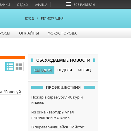
БАНКИ
ОТДЫХ
АФИША
ВСЕ РАЗДЕЛЫ
ВХОД
/
РЕГИСТРАЦИЯ
РОСЫ
ОНЛАЙНЫ
ФОКУС ГОРОДА
ОБСУЖДАЕМЫЕ НОВОСТИ
СЕГОДНЯ
НЕДЕЛЯ
МЕСЯЦ
ПРОИСШЕСТВИЯ
а "Голосуй
Пожар в сарае убил 40 кур и
индеек
Из окна квартиры упал
пятилетний мальчик
В перевернувшейся "Тойоте"