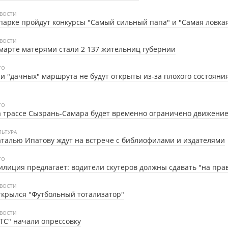
ВОСТИ
парке пройдут конкурсы "Самый сильный папа" и "Самая ловка
ВОСТИ
марте матерями стали 2 137 жительниц губернии
ТО
и "дачных" маршрута не будут открыты из-за плохого состояни
ТО
 трассе Сызрань-Самара будет временно ограничено движени
ЛЬТУРА
талью Ипатову ждут на встрече с библиофилами и издателями
ТО
лиция предлагает: водители скутеров должны сдавать "на пра
ВОСТИ
крылся "Футбольный тотализатор"
ВОСТИ
ТС" начали опрессовку