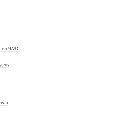
ы на ЧАЭС
"делу
ну о