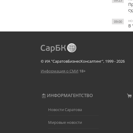
09:23
Пр
су
НО
09:00
В 
© ИА "СаратовБизнесКонсалтинг", 1999 - 2026
Информация о СМИ
18+
ИНФОРМАГЕНТСТВО
Новости Саратова
Мировые новости