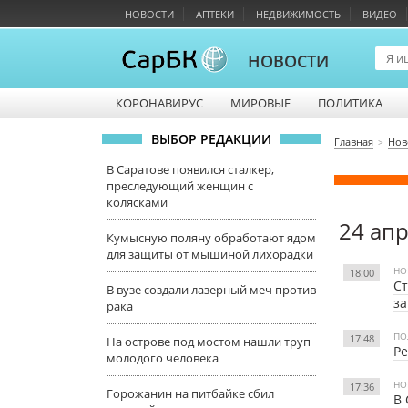
НОВОСТИ
АПТЕКИ
НЕДВИЖИМОСТЬ
ВИДЕО
НОВОСТИ
КОРОНАВИРУС
МИРОВЫЕ
ПОЛИТИКА
ВЫБОР РЕДАКЦИИ
Главная
Нов
В Саратове появился сталкер,
преследующий женщин с
колясками
24 ап
Кумысную поляну обработают ядом
для защиты от мышиной лихорадки
НО
18:00
Ст
В вузе создали лазерный меч против
за
рака
ПО
17:48
На острове под мостом нашли труп
Ре
молодого человека
НО
17:36
Горожанин на питбайке сбил
В 