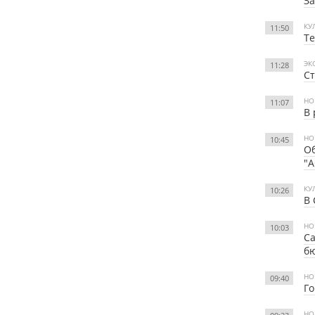
За
КУ
11:50
Те
ЭК
11:28
Ст
НО
11:07
В 
НО
10:45
Об
"А
КУ
10:26
В 
НО
10:03
Са
б
НО
09:40
Го
НО