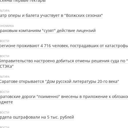
сеяны первые гектары
ЛЬТУРА
атр оперы и балета участвует в "Волжских сезонах"
ОНОМИКА
раховым компаниям "сузят" действие лицензий
ВОСТИ
регионе проживают 4 716 человек, пострадавших от катастроф
ВОСТИ
лправительство настроено добиться отмены решения суда по 
СТЭКа"
ЛЬТУРА
Саратове открывается "Дом русской литературы 20-го века"
ВОСТИ
ратовские дороги "поименно" внесены в приложение к облзако
юджете
ВОСТИ
рдепа оштрафовали на 5 тыс. рублей
ВОСТИ