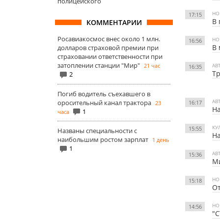
полицейского
НО
17:15
В 
КОММЕНТАРИИ
Росавиакосмос внес около 1 млн.
НО
16:56
В 
долларов страховой премии при
страховании ответственности при
затоплении станции "Мир"
21 час
АВ
16:35
Тр
2
Погиб водитель съехавшего в
АВ
оросительный канал трактора
16:17
23
На
1
часа
КУ
15:55
Названы специальности с
На
наибольшим ростом зарплат
1 день
1
АВ
15:36
Ми
НО
15:18
От
НО
14:56
"С