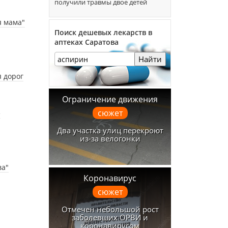
получили травмы двое детей
я мама"
Поиск дешевых лекарств в
аптеках Саратова
Найти
я дорог
Ограничение движения
сюжет
е
Два участка улиц перекроют
из-за велогонки
ва"
Коронавирус
сюжет
Отмечен небольшой рост
заболевших ОРВИ и
коронавирусом