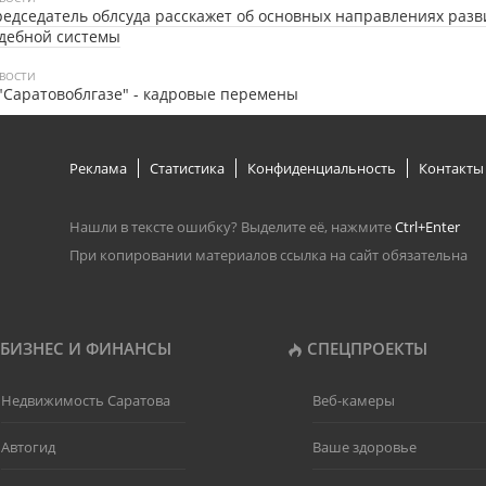
едседатель облсуда расскажет об основных направлениях разв
дебной системы
ВОСТИ
"Саратовоблгазе" - кадровые перемены
Реклама
Статистика
Конфиденциальность
Контакты
Нашли в тексте ошибку? Выделите её, нажмите
Ctrl+Enter
При копировании материалов ссылка на сайт обязательна
БИЗНЕС И ФИНАНСЫ
СПЕЦПРОЕКТЫ
Недвижимость Саратова
Веб-камеры
Автогид
Ваше здоровье