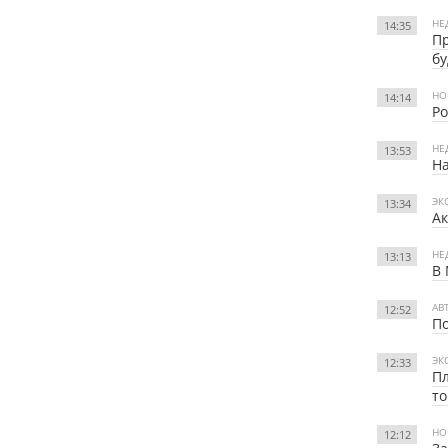
НЕ
14:35
Пр
бу
НО
14:14
Ро
НЕ
13:53
На
ЭК
13:34
Ак
НЕ
13:13
В 
АВ
12:52
По
ЭК
12:33
Пл
то
НО
12:12