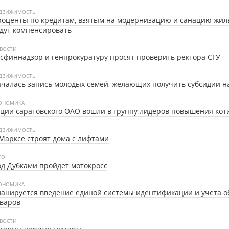
ДВИЖИМОСТЬ
оценты по кредитам, взятым на модернизацию и санацию жил
дут компенсировать
ВОСТИ
сфиннадзор и генпрокуратуру просят проверить ректора СГУ
ДВИЖИМОСТЬ
чалась запись молодых семей, желающих получить субсидии н
ОНОМИКА
ции саратовского ОАО вошли в группу лидеров повышения кот
ДВИЖИМОСТЬ
Марксе строят дома с лифтами
ТО
д Дубками пройдет мотокросс
ОНОМИКА
анируется введение единой системы идентификации и учета о
варов
ВОСТИ