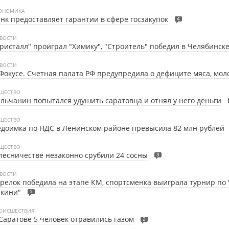
ОНОМИКА
нк предоставляет гарантии в сфере госзакупок
4
ВОСТИ
ристалл" проиграл "Химику", "Строитель" победил в Челябинск
ВОСТИ
Фокусе. Счетная палата РФ предупредила о дефиците мяса, мол
ЩЕСТВО
льчанин попытался удушить саратовца и отнял у него деньги
ЩЕСТВО
доимка по НДС в Ленинском районе превысила 82 млн рублей
ЩЕСТВО
лесничестве незаконно срубили 24 сосны
3
ВОСТИ
релок победила на этапе КМ, спортсменка выиграла турнир по 
икини"
1
ОИСШЕСТВИЯ
Саратове 5 человек отравились газом
2