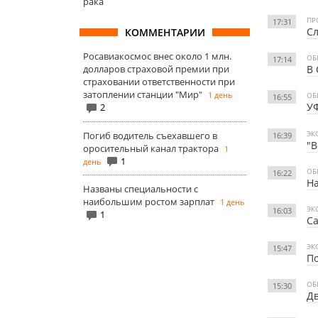
рака
ПР
17:31
Сл
КОММЕНТАРИИ
Росавиакосмос внес около 1 млн.
ОБ
17:14
долларов страховой премии при
В 
страховании ответственности при
затоплении станции "Мир"
1 день
ОБ
16:55
У
2
ЭК
Погиб водитель съехавшего в
16:39
"В
оросительный канал трактора
1
1
день
ОБ
16:22
На
Названы специальности с
наибольшим ростом зарплат
1 день
ЭК
16:03
1
Са
ЭК
15:47
По
ОБ
15:30
Дв