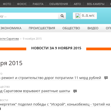
ФОТО
ФОКУС
РАБОТА
ОБЪЯВЛЕНИЯ
АВТО
ВЕБ-КАМЕРЫ
0...0, м/с
Подробнее
ЭКОНОМИКА
ПРОИСШЕСТВИЯ
ОБЩЕСТВО
ВИДЕО
ОП
ости Саратова
9 ноября 2015
НОВОСТИ ЗА 9 НОЯБРЯ 2015
бря 2015
ТО
 ремонт и строительство дорог потратили 11 млрд рублей
29
ЩЕСТВО
од Саратовом взрывают ракетные шахты
12
ВОСТИ
нергетик" поделил победы с "Искрой", конькобежец - третий на