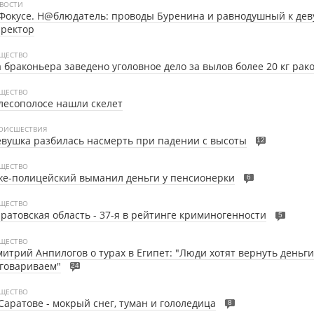
ВОСТИ
Фокусе. Н@блюдатель: проводы Буренина и равнодушный к де
иректор
ЩЕСТВО
 браконьера заведено уголовное дело за вылов более 20 кг рак
ЩЕСТВО
лесополосе нашли скелет
ОИСШЕСТВИЯ
вушка разбилась насмерть при падении с высоты
12
ЩЕСТВО
е-полицейский выманил деньги у пенсионерки
6
ЩЕСТВО
ратовская область - 37-я в рейтинге криминогенности
5
ЩЕСТВО
итрий Анпилогов о турах в Египет: "Люди хотят вернуть деньги
говариваем"
24
ЩЕСТВО
Саратове - мокрый снег, туман и гололедица
8