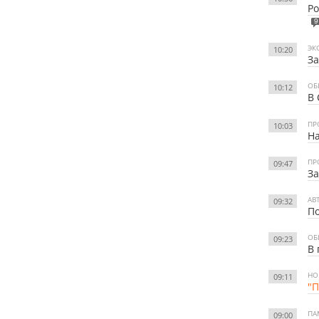
Ро
9
ЭК
10:20
За
ОБ
10:12
В 
ПР
10:03
На
ПР
09:47
За
АВ
09:32
По
ОБ
09:23
В 
НО
09:11
"П
ПА
09:00