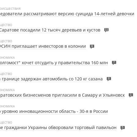
ОИСШЕСТВИЯ
едователи рассматривают версию суицида 14-летней девочки
ЩЕСТВО
Саратове посадили 12 тысяч деревьев и кустов
11
ЩЕСТВО
ФСИН приглашает инвесторов в колонии
9
ОНОМИКА
олгомост" хочет отсудить у правительства 160 млн
7
ЩЕСТВО
 границе задержан автомобиль со 120 кг сазана
8
ОНОМИКА
ратовских бизнесменов пригласили в Самару и Ульяновск
1
ОНОМИКА
 уровню инновационности область - 30-я в России
ЩЕСТВО
е гражданки Украины обворовали торговый павильон
5