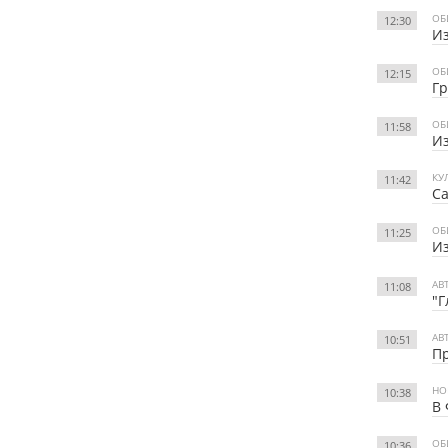
ОБ
12:30
Из
ОБ
12:15
Гр
ОБ
11:58
Из
КУ
11:42
Са
ОБ
11:25
Из
АВ
11:08
"Г
АВ
10:51
Пр
НО
10:38
В 
ОБ
10:36