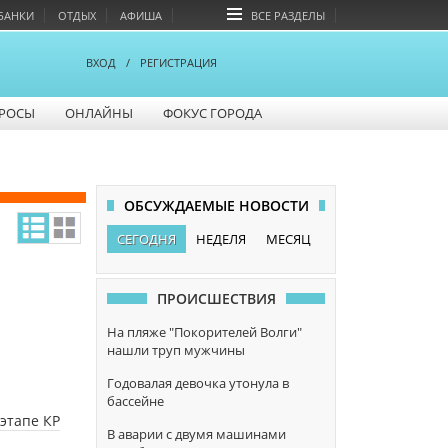
БАНКИ
ОТДЫХ
АФИША
ВСЕ РАЗДЕЛЫ
ВХОД
/
РЕГИСТРАЦИЯ
РОСЫ
ОНЛАЙНЫ
ФОКУС ГОРОДА
ОБСУЖДАЕМЫЕ НОВОСТИ
СЕГОДНЯ
НЕДЕЛЯ
МЕСЯЦ
ПРОИСШЕСТВИЯ
На пляже "Покорителей Волги"
нашли труп мужчины
Годовалая девочка утонула в
бассейне
 этапе КР
В аварии с двумя машинами