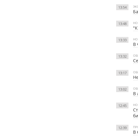
ЭК
13:54
Ба
НО
13:48
"К
НО
13:33
В 
ОБ
13:32
Се
ОБ
13:17
Не
ОБ
13:02
В 
НО
12:45
Ст
б
ПР
12:39
В 