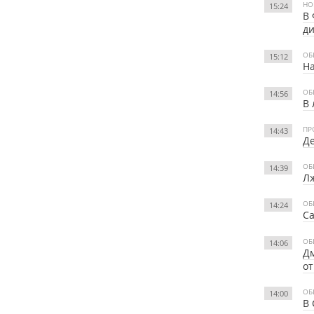
НО
15:24
В 
д
ОБ
15:12
На
ОБ
14:56
В 
ПР
14:43
Де
ОБ
14:39
Лж
ОБ
14:24
Са
ОБ
14:06
Дм
от
ОБ
14:00
В 