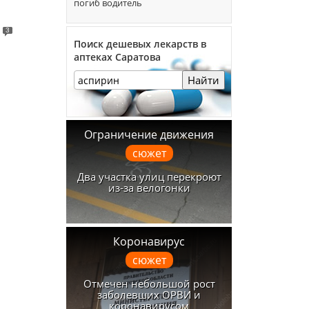
погиб водитель
3
Поиск дешевых лекарств в
аптеках Саратова
Найти
Ограничение движения
сюжет
Два участка улиц перекроют
из-за велогонки
Коронавирус
сюжет
Отмечен небольшой рост
заболевших ОРВИ и
коронавирусом