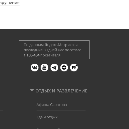
азрушение
По данным Яндекс.Метрика за
последние 30 дней нас посетило
1 135 434
посетителя
ОТДЫХ И РАЗВЛЕЧЕНИЕ
Афиша Саратова
Еда и отдых