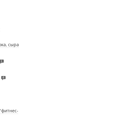
е
ока, сыра
1
4
"фитнес-