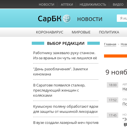
НОВОСТИ
АПТЕКИ
НЕДВИЖИМОСТЬ
ВИДЕО
НОВОСТИ
КОРОНАВИРУС
МИРОВЫЕ
ПОЛИТИКА
ВЫБОР РЕДАКЦИИ
Главная
Нов
Работнику зажевало руку станком.
Из-за вранья он чуть не лишился её
"День разоблачения". Заметки
9 ноя
киномана
АВ
В Саратове появился сталкер,
18:00
На
преследующий женщин с
колясками
ОБ
17:52
П
Кумысную поляну обработают ядом
для защиты от мышиной лихорадки
НО
17:45
"Э
В вузе создали лазерный меч против
1