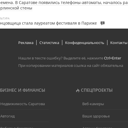
емена. В Саратове появились телефоны-автоматы, началось р
ерлинской стены
ЛЬТУРА
нцовщица стала лауреатом фестиваля в Париже
1
Реклама
Статистика
Конфиденциальность
Контакты
Нашли в тексте ошибку? Выделите её, нажмите
Ctrl+Enter
При копировании материалов ссылка на сайт обязательна
БИЗНЕС И ФИНАНСЫ
СПЕЦПРОЕКТЫ
Недвижимость Саратова
Веб-камеры
Автогид
Ваше здоровье