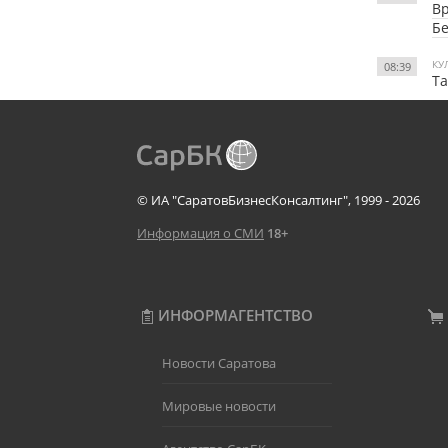
Вр
Б
КУ
08:39
Та
© ИА "СаратовБизнесКонсалтинг", 1999 - 2026
Информация о СМИ
18+
ИНФОРМАГЕНТСТВО
Новости Саратова
Мировые новости