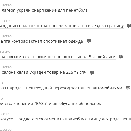
ЩЕСТВО
 лагеря украли снаряжение для пейнтбола
ЩЕСТВО
ажданин оплатил штраф после запрета на выезд за границу
5
ЩЕСТВО
ъята контрафактная спортивная одежда
3
ЛЬТУРА
ратовские кэвээнщики не прошли в финал Высшей лиги
13
ЩЕСТВО
 салона связи украден товар на 225 тысяч
3
ТО
лаз народа". Пешеходный переход заставлен автомобилями
25
ТО
и столкновении "ВАЗа" и автобуса погиб человек
ВОСТИ
Фокусе. Предлагается отменить врачебную тайну для родствен
ЩЕСТВО