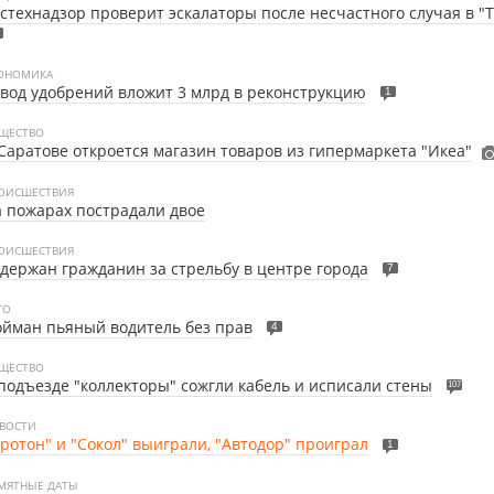
стехнадзор проверит эскалаторы после несчастного случая в "Т
ОНОМИКА
вод удобрений вложит 3 млрд в реконструкцию
1
ЩЕСТВО
Саратове откроется магазин товаров из гипермаркета "Икеа"
ОИСШЕСТВИЯ
 пожарах пострадали двое
ОИСШЕСТВИЯ
держан гражданин за стрельбу в центре города
7
ТО
йман пьяный водитель без прав
4
ЩЕСТВО
подъезде "коллекторы" сожгли кабель и исписали стены
107
ВОСТИ
ротон" и "Сокол" выиграли, "Автодор" проиграл
1
МЯТНЫЕ ДАТЫ