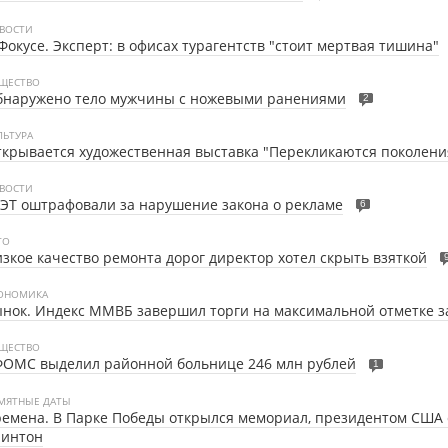
ВОСТИ
Фокусе. Эксперт: в офисах турагентств "стоит мертвая тишина"
ЩЕСТВО
бнаружено тело мужчины с ножевыми ранениями
2
ЛЬТУРА
крывается художественная выставка "Перекликаются поколени
ВОСТИ
ЭТ оштрафовали за нарушение закона о рекламе
6
ТО
зкое качество ремонта дорог директор хотел скрыть взяткой
ОНОМИКА
нок. Индекс ММВБ завершил торги на максимальной отметке з
ЩЕСТВО
ФОМС выделил районной больнице 246 млн рублей
1
МЯТНЫЕ ДАТЫ
емена. В Парке Победы открылся мемориал, президентом США 
линтон