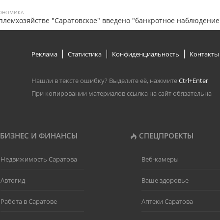
ОНОМИКА
племхозяйстве "Саратовское" введено "банкротное наблюдение
Реклама
Статистика
Конфиденциальность
Контакты
Нашли в тексте ошибку? Выделите её, нажмите
Ctrl+Enter
При копировании материалов ссылка на сайт обязательна
БИЗНЕС И ФИНАНСЫ
СПЕЦПРОЕКТЫ
Недвижимость Саратова
Веб-камеры
Автогид
Ваше здоровье
Работа в Саратове
Аптеки Саратова