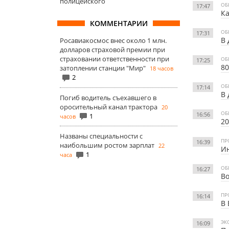
полицейского
ОБ
17:47
Ка
КОММЕНТАРИИ
ОБ
17:31
В 
Росавиакосмос внес около 1 млн.
долларов страховой премии при
страховании ответственности при
ОБ
17:25
80
затоплении станции "Мир"
18 часов
2
ОБ
17:14
В 
Погиб водитель съехавшего в
оросительный канал трактора
20
ОБ
16:56
1
часов
20
Названы специальности с
ПР
16:39
наибольшим ростом зарплат
22
Ин
1
часа
ОБ
16:27
Во
ПР
16:14
В 
ЭК
16:09