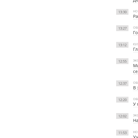
НО
13:30
Ра
ОБ
13:27
Го
КУ
13:12
Гл
ЭК
12:55
Ми
се
ОБ
12:37
В 
ОБ
12:20
У
ЭК
12:02
На
НО
11:53
Уч