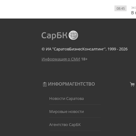
ЭК
08:45
В 
© ИА "СаратовБизнесКонсалтинг", 1999 - 2026
Информация о СМИ
18+
ИНФОРМАГЕНТСТВО
Новости Саратова
Мировые новости
Агентство СарБК