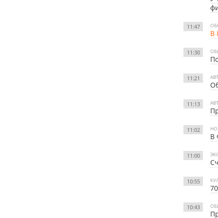
фи
ОБ
11:47
В 
ОБ
11:30
По
АВ
11:21
Об
АВ
11:13
Пр
НО
11:02
В 
ЭК
11:00
Сч
КУ
10:55
70
ОБ
10:43
Пр