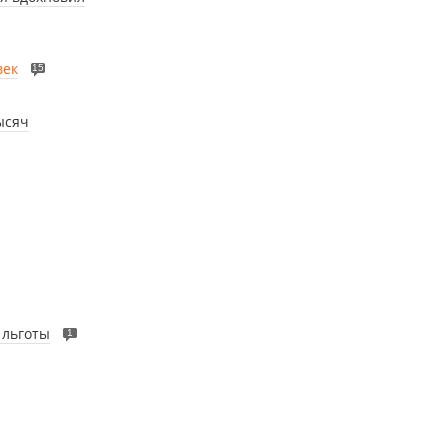
век
15
ысяч
 льготы
1