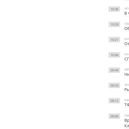
НО
10:36
В 
ОБ
10:29
О
КУ
10:21
От
НО
10:06
СГ
АВ
09:49
Ни
ЭК
09:33
Ры
ОБ
09:12
Т
ПА
09:00
Вр
К