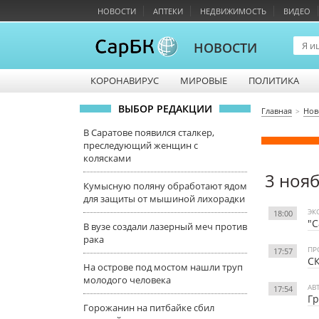
НОВОСТИ
АПТЕКИ
НЕДВИЖИМОСТЬ
ВИДЕО
НОВОСТИ
КОРОНАВИРУС
МИРОВЫЕ
ПОЛИТИКА
ВЫБОР РЕДАКЦИИ
Главная
Нов
В Саратове появился сталкер,
преследующий женщин с
колясками
3 ноя
Кумысную поляну обработают ядом
для защиты от мышиной лихорадки
ЭК
18:00
"С
В вузе создали лазерный меч против
рака
ПР
17:57
СК
На острове под мостом нашли труп
молодого человека
АВ
17:54
Гр
Горожанин на питбайке сбил