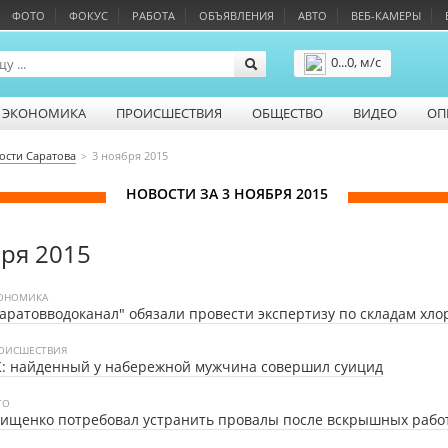
ФОТО
ФОКУС
РАБОТА
ОБЪЯВЛЕНИЯ
АВТО
ВЕБ-КАМЕРЫ
0...0, м/с
Подробнее
ЭКОНОМИКА
ПРОИСШЕСТВИЯ
ОБЩЕСТВО
ВИДЕО
ОП
ости Саратова
3 ноября 2015
НОВОСТИ ЗА 3 НОЯБРЯ 2015
бря 2015
ОНОМИКА
аратовводоканал" обязали провести экспертизу по складам хло
ОИСШЕСТВИЯ
: найденный у набережной мужчина совершил суицид
ТО
ищенко потребовал устранить провалы после вскрышных рабо