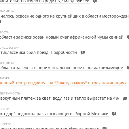
авительство взяло в кредит 6,7 млрд рублей
21
ОНОМИКА
чалось освоение одного из крупнейших в области месторожде
ВОСТИ
области зафиксирован новый очаг африканской чумы свиней
ОИСШЕСТВИЯ
тиклассника сбил поезд. Подробности
4
ОНОМИКА
области засеют экспериментальное поле с полиакриламидом
ЛЬТУРА
ерный театр выдвинут на "Золотую маску" в трех номинациях
ДВИЖИМОСТЬ
вокупный платеж за свет, воду, газ и тепло вырастет на 4%
10
ВОСТИ
Автодор" подписал разыгрывающего сборной Мексики
4
ЩЕСТВО
путат поддержал повышение тарифов на проезд
46