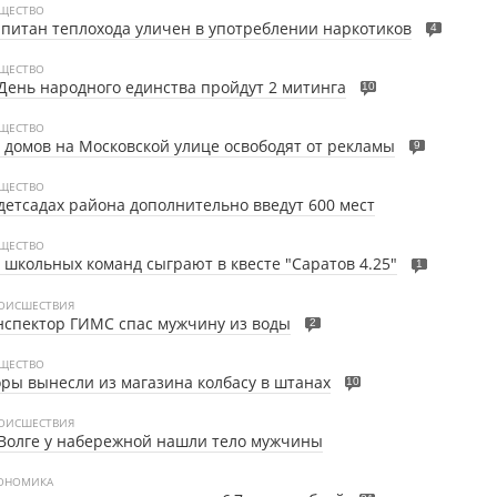
ЩЕСТВО
питан теплохода уличен в употреблении наркотиков
4
ЩЕСТВО
День народного единства пройдут 2 митинга
10
ЩЕСТВО
 домов на Московской улице освободят от рекламы
9
ЩЕСТВО
детсадах района дополнительно введут 600 мест
ЩЕСТВО
 школьных команд сыграют в квесте "Саратов 4.25"
1
ОИСШЕСТВИЯ
спектор ГИМС спас мужчину из воды
2
ЩЕСТВО
ры вынесли из магазина колбасу в штанах
10
ОИСШЕСТВИЯ
Волге у набережной нашли тело мужчины
ОНОМИКА