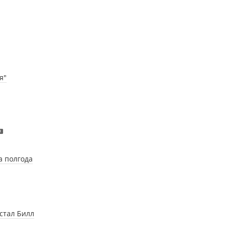
я"
9
а полгода
стал Билл