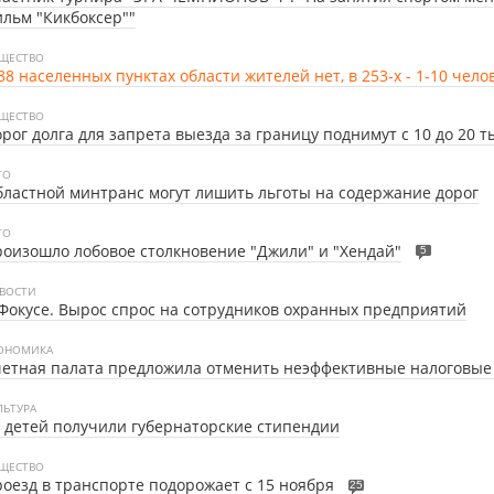
льм "Кикбоксер""
ЩЕСТВО
88 населенных пунктах области жителей нет, в 253-х - 1-10 чело
ЩЕСТВО
рог долга для запрета выезда за границу поднимут с 10 до 20 т
ТО
ластной минтранс могут лишить льготы на содержание дорог
ТО
оизошло лобовое столкновение "Джили" и "Хендай"
5
ВОСТИ
Фокусе. Вырос спрос на сотрудников охранных предприятий
ОНОМИКА
етная палата предложила отменить неэффективные налоговые
ЛЬТУРА
 детей получили губернаторские стипендии
ЩЕСТВО
оезд в транспорте подорожает с 15 ноября
25