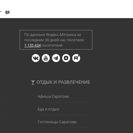
"
7
По данным Яндекс.Метрика за
последние 30 дней нас посетило
1 135 434
посетителя
ОТДЫХ И РАЗВЛЕЧЕНИЕ
Афиша Саратова
Еда и отдых
Гостиницы Саратова