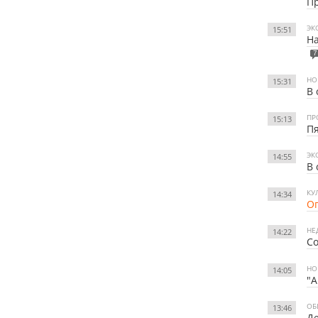
Пр
ЭК
15:51
На
7
НО
15:31
В 
ПР
15:13
Пя
ЭК
14:55
В 
КУ
14:34
Оп
НЕ
14:22
Со
НО
14:05
"
ОБ
13:46
Де