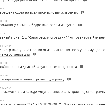
ВОСТИ
зрешена охота на всех промысловых животных
6
ЩЕСТВО
рожанину сломали бедро выстрелом из ружья
6
ЛЬТУРА
авный приз 12-х "Саратовских страданий" отправится в Румын
ОНОМИКА
нистр выступила против отмены льгот по налогу на имуществ
льхозорганизаций
1
ЩЕСТВО
заброшенном доме обнаружено тело подростка
2
ЩЕСТВО
 гражданина изъяли стреляющую ручку
3
ОНОМИКА
 локомотивном заводе могут организовать производство трамв
ВОСТИ
астник турнира "ЭРА ЧЕМПИОНОВ-4": "На занятия спортом мен