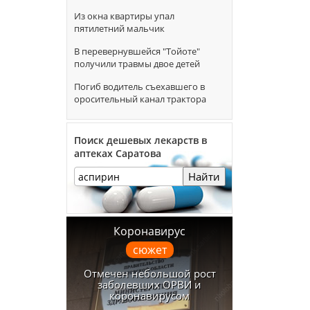
Из окна квартиры упал
пятилетний мальчик
В перевернувшейся "Тойоте"
получили травмы двое детей
Погиб водитель съехавшего в
оросительный канал трактора
Поиск дешевых лекарств в
аптеках Саратова
Найти
Коронавирус
сюжет
Отмечен небольшой рост
заболевших ОРВИ и
коронавирусом