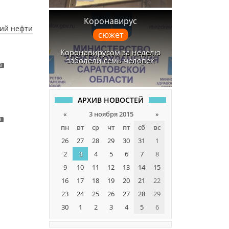
Коронавирус
ний нефти
сюжет
Коронавирусом за неделю
заболели семь человек
3
АРХИВ НОВОСТЕЙ
«
3 ноября 2015
»
3
пн
вт
ср
чт
пт
сб
вс
26
27
28
29
30
31
1
2
3
4
5
6
7
8
9
10
11
12
13
14
15
16
17
18
19
20
21
22
23
24
25
26
27
28
29
30
1
2
3
4
5
6