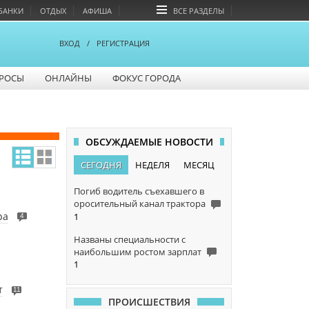
БАНКИ
ОТДЫХ
АФИША
ВСЕ РАЗДЕЛЫ
ВХОД
/
РЕГИСТРАЦИЯ
РОСЫ
ОНЛАЙНЫ
ФОКУС ГОРОДА
ОБСУЖДАЕМЫЕ НОВОСТИ
СЕГОДНЯ
НЕДЕЛЯ
МЕСЯЦ
Погиб водитель съехавшего в
оросительный канал трактора
ра
1
4
Названы специальности с
наибольшим ростом зарплат
1
т
11
ПРОИСШЕСТВИЯ