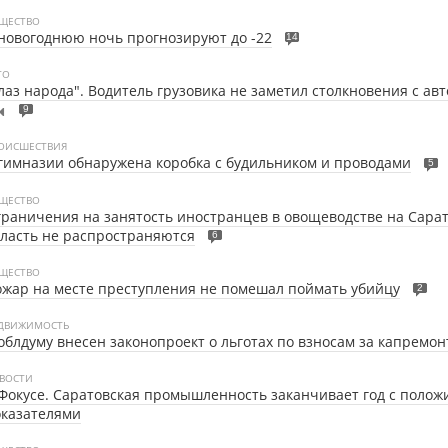
ЩЕСТВО
новогоднюю ночь прогнозируют до -22
14
ТО
лаз народа". Водитель грузовика не заметил столкновения с ав
9
ОИСШЕСТВИЯ
гимназии обнаружена коробка с будильником и проводами
5
ЩЕСТВО
раничения на занятость иностранцев в овощеводстве на Сара
ласть не распространяются
6
ЩЕСТВО
жар на месте преступления не помешал поймать убийцу
2
ДВИЖИМОСТЬ
облдуму внесен законопроект о льготах по взносам за капремон
ВОСТИ
Фокусе.
Саратовская промышленность заканчивает год с поло
оказателями