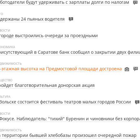
ботодатели будут удерживать с зарплаты долги по налогам
15
ТО
держаны 24 пьяных водителя
5
ВОСТИ
городе выстроились очереди за проездными
ОНОМИКА
исутствующий в Саратове банк сообщил о закрытии двух фили
ДВИЖИМОСТЬ
-этажная высотка на Предмостовой площади достроена
58
ЩЕСТВО
ойдет благотворительная донорская акция
ЛЬТУРА
Вольске состоится фестиваль театров малых городов России
1
ВОСТИ
Фокусе. Наблюдатель: "тихий" Буренин и чиновники без корпо
ДВИЖИМОСТЬ
а территории бывшей хлебобазы произошел очередной пожар