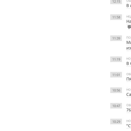
ОБ
12:15
В 
НЕ
11:58
На
1
ПО
11:39
Ми
из
НО
11:19
В 
ОБ
11:01
Пя
НО
10:56
С
ОБ
10:47
7
НО
10:29
"С