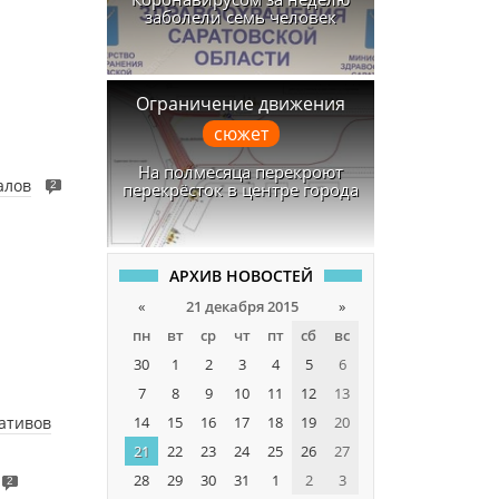
заболели семь человек
Ограничение движения
сюжет
На полмесяца перекроют
алов
перекрёсток в центре города
2
АРХИВ НОВОСТЕЙ
«
21 декабря 2015
»
пн
вт
ср
чт
пт
сб
вс
30
1
2
3
4
5
6
7
8
9
10
11
12
13
ративов
14
15
16
17
18
19
20
21
22
23
24
25
26
27
28
29
30
31
1
2
3
2