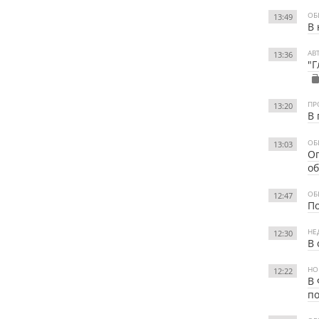
ОБ
13:49
В 
АВ
13:36
"Г
ПР
13:20
В 
ОБ
13:03
Ог
об
ОБ
12:47
По
НЕ
12:30
В 
НО
12:22
В 
п