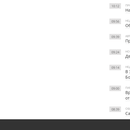
ПР
10:12
На
НЕ
09:56
Об
АВ
09:39
Пр
НО
09:24
Дв
НЕ
09:14
В 
Бо
ПА
09:00
Вр
о
ОБ
08:39
Са