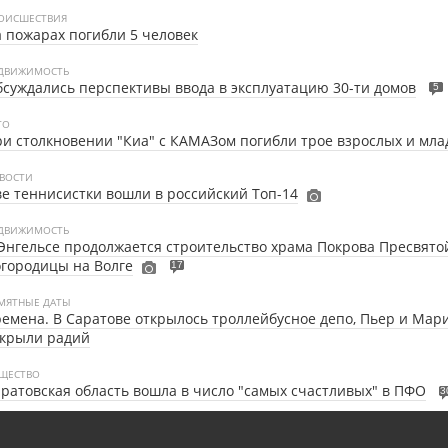
ОИСШЕСТВИЯ
 пожарах погибли 5 человек
ДВИЖИМОСТЬ
суждались перспективы ввода в эксплуатацию 30-ти домов
5
ТО
и столкновении "Киа" с КАМАЗом погибли трое взрослых и мл
ВОСТИ
е теннисистки вошли в российский Топ-14
ДВИЖИМОСТЬ
Энгельсе продолжается строительство храма Покрова Пресвято
городицы на Волге
17
МЯТНЫЕ ДАТЫ
емена. В Саратове открылось троллейбусное депо, Пьер и Мар
ткрыли радий
ЩЕСТВО
ратовская область вошла в число "самых счастливых" в ПФО
3