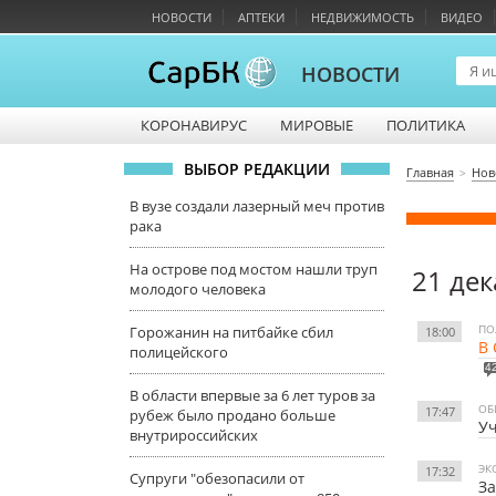
НОВОСТИ
АПТЕКИ
НЕДВИЖИМОСТЬ
ВИДЕО
НОВОСТИ
КОРОНАВИРУС
МИРОВЫЕ
ПОЛИТИКА
ВЫБОР РЕДАКЦИИ
Главная
Нов
В вузе создали лазерный меч против
рака
На острове под мостом нашли труп
21 дек
молодого человека
ПО
Горожанин на питбайке сбил
18:00
В 
полицейского
4
В области впервые за 6 лет туров за
ОБ
17:47
рубеж было продано больше
Уч
внутрироссийских
ЭК
17:32
Супруги "обезопасили от
За