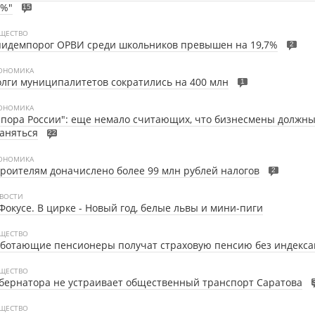
9%"
15
ЩЕСТВО
пидемпорог ОРВИ среди школьников превышен на 19,7%
2
ОНОМИКА
лги муниципалитетов сократились на 400 млн
1
ОНОМИКА
пора России": еще немало считающих, что бизнесмены должны
аняться
22
ОНОМИКА
роителям доначислено более 99 млн рублей налогов
2
ВОСТИ
Фокусе.
В цирке - Новый год, белые львы и мини-пиги
ЩЕСТВО
аботающие пенсионеры получат страховую пенсию без индекс
ЩЕСТВО
бернатора не устраивает общественный транспорт Саратова
ЩЕСТВО