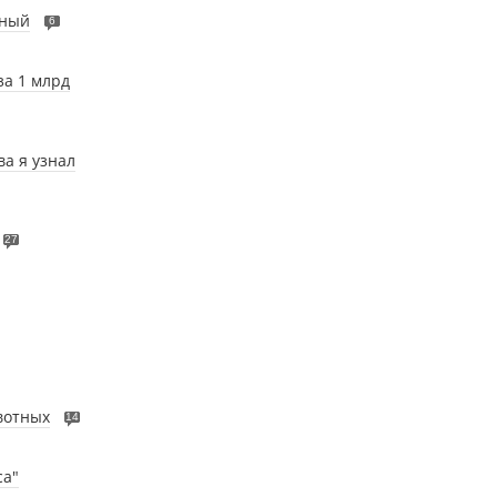
нный
6
за 1 млрд
ва я узнал
27
вотных
14
са"