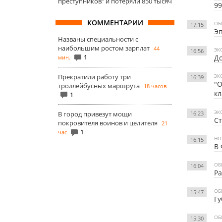
преступников" и потеряли 850 тысяч
9
КОММЕНТАРИИ
ОБ
17:15
Э
Названы специальности с
наибольшим ростом зарплат
44
ЭК
16:56
1
До
мин.
Прекратили работу три
ЭК
16:39
"О
троллейбусных маршрута
18 часов
кл
1
ЭК
16:23
В город привезут мощи
Ст
покровителя воинов и целителя
21
1
час
НО
16:15
В 
ОБ
16:04
Р
ОБ
15:47
Гу
ОБ
15:30