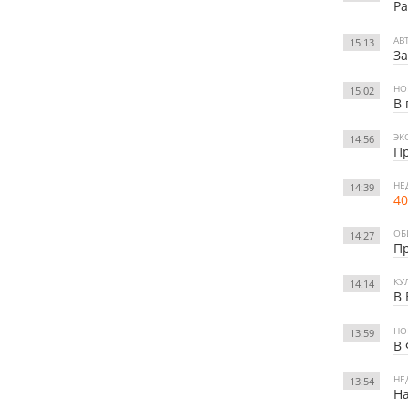
Ра
АВ
15:13
За
НО
15:02
В 
ЭК
14:56
Пр
НЕ
14:39
40
ОБ
14:27
Пр
КУ
14:14
В 
НО
13:59
В 
НЕ
13:54
Н