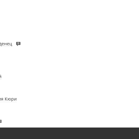
аденец
9
й
ия Кюри
0