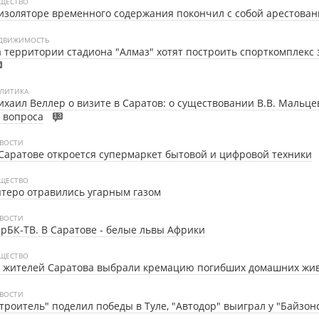
ЩЕСТВО
изоляторе временного содержания покончил с собой арестова
ДВИЖИМОСТЬ
 территории стадиона "Алмаз" хотят построить спорткомплекс 
6
ЛИТИКА
хаил Веллер о визите в Саратов: о существовании В.В. Мальце
 вопроса
13
ВОСТИ
Саратове откроется супермаркет бытовой и цифровой техники
ЩЕСТВО
теро отравились угарным газом
ВОСТИ
арБК-ТВ.
В Саратове - белые львы Африки
ЩЕСТВО
6 жителей Саратова выбрали кремацию погибших домашних жи
ВОСТИ
троитель" поделил победы в Туле, "Автодор" выиграл у "Байзон