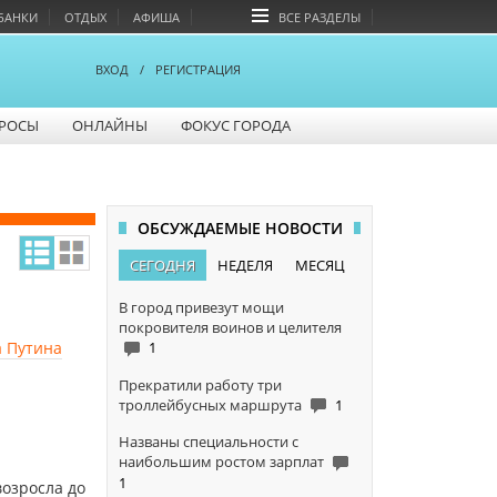
БАНКИ
ОТДЫХ
АФИША
ВСЕ РАЗДЕЛЫ
ВХОД
/
РЕГИСТРАЦИЯ
РОСЫ
ОНЛАЙНЫ
ФОКУС ГОРОДА
ОБСУЖДАЕМЫЕ НОВОСТИ
СЕГОДНЯ
НЕДЕЛЯ
МЕСЯЦ
В город привезут мощи
покровителя воинов и целителя
а Путина
1
Прекратили работу три
троллейбусных маршрута
1
Названы специальности с
наибольшим ростом зарплат
1
озросла до