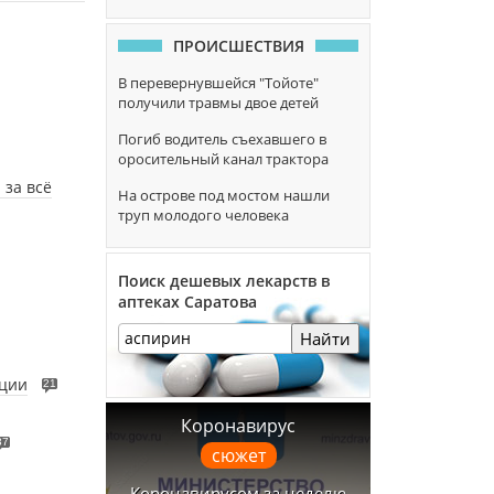
ПРОИСШЕСТВИЯ
В перевернувшейся "Тойоте"
получили травмы двое детей
Погиб водитель съехавшего в
оросительный канал трактора
 за всё
На острове под мостом нашли
труп молодого человека
Поиск дешевых лекарств в
аптеках Саратова
Найти
ации
21
Коронавирус
37
сюжет
Коронавирусом за неделю