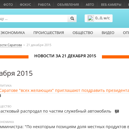
ФОТО
ФОКУС
РАБОТА
ОБЪЯВЛЕНИЯ
АВТО
ВЕБ-КАМЕРЫ
0...0, м/с
Подробнее
ЭКОНОМИКА
ПРОИСШЕСТВИЯ
ОБЩЕСТВО
ВИДЕО
ОП
ости Саратова
21 декабря 2015
НОВОСТИ ЗА 21 ДЕКАБРЯ 2015
абря 2015
ЛИТИКА
Саратове "всех желающих" приглашают поздравить президент
2
ЩЕСТВО
астковый распродал по частям служебный автомобиль
7
ОНОМИКА
мминистра: "По некоторым позициям доля местных продуктов в