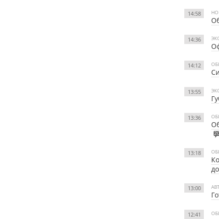
НО
14:58
Об
ЭК
14:36
Оф
ОБ
14:12
Си
ЭК
13:55
Гу
ОБ
13:36
Об
2
ОБ
13:18
Ко
д
АВ
13:00
Го
ОБ
12:41