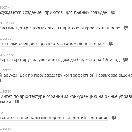
ВОСТИ
суждается создание "приютов" для пьяных граждан
14
ОНОМИКА
исный центр "Норникеля" в Саратове откроется в апреле
12
ЩЕСТВО
ноптики обещают "расплату за аномальное тепло"
18
ОНОМИКА
бернатор поручил увеличить доходы бюджета на 1,5 млрд
17
ЩЕСТВО
наружен цех по производству контрафактной незамерзающей 
0
ЩЕСТВО
митет по архитектуре ограничил конкуренцию на рынке управ
омами
3
ТО
товится национальный дорожный рейтинг регионов
8
ЩЕСТВО