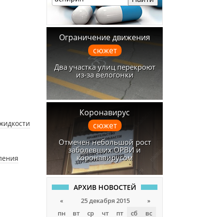
Ограничение движения
сюжет
Два участка улиц перекроют
из-за велогонки
Коронавирус
жидкости
сюжет
Отмечен небольшой рост
заболевших ОРВИ и
коронавирусом
ления
АРХИВ НОВОСТЕЙ
«
25 декабря 2015
»
пн
вт
ср
чт
пт
сб
вс