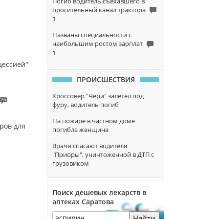
Погиб водитель съехавшего в
оросительный канал трактора
1
Названы специальности с
наибольшим ростом зарплат
1
цессией"
ПРОИСШЕСТВИЯ
Кроссовер "Чери" залетел под
26
фуру, водитель погиб
На пожаре в частном доме
ров для
погибла женщина
Врачи спасают водителя
"Приоры", уничтоженной в ДТП с
грузовиком
Поиск дешевых лекарств в
аптеках Саратова
Найти