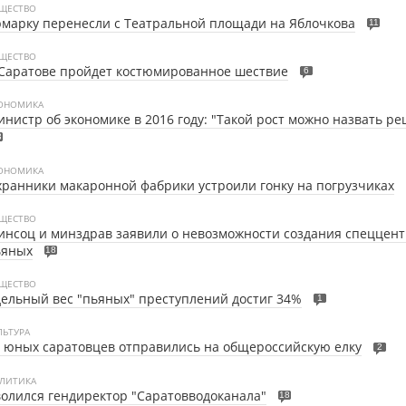
ЩЕСТВО
марку перенесли с Театральной площади на Яблочкова
11
ЩЕСТВО
Саратове пройдет костюмированное шествие
6
ОНОМИКА
нистр об экономике в 2016 году: "Такой рост можно назвать ре
3
ОНОМИКА
ранники макаронной фабрики устроили гонку на погрузчиках
ЩЕСТВО
нсоц и минздрав заявили о невозможности создания спеццент
ьяных
18
ЩЕСТВО
ельный вес "пьяных" преступлений достиг 34%
1
ЛЬТУРА
 юных саратовцев отправились на общероссийскую елку
2
ЛИТИКА
олился гендиректор "Саратовводоканала"
18