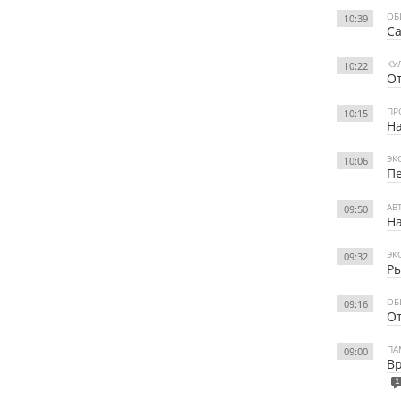
ОБ
10:39
Са
КУ
10:22
От
ПР
10:15
На
ЭК
10:06
Пе
АВ
09:50
На
ЭК
09:32
Ры
ОБ
09:16
От
ПА
09:00
Вр
1