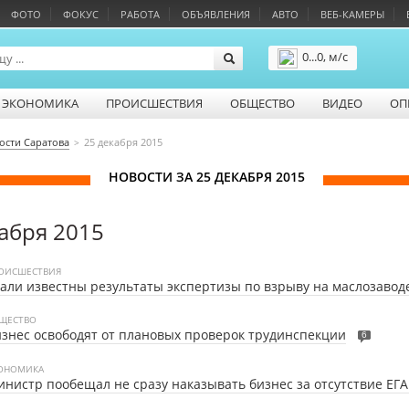
ФОТО
ФОКУС
РАБОТА
ОБЪЯВЛЕНИЯ
АВТО
ВЕБ-КАМЕРЫ
0...0, м/с
Подробнее
ЭКОНОМИКА
ПРОИСШЕСТВИЯ
ОБЩЕСТВО
ВИДЕО
ОП
ости Саратова
25 декабря 2015
НОВОСТИ ЗА 25 ДЕКАБРЯ 2015
абря 2015
ОИСШЕСТВИЯ
али известны результаты экспертизы по взрыву на маслозавод
ЩЕСТВО
знес освободят от плановых проверок трудинспекции
6
ОНОМИКА
нистр пообещал не сразу наказывать бизнес за отсутствие ЕГ