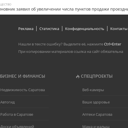
ЩЕСТВО
новник заявил об увеличении числа пунктов продажи проездн
Реклама
Статистика
Конфиденциальность
Контакты
Нашли в тексте ошибку? Выделите её, нажмите
Ctrl+Enter
При копировании материалов ссылка на сайт обязательна
БИЗНЕС И ФИНАНСЫ
СПЕЦПРОЕКТЫ
Недвижимость Саратова
Веб-камеры
Автогид
Ваше здоровье
Работа в Саратове
Аптеки Саратова
Доски объявлений
Мама и малыш