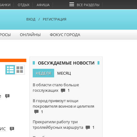
БАНКИ
ОТДЫХ
АФИША
ВСЕ РАЗДЕЛЫ
ВХОД
/
РЕГИСТРАЦИЯ
РОСЫ
ОНЛАЙНЫ
ФОКУС ГОРОДА
ОБСУЖДАЕМЫЕ НОВОСТИ
НЕДЕЛЯ
МЕСЯЦ
В области стало больше
госслужащих
1
е
6
В город привезут мощи
покровителя воинов и целителя
1
Прекратили работу три
троллейбусных маршрута
1
АИС
9