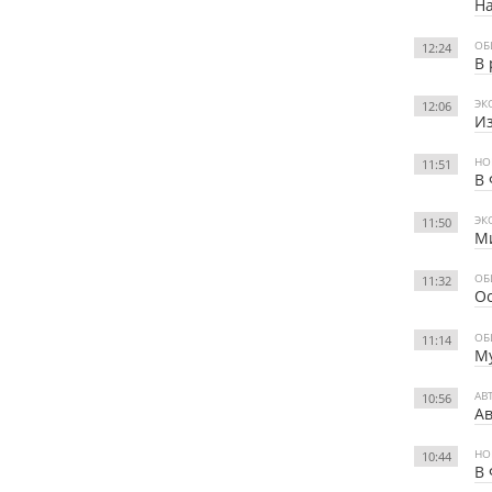
На
ОБ
12:24
В 
ЭК
12:06
Из
НО
11:51
В 
ЭК
11:50
Ми
ОБ
11:32
Ос
ОБ
11:14
М
АВ
10:56
Ав
НО
10:44
В 