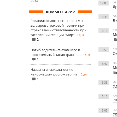
рака
ОБ
17:00
Яр
КОММЕНТАРИИ
ОБ
16:38
В 
Росавиакосмос внес около 1 млн.
долларов страховой премии при
страховании ответственности при
ЭК
16:16
Ми
затоплении станции "Мир"
2 дня
2
1
ЭК
Погиб водитель съехавшего в
15:56
Ох
оросительный канал трактора
2 дня
1
ОБ
15:42
Ми
Названы специальности с
п
наибольшим ростом зарплат
2 дня
1
ОБ
15:35
Уд
КУ
15:16
70
ПО
15:05
Ув