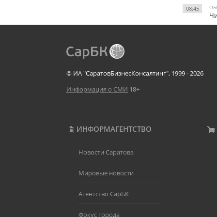
ОБ
08:45
Чи
© ИА "СаратовБизнесКонсалтинг", 1999 - 2026
Информация о СМИ
18+
ИНФОРМАГЕНТСТВО
Новости Саратова
Мировые новости
Агентство СарБК
Фокус города