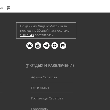
ых
16
По данным Яндекс.Метрика за
последние 30 дней нас посетило
1 107 648
посетителей
ОТДЫХ И РАЗВЛЕЧЕНИЕ
Афиша Саратова
Еда и отдых
Гостиницы Саратова
Гороскопы