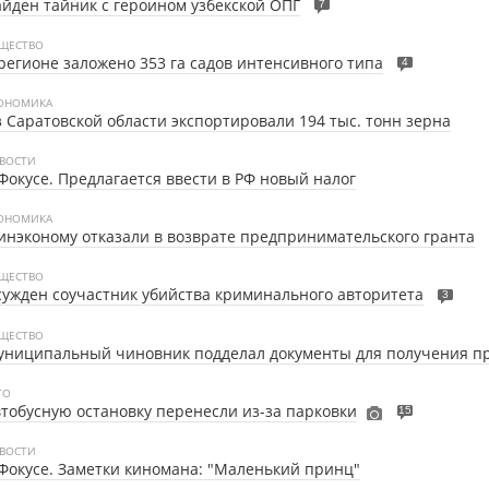
йден тайник с героином узбекской ОПГ
7
ЩЕСТВО
регионе заложено 353 га садов интенсивного типа
4
ОНОМИКА
 Саратовской области экспортировали 194 тыс. тонн зерна
ВОСТИ
Фокусе. Предлагается ввести в РФ новый налог
ОНОМИКА
нэконому отказали в возврате предпринимательского гранта
ЩЕСТВО
ужден соучастник убийства криминального авторитета
3
ЩЕСТВО
униципальный чиновник подделал документы для получения п
ТО
тобусную остановку перенесли из-за парковки
15
ВОСТИ
Фокусе. Заметки киномана: "Маленький принц"