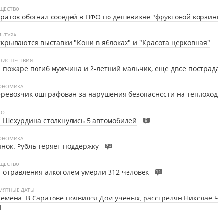
ЩЕСТВО
ратов обогнал соседей в ПФО по дешевизне "фруктовой корзин
ЛЬТУРА
крываются выставки "Кони в яблоках" и "Красота церковная"
ОИСШЕСТВИЯ
 пожаре погиб мужчина и 2-летний мальчик, еще двое пострад
ОНОМИКА
ревозчик оштрафован за нарушения безопасности на теплоход
ТО
 Шехурдина столкнулись 5 автомобилей
9
ОНОМИКА
нок. Рубль теряет поддержку
34
ЩЕСТВО
 отравления алкоголем умерли 312 человек
15
МЯТНЫЕ ДАТЫ
емена. В Саратове появился Дом ученых, расстрелян Николае 