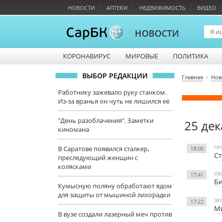
НОВОСТИ
АПТЕКИ
НЕДВИЖИМОСТЬ
ВИДЕО
НОВОСТИ
КОРОНАВИРУС
МИРОВЫЕ
ПОЛИТИКА
ВЫБОР РЕДАКЦИИ
Главная
Нов
Работнику зажевало руку станком.
Из-за вранья он чуть не лишился её
"День разоблачения". Заметки
25 дек
киномана
ПР
В Саратове появился сталкер,
18:00
Ст
преследующий женщин с
колясками
ОБ
17:41
Би
Кумысную поляну обработают ядом
для защиты от мышиной лихорадки
ЭК
17:22
Ми
В вузе создали лазерный меч против