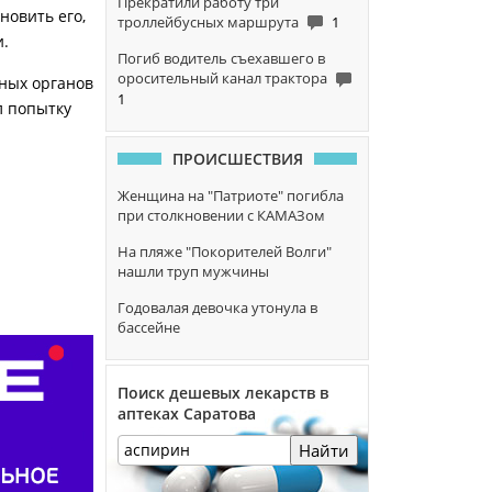
Прекратили работу три
новить его,
троллейбусных маршрута
1
и.
Погиб водитель съехавшего в
оросительный канал трактора
ных органов
1
л попытку
ПРОИСШЕСТВИЯ
Женщина на "Патриоте" погибла
при столкновении с КАМАЗом
На пляже "Покорителей Волги"
нашли труп мужчины
Годовалая девочка утонула в
бассейне
Поиск дешевых лекарств в
аптеках Саратова
Найти