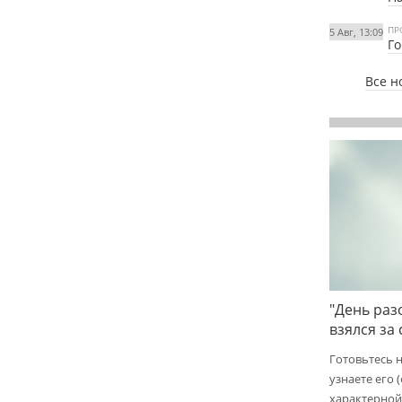
ПР
5 Авг, 13:09
Го
Все н
"День раз
взялся за
Готовьтесь 
узнаете его 
характерной