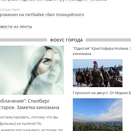
ОИСШЕСТВИЯ
рожанин на питбайке сбил полицейского
овости из ленты
ФОКУС ГОРОДА
"Одиссея" Кристофера Нолана.
киномана
Гороскоп на август. От Марии 
облачения": Спилберг
 старое. Заметки киномана
ностальгировать, потому что вы
(фильмы) из тысячи! По
 манере рассказывать истории, по