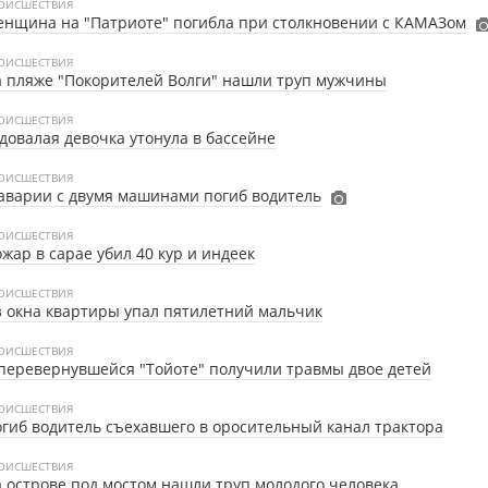
ОИСШЕСТВИЯ
нщина на "Патриоте" погибла при столкновении с КАМАЗом
ОИСШЕСТВИЯ
 пляже "Покорителей Волги" нашли труп мужчины
ОИСШЕСТВИЯ
довалая девочка утонула в бассейне
ОИСШЕСТВИЯ
аварии с двумя машинами погиб водитель
ОИСШЕСТВИЯ
жар в сарае убил 40 кур и индеек
ОИСШЕСТВИЯ
 окна квартиры упал пятилетний мальчик
ОИСШЕСТВИЯ
перевернувшейся "Тойоте" получили травмы двое детей
ОИСШЕСТВИЯ
гиб водитель съехавшего в оросительный канал трактора
ОИСШЕСТВИЯ
 острове под мостом нашли труп молодого человека