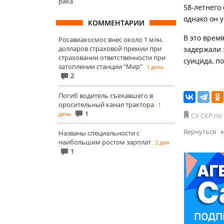
рака
58-летнего
однако он у
КОММЕНТАРИИ
В это врем
Росавиакосмос внес около 1 млн.
долларов страховой премии при
задержали 
страховании ответственности при
суицида, п
затоплении станции "Мир"
1 день
2
Погиб водитель съехавшего в
оросительный канал трактора
1
1
день
СУ СКР по
Вернуться
Названы специальности с
наибольшим ростом зарплат
2 дня
1