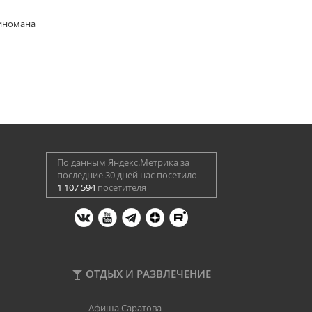
киномана
По данным Яндекс.Метрика за
последние 30 дней нас посетило
1 107 594
посетителя
ОТДЫХ И РАЗВЛЕЧЕНИЕ
Афиша Саратова