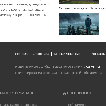
авать напряжение, доводить его
Сериал "Бухта вдов". Заметки 
пускать ровно там, где надо, а
имизму и вере в человечество.
Реклама
Статистика
Конфиденциальность
Контакты
Нашли в тексте ошибку? Выделите её, нажмите
Ctrl+Enter
При копировании материалов ссылка на сайт обязательна
БИЗНЕС И ФИНАНСЫ
СПЕЦПРОЕКТЫ
Недвижимость Саратова
Веб-камеры