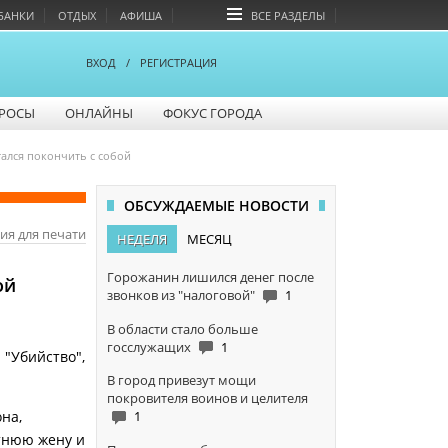
БАНКИ
ОТДЫХ
АФИША
ВСЕ РАЗДЕЛЫ
ВХОД
/
РЕГИСТРАЦИЯ
РОСЫ
ОНЛАЙНЫ
ФОКУС ГОРОДА
ался покончить с собой
ОБСУЖДАЕМЫЕ НОВОСТИ
ия для печати
НЕДЕЛЯ
МЕСЯЦ
Горожанин лишился денег после
ой
звонков из "налоговой"
1
В области стало больше
госслужащих
1
 "Убийство",
В город привезут мощи
покровителя воинов и целителя
1
на,
етнюю жену и