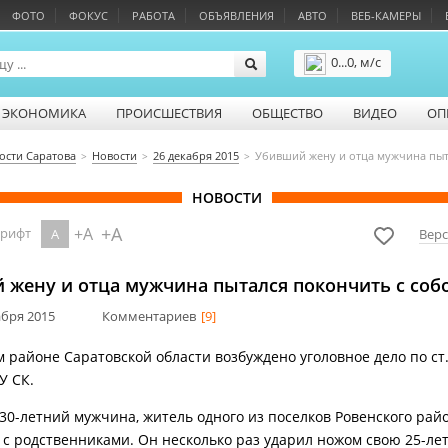
ФОТО
ФОКУС
РАБОТА
ОБЪЯВЛЕНИЯ
АВТО
ВЕБ-КАМЕРЫ
0...0, м/с
Подробнее
ЭКОНОМИКА
ПРОИСШЕСТВИЯ
ОБЩЕСТВО
ВИДЕО
ОП
ости Саратова
Новости
26 декабря 2015
Убивший жену и отца мужчина пыт
НОВОСТИ
+A
+A
шрифт
A
Верс
 жену и отца мужчина пытался покончить с соб
абря 2015
Комментариев
[9]
м районе Саратовской области возбуждено уголовное дело по ст.
У СК.
 30-летний мужчина, житель одного из поселков Ровенского райо
 с родственниками. Он несколько раз ударил ножом свою 25-л