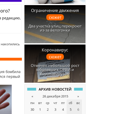
Ограничение движения
ного?
сюжет
в редакцию,
Два участка улиц перекроют
из-за велогонки
 накопились
Коронавирус
сюжет
Отмечен небольшой рост
заболевших ОРВИ и
ция бомбила
коронавирусом
ился первый
АРХИВ НОВОСТЕЙ
«
26 декабря 2015
»
пн
вт
ср
чт
пт
сб
вс
30
1
2
3
4
5
6