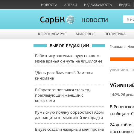
НОВОСТИ
АПТЕКИ
НЕДВИЖИМОСТЬ
ВИДЕО
НОВОСТИ
КОРОНАВИРУС
МИРОВЫЕ
ПОЛИТИКА
ВЫБОР РЕДАКЦИИ
Главная
Нов
Работнику зажевало руку станком.
Из-за вранья он чуть не лишился её
увеличить 
"День разоблачения". Заметки
киномана
Убивший
В Саратове появился сталкер,
14:29, 26 дек
преследующий женщин с
колясками
В Ровенско
Кумысную поляну обработают ядом
сообщает С
для защиты от мышиной лихорадки
24 декабря
В вузе создали лазерный меч против
поссорился