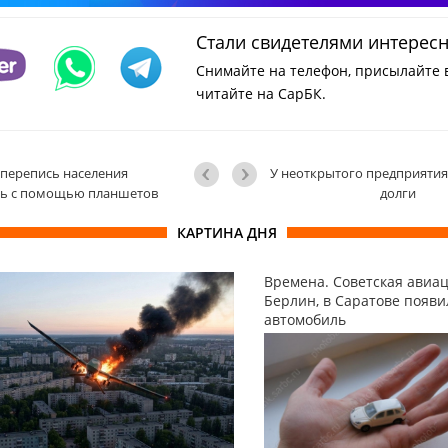
Стали свидетелями интерес
Снимайте на телефон, присылайте 
читайте на СарБК.
перепись населения
У неоткрытого предприятия
сь с помощью планшетов
долги
КАРТИНА ДНЯ
Времена. Советская авиа
Берлин, в Саратове появ
автомобиль