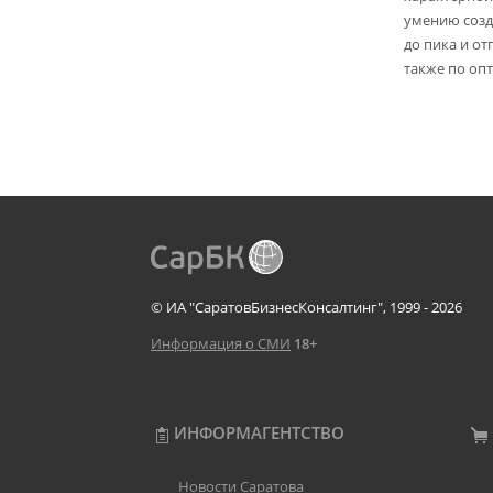
умению созд
до пика и от
также по опт
© ИА "СаратовБизнесКонсалтинг", 1999 - 2026
Информация о СМИ
18+
ИНФОРМАГЕНТСТВО
Новости Саратова