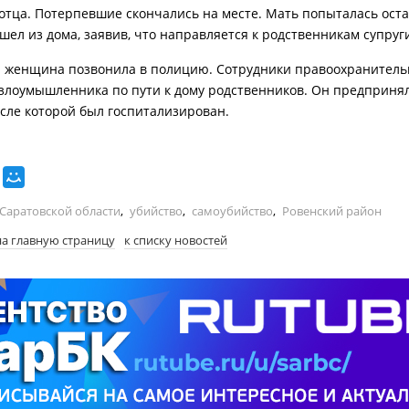
 отца. Потерпевшие скончались на месте. Мать попыталась оста
шел из дома, заявив, что направляется к родственникам супруг
я женщина позвонила в полицию. Сотрудники правоохранитель
злоумышленника по пути к дому родственников. Он предприня
осле которой был госпитализирован.
 Саратовской области
,
убийство
,
самоубийство
,
Ровенский район
на главную страницу
к списку новостей