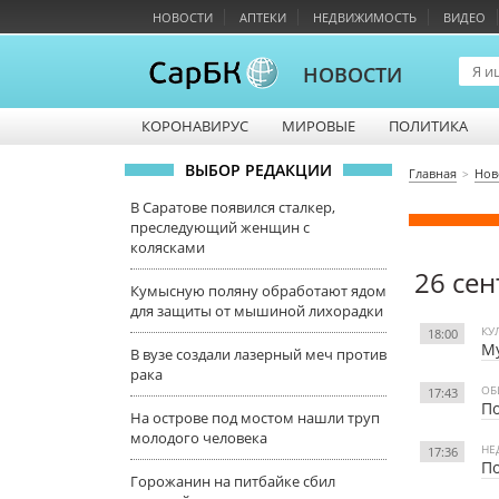
НОВОСТИ
АПТЕКИ
НЕДВИЖИМОСТЬ
ВИДЕО
НОВОСТИ
КОРОНАВИРУС
МИРОВЫЕ
ПОЛИТИКА
ВЫБОР РЕДАКЦИИ
Главная
Нов
В Саратове появился сталкер,
преследующий женщин с
колясками
26 сен
Кумысную поляну обработают ядом
для защиты от мышиной лихорадки
КУ
18:00
Му
В вузе создали лазерный меч против
рака
ОБ
17:43
По
На острове под мостом нашли труп
молодого человека
НЕ
17:36
По
Горожанин на питбайке сбил