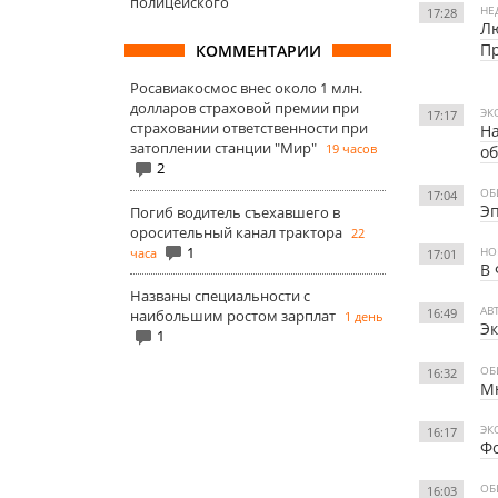
полицейского
НЕ
17:28
Лю
П
КОММЕНТАРИИ
Росавиакосмос внес около 1 млн.
долларов страховой премии при
ЭК
17:17
страховании ответственности при
На
затоплении станции "Мир"
19 часов
об
2
ОБ
17:04
Эп
Погиб водитель съехавшего в
оросительный канал трактора
22
1
НО
часа
17:01
В 
Названы специальности с
АВ
16:49
наибольшим ростом зарплат
1 день
Эк
1
ОБ
16:32
Мн
ЭК
16:17
Ф
ОБ
16:03