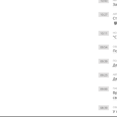
10:43
За
АВ
10:27
Ст
2
НО
10:11
"С
ОБ
09:54
По
ПО
09:39
Де
АВ
09:23
Дв
ПА
09:00
Вр
св
ОБ
08:39
У 