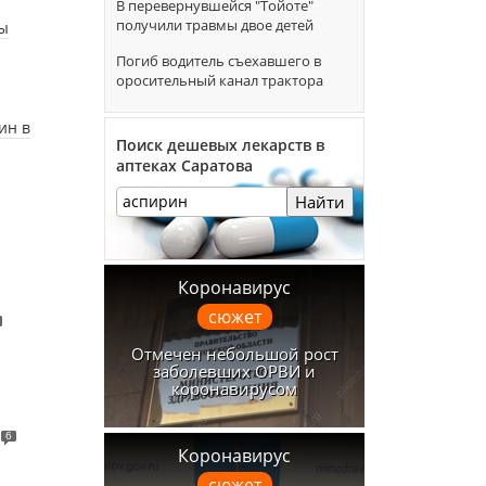
В перевернувшейся "Тойоте"
получили травмы двое детей
зы
Погиб водитель съехавшего в
оросительный канал трактора
ин в
Поиск дешевых лекарств в
аптеках Саратова
Найти
Коронавирус
сюжет
Отмечен небольшой рост
заболевших ОРВИ и
коронавирусом
6
Коронавирус
сюжет