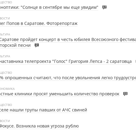
ЩЕСТВО
ноптики: "Солнце в сентябре мы еще увидим"
17
ВОСТИ
ег Попов в Саратове. Фоторепортаж
ЛЬТУРА
Саратове пройдет концерт в честь юбилея Всесоюзного фестив
торской песни
2
ЛЬТУРА
наставника телепроекта "Голос" Григория Лепса - 2 саратовца
ЩЕСТВО
% опрошенных считают, что после увольнения легко трудоустр
ОНОМИКА
стные клиники просят уменьшить количество проверок
11
ЩЕСТВО
селе нашли трупы павших от АЧС свиней
ВОСТИ
Фокусе. Возникла новая угроза рублю