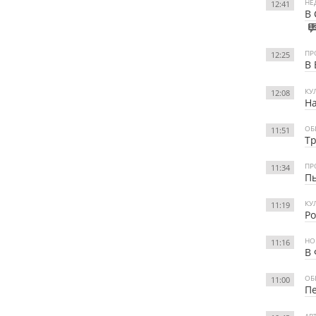
НЕ
12:41
В 
1
ПР
12:25
В 
КУ
12:08
На
ОБ
11:51
Тр
ПР
11:34
П
КУ
11:19
Ро
НО
11:16
В 
ОБ
11:00
Пе
АВ