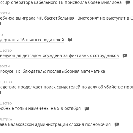
ссир оператора кабельного ТВ присвоила более миллиона
9
ВОСТИ
ебчиха выиграла ЧР, баскетбольная "Виктория" не выступит в 
ТО
держаны 16 пьяных водителей
7
ЩЕСТВО
ведующая детсадом осуждена за фиктивных сотрудников
7
ВОСТИ
Фокусе. Н@блюдатель: послевыборная математика
ЩЕСТВО
едствие продолжает поиск свидетелей по делу об убийстве пр
2
ЩЕСТВО
обные топки намечены на 5-9 октября
20
ЛИТИКА
ава Балаковской администрации сложил полномочия
1