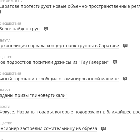
ДВИЖИМОСТЬ
Саратове протестируют новые объемно-пространственные рег
2
ОИСШЕСТВИЯ
Волге найден труп
2
ЛЬТУРА
ркополиция сорвала концерт панк-группы в Саратове
13
ЩЕСТВО
ое подростков похитили джинсы из "Тау Галереи"
6
ОИСШЕСТВИЯ
ьяный горожанин сообщил о заминированной машине
5
ЛЬТУРА
зданы призы "Киновертикали"
ВОСТИ
Фокусе. Названы товары, которые подорожают в ближайшее вр
ЩЕСТВО
нсионер застрелил сожительницу из обреза
24
ТО