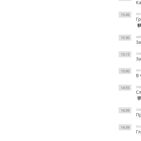
Ка
НО
15:49
Гр
1
АВ
15:30
За
ОБ
15:13
За
НО
15:00
В 
ОБ
14:55
Сл
1
ОБ
14:39
Пр
ПО
14:39
Гл