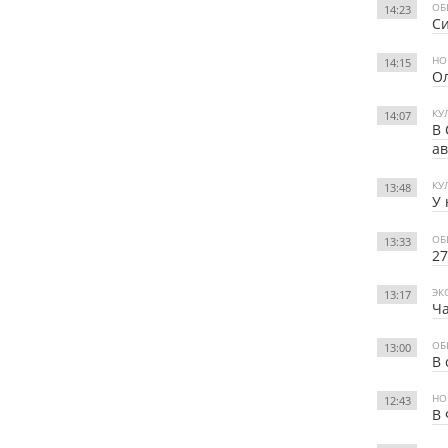
ОБ
14:23
Си
НО
14:15
Ол
КУ
14:07
В 
ав
КУ
13:48
У 
ОБ
13:33
27
ЭК
13:17
Ча
ОБ
13:00
В 
НО
12:43
В 