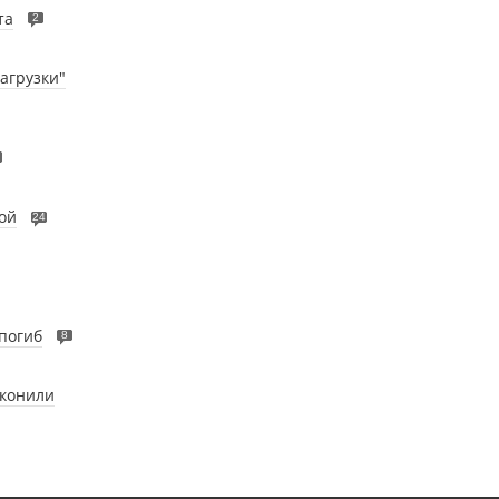
та
2
агрузки"
ой
24
погиб
8
аконили