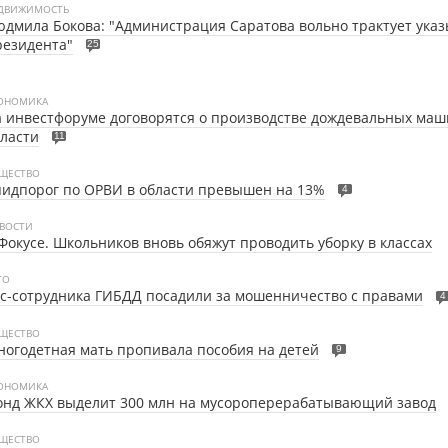
ДВИЖИМОСТЬ
дмила Бокова: "Администрация Саратова вольно трактует ука
резидента"
25
ОНОМИКА
 инвестфоруме договорятся о производстве дождевальных маш
ласти
11
ЩЕСТВО
идпорог по ОРВИ в области превышен на 13%
4
ВОСТИ
Фокусе. Школьников вновь обяжут проводить уборку в классах
ТО
с-сотрудника ГИБДД посадили за мошенничество с правами
4
ЩЕСТВО
огодетная мать пропивала пособия на детей
9
ОНОМИКА
онд ЖКХ выделит 300 млн на мусороперерабатывающий завод
ЩЕСТВО