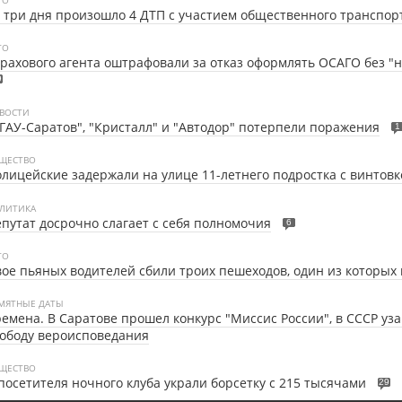
 три дня произошло 4 ДТП с участием общественного транспор
ТО
рахового агента оштрафовали за отказ оформлять ОСАГО без "н
9
ВОСТИ
ГАУ-Саратов", "Кристалл" и "Автодор" потерпели поражения
1
ЩЕСТВО
лицейские задержали на улице 11-летнего подростка с винтовк
ЛИТИКА
путат досрочно слагает с себя полномочия
6
ТО
ое пьяных водителей сбили троих пешеходов, один из которых 
МЯТНЫЕ ДАТЫ
емена. В Саратове прошел конкурс "Миссис России", в СССР уз
ободу вероисповедания
ЩЕСТВО
посетителя ночного клуба украли борсетку с 215 тысячами
29