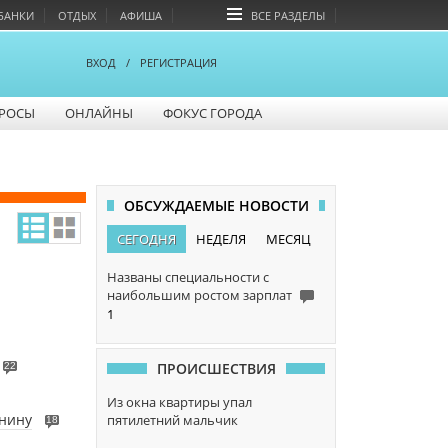
БАНКИ
ОТДЫХ
АФИША
ВСЕ РАЗДЕЛЫ
ВХОД
/
РЕГИСТРАЦИЯ
РОСЫ
ОНЛАЙНЫ
ФОКУС ГОРОДА
ОБСУЖДАЕМЫЕ НОВОСТИ
СЕГОДНЯ
НЕДЕЛЯ
МЕСЯЦ
Названы специальности с
наибольшим ростом зарплат
1
ПРОИСШЕСТВИЯ
22
Из окна квартиры упал
енину
пятилетний мальчик
18