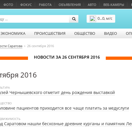
ФОТО
ФОКУС
РАБОТА
ОБЪЯВЛЕНИЯ
АВТО
ВЕБ-КАМЕРЫ
0...0, м/с
Подробнее
ЭКОНОМИКА
ПРОИСШЕСТВИЯ
ОБЩЕСТВО
ВИДЕО
ОП
ости Саратова
26 сентября 2016
НОВОСТИ ЗА 26 СЕНТЯБРЯ 2016
тября 2016
ЛЬТУРА
зей Чернышевского отметит день рождения выставкой
ЩЕСТВО
ловине пациентов приходится все чаще платить за медуслуги
ДВИЖИМОСТЬ
д Саратовом нашли бесхозные древние курганы и памятник Л