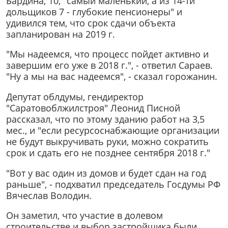
Бардина, 10, "самый маленький, а из 14-ти
дольщиков 7 - глубокие пенсионеры" и
удивился тем, что срок сдачи объекта
запланирован на 2019 г.
"Мы надеемся, что процесс пойдет активно и
завершим его уже в 2018 г.", - ответил Сараев.
"Ну а мы на вас надеемся", - сказал горожанин.
Депутат облдумы, гендиректор
"Саратовоблжилстроя" Леонид Писной
рассказал, что по этому зданию работ на 3,5
мес., и "если ресурсоснабжающие организации
не будут выкручивать руки, можно сократить
срок и сдать его не позднее сентября 2018 г."
"Вот у вас один из домов и будет сдан на год
раньше", - подхватил председатель Госдумы РФ
Вячеслав Володин.
Он заметил, что участие в долевом
строительстве и выбор застройщика были