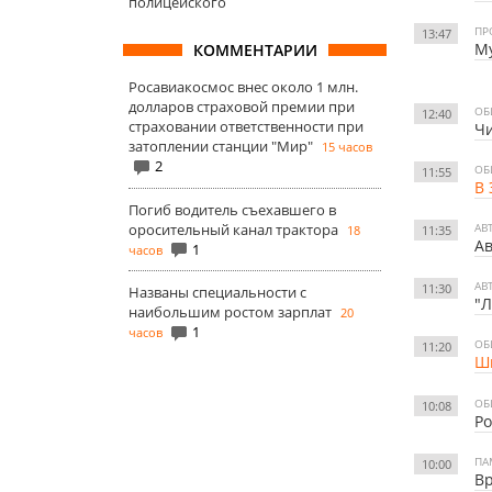
полицейского
ПР
13:47
Му
КОММЕНТАРИИ
Росавиакосмос внес около 1 млн.
долларов страховой премии при
ОБ
12:40
страховании ответственности при
Чи
затоплении станции "Мир"
15 часов
2
ОБ
11:55
В 
Погиб водитель съехавшего в
оросительный канал трактора
АВ
18
11:35
Ав
1
часов
АВ
11:30
Названы специальности с
"Л
наибольшим ростом зарплат
20
1
часов
ОБ
11:20
Шк
ОБ
10:08
Ро
ПА
10:00
Вр