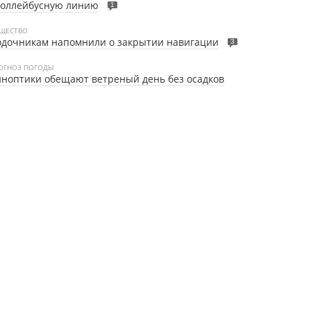
роллейбусную линию
1
ЩЕСТВО
одочникам напомнили о закрытии навигации
3
ОГНОЗ ПОГОДЫ
ноптики обещают ветреный день без осадков