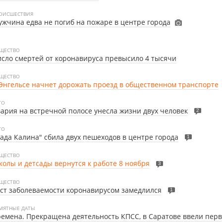
ОИСШЕСТВИЯ
жчина едва не погиб на пожаре в центре города
ЩЕСТВО
сло смертей от коронавируса превысило 4 тысячи
ЩЕСТВО
Энгельсе начнет дорожать проезд в общественном транспорте
ТО
ария на встречной полосе унесла жизни двух человек
2
ТО
ада Калина" сбила двух пешеходов в центре города
1
ЩЕСТВО
олы и детсады вернутся к работе 8 ноября
3
ЩЕСТВО
ст заболеваемости коронавирусом замедлился
1
МЯТНЫЕ ДАТЫ
емена. Прекращена деятельность КПСС, в Саратове ввели пер