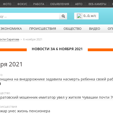
ФОТО
ФОКУС
РАБОТА
ОБЪЯВЛЕНИЯ
АВТО
ВЕБ-КАМЕРЫ
0...0, м/с
Подробнее
ЭКОНОМИКА
ПРОИСШЕСТВИЯ
ОБЩЕСТВО
ВИДЕО
ОП
ости Саратова
6 ноября 2021
НОВОСТИ ЗА 6 НОЯБРЯ 2021
бря 2021
ТО
нщина на внедорожнике задавила насмерть ребенка своей ра
ЩЕСТВО
ратовский мошенник-имитатор увел у жителя Чувашии почти 7
ОИСШЕСТВИЯ
жар унес жизнь пенсионера