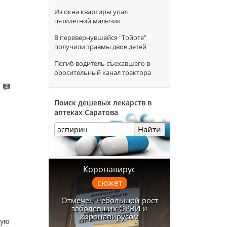
Из окна квартиры упал
пятилетний мальчик
В перевернувшейся "Тойоте"
получили травмы двое детей
Погиб водитель съехавшего в
оросительный канал трактора
2
Поиск дешевых лекарств в
аптеках Саратова
Найти
Коронавирус
сюжет
Отмечен небольшой рост
заболевших ОРВИ и
коронавирусом
вую