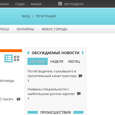
БАНКИ
ОТДЫХ
АФИША
ВСЕ РАЗДЕЛЫ
ВХОД
/
РЕГИСТРАЦИЯ
РОСЫ
ОНЛАЙНЫ
ФОКУС ГОРОДА
ОБСУЖДАЕМЫЕ НОВОСТИ
СЕГОДНЯ
НЕДЕЛЯ
МЕСЯЦ
Погиб водитель съехавшего в
оросительный канал трактора
ботницы
1
Названы специальности с
наибольшим ростом зарплат
1
0 тысяч
1
ПРОИСШЕСТВИЯ