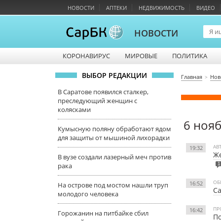
НОВОСТИ
АПТЕКИ
НЕДВИЖИМОСТЬ
ВИДЕО
НОВОСТИ
КОРОНАВИРУС
МИРОВЫЕ
ПОЛИТИКА
ВЫБОР РЕДАКЦИИ
Главная
Нов
В Саратове появился сталкер,
преследующий женщин с
колясками
6 ноя
Кумысную поляну обработают ядом
для защиты от мышиной лихорадки
АВ
19:32
Же
В вузе создали лазерный меч против
1
рака
ОБ
16:52
На острове под мостом нашли труп
Са
молодого человека
ПР
16:42
Горожанин на питбайке сбил
По