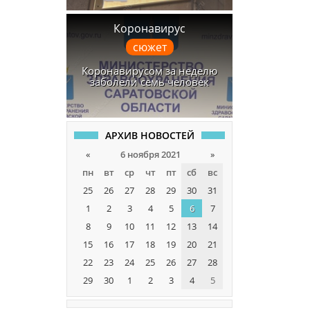
Коронавирус
сюжет
Коронавирусом за неделю
заболели семь человек
АРХИВ НОВОСТЕЙ
«
6 ноября 2021
»
пн
вт
ср
чт
пт
сб
вс
25
26
27
28
29
30
31
1
2
3
4
5
6
7
8
9
10
11
12
13
14
15
16
17
18
19
20
21
22
23
24
25
26
27
28
29
30
1
2
3
4
5