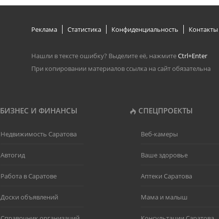
Реклама
Статистика
Конфиденциальность
Контакты
Нашли в тексте ошибку? Выделите её, нажмите
Ctrl+Enter
При копировании материалов ссылка на сайт обязательна
БИЗНЕС И ФИНАНСЫ
СПЕЦПРОЕКТЫ
Недвижимость Саратова
Веб-камеры
Автогид
Ваше здоровье
Работа в Саратове
Аптеки Саратова
Доски объявлений
Мама и малыш
Справочник организаций
Консультации Саратова