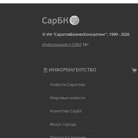
© ИА "СаратовБизнесКонсалтинг", 1999 - 2026
Информация о СМИ
18+
ИНФОРМАГЕНТСТВО
Новости Саратова
Мировые новости
Агентство СарБК
Фокус города
Погода в Саратове