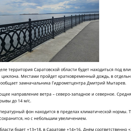
деле территория Саратовской области будет находиться под вл
 циклона. Местами пройдет кратковременный дождь, в отдель
 сообщает замначальника Гидрометцентра Дмитрий Мытарев.
щее направление ветра – северо-западное и северное. Средняя
орывы до 14 м/с.
пературный фон находится в пределах климатической нормы. Т
сохранится, но с небольшим увеличением.
бласти будет +13+18, в Саратове +14+16. Днём соответственно +