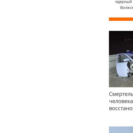
ядерный 
Волжск
Смертель
человека
восстано