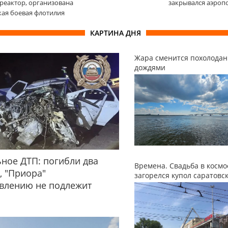
реактор, организована
закрывался аэроп
ая боевая флотилия
КАРТИНА ДНЯ
Жара сменится похолодан
дождями
ное ДТП: погибли два
Времена. Свадьба в космо
, "Приора"
загорелся купол саратовс
влению не подлежит