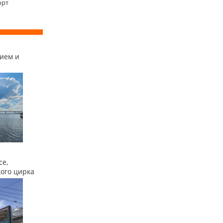
орт
ием и
се,
кого цирка