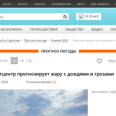
ФОТО
ФОКУС
РАБОТА
ОБЪЯВЛЕНИЯ
АВТО
ВЕБ-КАМЕРЫ
0...0, м/с
Подробнее
ЭКОНОМИКА
ПРОИСШЕСТВИЯ
ОБЩЕСТВО
ВИДЕО
ОП
ости Саратова
Прогноз погоды
8 июня 2026
Гидрометцентр прогнозирует 
ПРОГНОЗ ПОГОДЫ
+A
+A
шрифт
A
Верс
тцентр прогнозирует жару с дождями и грозами
 2026
Комментариев
[0]
Фотобанк Сар