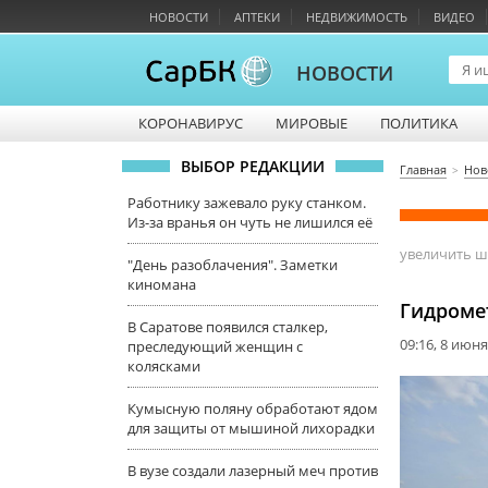
НОВОСТИ
АПТЕКИ
НЕДВИЖИМОСТЬ
ВИДЕО
НОВОСТИ
КОРОНАВИРУС
МИРОВЫЕ
ПОЛИТИКА
ВЫБОР РЕДАКЦИИ
Главная
Нов
Работнику зажевало руку станком.
Из-за вранья он чуть не лишился её
увеличить 
"День разоблачения". Заметки
киномана
Гидроме
В Саратове появился сталкер,
09:16, 8 июня
преследующий женщин с
колясками
Кумысную поляну обработают ядом
для защиты от мышиной лихорадки
В вузе создали лазерный меч против