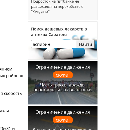
Подросток на питбайке не
разъехался на перекрёстке с
"Хендаем"
Поиск дешевых лекарств в
аптеках Саратова
Найти
Ограничение движения
иянием
сюжет
ных районах
Часть трассы дважды
перекроют из-за велогонки
 скорость -
акая
Ограничение движения
сюжет
26+31 и
Два участка улиц перекроют