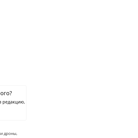
ного?
в редакцию,
и дроны,