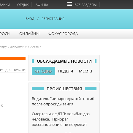
БАНКИ
ОТДЫХ
АФИША
ВСЕ РАЗДЕЛЫ
ВХОД
/
РЕГИСТРАЦИЯ
РОСЫ
ОНЛАЙНЫ
ФОКУС ГОРОДА
жару с дождями и грозами
ОБСУЖДАЕМЫЕ НОВОСТИ
ия для печати
СЕГОДНЯ
НЕДЕЛЯ
МЕСЯЦ
ПРОИСШЕСТВИЯ
Водитель "четырнадцатой" погиб
после опрокидывания
БК
Смертельное ДТП: погибли два
человека, "Приора"
восстановлению не подлежит