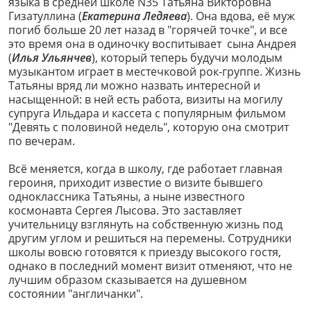
языка в средней школе N35 Татьяна Викторовна
Гизатуллина (
Екатерина Ледяева
). Она вдова, её муж
погиб больше 20 лет назад в "горячей точке", и все
это время она в одиночку воспитывает сына Андрея
(
Илья Ульянчев
), который теперь будучи молодым
музыкантом играет в местечковой рок-группе. Жизнь
Татьяны вряд ли можно назвать интересной и
насыщенной: в ней есть работа, визиты на могилу
супруга Ильдара и кассета с популярным фильмом
"Девять с половиной недель", которую она смотрит
по вечерам.
Всё меняется, когда в школу, где работает главная
героиня, приходит известие о визите бывшего
одноклассника Татьяны, а ныне известного
космонавта Сергея Лысова. Это заставляет
учительницу взглянуть на собственную жизнь под
другим углом и решиться на перемены. Сотрудники
школы вовсю готовятся к приезду высокого гостя,
однако в последний момент визит отменяют, что не
лучшим образом сказывается на душевном
состоянии "англичанки".