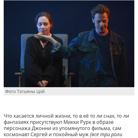
Фото Татьяны Цой
Что касается личной жизни, то в её то ли снах, то ли
фантазиях присутствуют Микки Рурк в образе
персонажа Джонни из упомянутого фильма, сам
космонавт Сергей и покойный муж
(все три роли