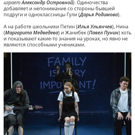
играет
Александр Островной
)
. Одиночества
добавляет и непонимание со стороны бывшей
подруги и одноклассницы Гули (
Дарья Родимова
).
А на работе школьники Петин (
Илья Ульянчев
), Нина
(
Маргарита Медведева
) и Жанибек (
Павел Пунин
) хоть
и показывают какие-то знания на уроках, но явно не
являются способными учениками.