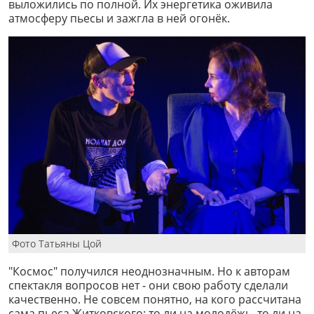
выложились по полной. Их энергетика оживила
атмосферу пьесы и зажгла в ней огонёк.
Фото Татьяны Цой
"Космос" получился неоднозначным. Но к авторам
спектакля вопросов нет - они свою работу сделали
качественно. Не совсем понятно, на кого рассчитана
сама пьеса Житковского: то ли на молодёжь, то ли на