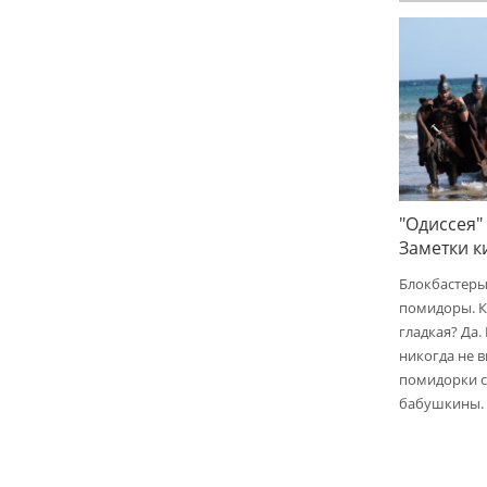
"Одиссея"
Заметки 
Блокбастеры
помидоры. К
гладкая? Да.
никогда не 
помидорки с 
бабушкины.