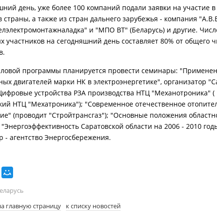
шний день, уже более 100 компаний подали заявки на участие в
 страны, а также из стран дальнего зарубежья - компания "А.В.В
елэлектромонтажналадка" и "МПО ВТ" (Беларусь) и другие. Числ
х участников на сегодняшний день составляет 80% от общего ч
в.
еловой программы планируется провести семинары: "Примене
ных двигателей марки НК в электроэнергетике", организатор "С
"Цифровые устройства РЗА производства НТЦ "Механотроника" (
кий НТЦ "Мехатроника"); "Современное отечественное отопите
ие" (проводит "Стройтрансгаз"); "Основные положения областн
"Энергоэффективность Саратовской области на 2006 - 2010 годы
р - агентство Энергосбережения.
еларусь
на главную страницу
к списку новостей