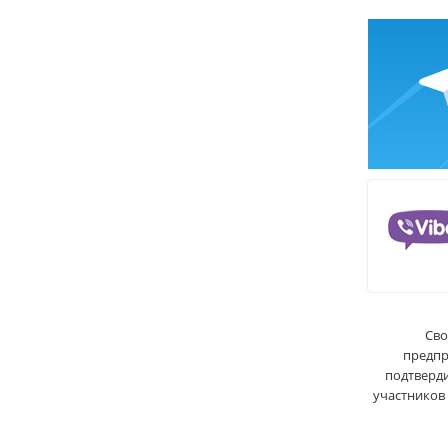
Сво
предпр
подтверди
участников