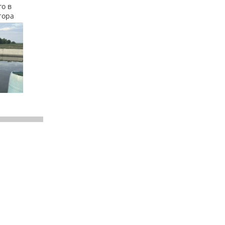
о в
тора