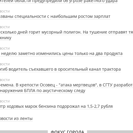
телей области предупредили об угрозе ракетного удара
ВОСТИ
званы специальности с наибольшим ростом зарплат
ВОСТИ
сколько дней горит мусорный полигон. На тушение отправят т
хнику
ВОСТИ
 неделю заметно изменились цены только на два продукта
ВОСТИ
гиб водитель съехавшего в оросительный канал трактора
ВОСТИ
емена. В крепости Осовец - "атака мертвецов", в СГТУ разрабо
наружения БПЛА по акустическому следу
ВОСТИ
тр ходовых марок бензина подорожал на 1,5-2,7 рубля
овости из ленты
ФОКУС ГОРОДА