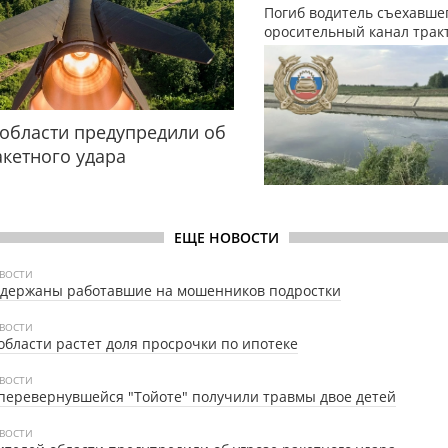
Погиб водитель съехавшег
оросительный канал трак
области предупредили об
акетного удара
ЕЩЕ НОВОСТИ
ВОСТИ
адержаны работавшие на мошенников подростки
ВОСТИ
области растет доля просрочки по ипотеке
ВОСТИ
перевернувшейся "Тойоте" получили травмы двое детей
ВОСТИ