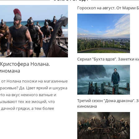
Гороскоп на август. От Марии 
Сериал "Бухта вдов". Заметки 
 Кристофера Нолана.
киномана
 от Нолана похожи на магазинные
расивые? Да. Цвет яркий и шкурка
 Но на вкус немного ватные и
Третий сезон "Дома дракона". 
вызывают тех же эмоций, что
киномана
дачной грядки, а тем более