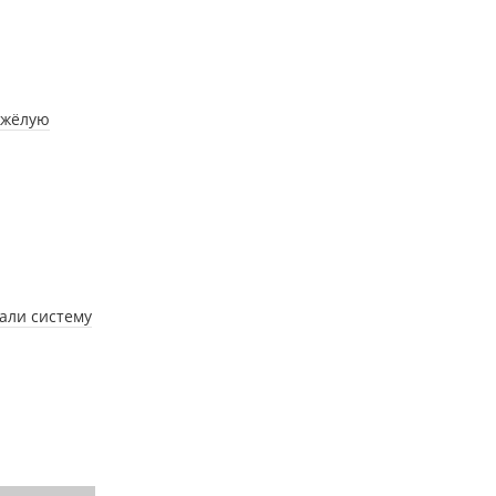
яжёлую
тали систему