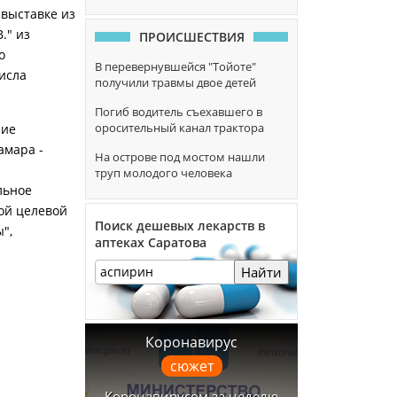
 выставке из
." из
ПРОИСШЕСТВИЯ
о
В перевернувшейся "Тойоте"
исла
получили травмы двое детей
Погиб водитель съехавшего в
оросительный канал трактора
ние
амара -
На острове под мостом нашли
труп молодого человека
льное
ой целевой
Поиск дешевых лекарств в
",
аптеках Саратова
Найти
Коронавирус
сюжет
Коронавирусом за неделю