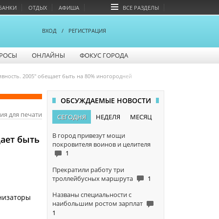
БАНКИ
ОТДЫХ
АФИША
ВСЕ РАЗДЕЛЫ
ВХОД
/
РЕГИСТРАЦИЯ
РОСЫ
ОНЛАЙНЫ
ФОКУС ГОРОДА
ивность. 2005" обещает быть на 80% иногородней
ОБСУЖДАЕМЫЕ НОВОСТИ
ия для печати
СЕГОДНЯ
НЕДЕЛЯ
МЕСЯЦ
В город привезут мощи
щает быть
покровителя воинов и целителя
1
Прекратили работу три
троллейбусных маршрута
1
Названы специальности с
анизаторы
наибольшим ростом зарплат
1