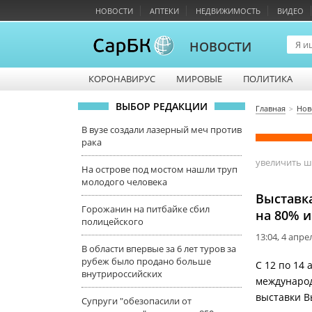
НОВОСТИ
АПТЕКИ
НЕДВИЖИМОСТЬ
ВИДЕО
НОВОСТИ
КОРОНАВИРУС
МИРОВЫЕ
ПОЛИТИКА
ВЫБОР РЕДАКЦИИ
Главная
Нов
В вузе создали лазерный меч против
рака
увеличить 
На острове под мостом нашли труп
молодого человека
Выставка
Горожанин на питбайке сбил
на 80% 
полицейского
13:04, 4 апре
В области впервые за 6 лет туров за
рубеж было продано больше
С 12 по 14
внутрироссийских
международ
выставки В
Супруги "обезопасили от