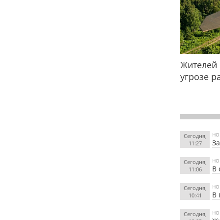
Жителей 
угрозе р
НО
Сегодня,
З
11:27
НО
Сегодня,
В 
11:06
НО
Сегодня,
В 
10:41
НО
Сегодня,