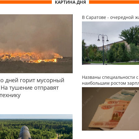
КАРТИНА ДНЯ
В Саратове - очередной ж
Названы специальности с
о дней горит мусорный
наибольшим ростом зарп
 На тушение отправят
технику