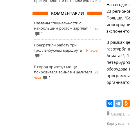
преступников" и потеряли 850 тысяч
На сегодня
23 регионов
КОММЕНТАРИИ
Польши, "Б
Названы специальности с
иногородни
наибольшим ростом зарплат
1 час
экспоненто
1
В рамках д
Прекратили работу три
газотурбин
троллейбусных маршрута
19 часов
1
Авиагаз"; 
петербургс
В город привезут мощи
оборудован
покровителя воинов и целителя
22
программы 
1
часа
организато
Самара
,
Б
Вернуться