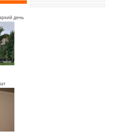
аркий день
лат