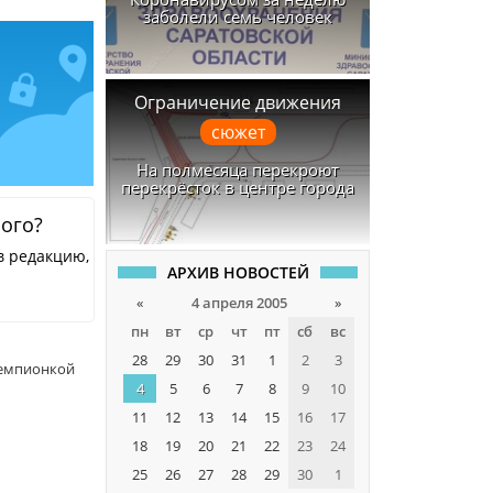
заболели семь человек
Ограничение движения
сюжет
На полмесяца перекроют
перекрёсток в центре города
ного?
в редакцию,
АРХИВ НОВОСТЕЙ
«
4 апреля 2005
»
пн
вт
ср
чт
пт
сб
вс
28
29
30
31
1
2
3
чемпионкой
4
5
6
7
8
9
10
11
12
13
14
15
16
17
18
19
20
21
22
23
24
25
26
27
28
29
30
1