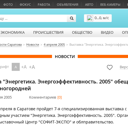
ФОТО
ФОКУС
РАБОТА
ОБЪЯВЛЕНИЯ
АВТО
ВЕБ-КАМЕРЫ
0...0, м/с
Подробнее
ЭКОНОМИКА
ПРОИСШЕСТВИЯ
ОБЩЕСТВО
ВИДЕО
ОП
ости Саратова
Новости
4 апреля 2005
Выставка "Энергетика. Энергоэффект
НОВОСТИ
+A
+A
шрифт
A
Верс
 "Энергетика. Энергоэффективность. 2005" обе
иногородней
ля 2005
Комментариев
[0]
 апреля в Саратове пройдет 7-я специализированная выставка с
ным участием "Энергетика. Энергоэффективность. 2005". Орг
ыставочный Центр "СОФИТ-ЭКСПО" и облправительство.