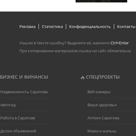
Реклама
Статистика
Конфиденциальность
Контакты
Нашли в тексте ошибку? Выделите её, нажмите
Ctrl+Enter
При копировании материалов ссылка на сайт обязательна
БИЗНЕС И ФИНАНСЫ
СПЕЦПРОЕКТЫ
Недвижимость Саратова
Веб-камеры
Автогид
Ваше здоровье
Работа в Саратове
Аптеки Саратова
Доски объявлений
Мама и малыш