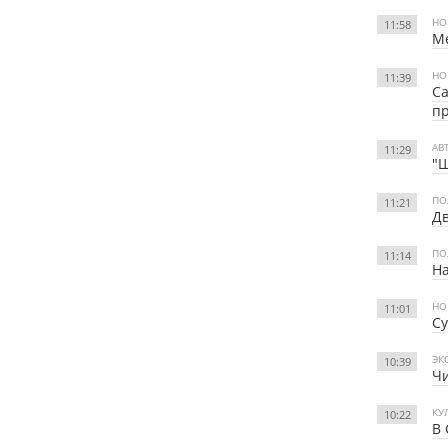
НО
11:58
Ме
НО
11:39
Са
п
АВ
11:29
"Ш
ПО
11:21
Дв
ПО
11:14
На
НО
11:01
Су
ЭК
10:39
Чи
КУ
10:22
В 