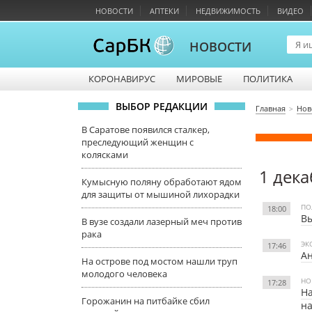
НОВОСТИ
АПТЕКИ
НЕДВИЖИМОСТЬ
ВИДЕО
НОВОСТИ
КОРОНАВИРУС
МИРОВЫЕ
ПОЛИТИКА
ВЫБОР РЕДАКЦИИ
Главная
Нов
В Саратове появился сталкер,
преследующий женщин с
колясками
1 дека
Кумысную поляну обработают ядом
для защиты от мышиной лихорадки
ПО
18:00
В
В вузе создали лазерный меч против
рака
ЭК
17:46
Ан
На острове под мостом нашли труп
молодого человека
НО
17:28
На
Горожанин на питбайке сбил
на