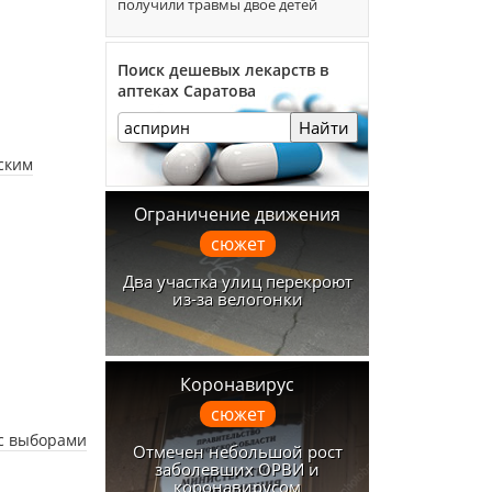
получили травмы двое детей
Поиск дешевых лекарств в
аптеках Саратова
Найти
ским
Ограничение движения
сюжет
Два участка улиц перекроют
из-за велогонки
Коронавирус
сюжет
 с выборами
Отмечен небольшой рост
заболевших ОРВИ и
коронавирусом