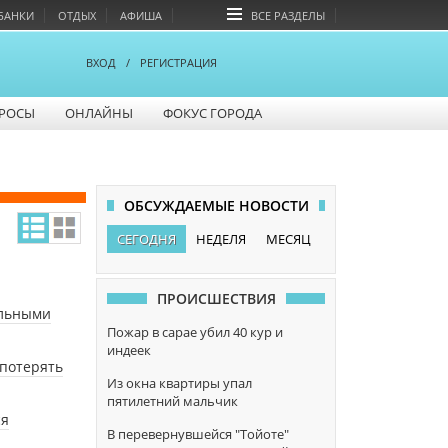
БАНКИ
ОТДЫХ
АФИША
ВСЕ РАЗДЕЛЫ
ВХОД
/
РЕГИСТРАЦИЯ
РОСЫ
ОНЛАЙНЫ
ФОКУС ГОРОДА
ОБСУЖДАЕМЫЕ НОВОСТИ
СЕГОДНЯ
НЕДЕЛЯ
МЕСЯЦ
ПРОИСШЕСТВИЯ
ельными
Пожар в сарае убил 40 кур и
индеек
 потерять
Из окна квартиры упал
пятилетний мальчик
ся
В перевернувшейся "Тойоте"