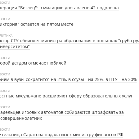
ВОСТИ
ерация "Беглец": в милицию доставлено 42 подростка
ВОСТИ
иктория" остается на пятом месте
ЛИТИКА
ктор СГУ обвиняет министра образования в попытках "грубо ру
иверситетом"
ВОСТИ
орой детдом отмечает юбилей
ВОСТИ
ием в вузы сократится на 21%, в ссузы - на 25%, в ПТУ - на 30%
ВОСТИ
стные мусульмане расширяют сферу образовательных услуг
ВОСТИ
адельцев игровых автоматов собираются штрафовать за
есовершеннолетних
ВОСТИ
тельница Саратова подала иск к министру финансов РФ