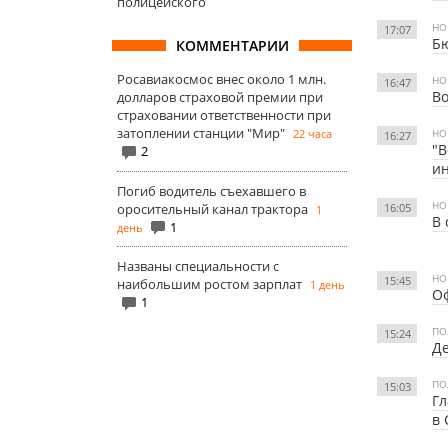
полицейского
НО
17:07
Бю
КОММЕНТАРИИ
Росавиакосмос внес около 1 млн.
НО
16:47
Во
долларов страховой премии при
страховании ответственности при
затоплении станции "Мир"
22 часа
НО
16:27
"В
2
и
Погиб водитель съехавшего в
НО
оросительный канал трактора
16:05
1
В 
1
день
Названы специальности с
НО
15:45
наибольшим ростом зарплат
1 день
Оф
1
ПО
15:24
Де
ПО
15:03
Гл
в 