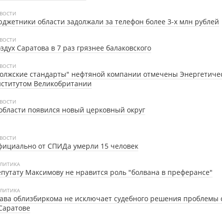
ВОСТИ
джетники области задолжали за телефон более 3-х млн рублей
ВОСТИ
здух Саратова в 7 раз грязнее балаковского
ВОСТИ
олжские стандарты" нефтяной компании отмечены Энергетиче
нститутом Великобритании
ВОСТИ
области появился новый церковный округ
ВОСТИ
ициально от СПИДа умерли 15 человек
ЛИТИКА
путату Максимову не нравится роль "болвана в преферансе"
ЛИТИКА
ава облизбиркома не исключает судебного решения проблемы
Саратове