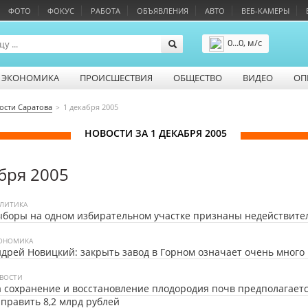
ФОТО
ФОКУС
РАБОТА
ОБЪЯВЛЕНИЯ
АВТО
ВЕБ-КАМЕРЫ
0...0, м/с
Подробнее
ЭКОНОМИКА
ПРОИСШЕСТВИЯ
ОБЩЕСТВО
ВИДЕО
ОП
ости Саратова
1 декабря 2005
НОВОСТИ ЗА 1 ДЕКАБРЯ 2005
бря 2005
ЛИТИКА
ыборы на одном избирательном участке признаны недействит
ОНОМИКА
дрей Новицкий: закрыть завод в Горном означает очень много
ВОСТИ
 сохранение и восстановление плодородия почв предполагает
править 8,2 млрд рублей