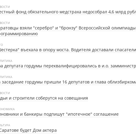
ВОСТИ
стный фонд обязательного медстраха недособрал 4,6 млрд руб
ВОСТИ
ратовцы взяли "серебро" и "бронзу" Всероссийской олимпиады
рограммированию
ТО
естерка" въехала в опору моста. Водителя доставали спасател
ЛИТИКА
а депутата гордумы переквалифицировались в и.о. замминист
ЛИТИКА
 заседание гордумы пришли 16 депутатов и глава облизбирком
ВОСТИ
дьи и строители соберутся на совещания
ОНОМИКА
новники и банкиры подпишут "ипотечное" соглашение
ЛЬТУРА
Саратове будет Дом актера