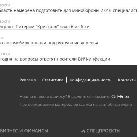
ВОСТИ
ласть намерена подготовить для минобороны 2 016 специалис
ВОСТИ
играх с Питером "Кристалл" взял 6 из 6-ти
ТО
а автомобиля попали под рухнувшие деревья
ВОСТИ
годня на вопросы ответят носители ВИЧ-инфекции
Реклама
Статистика
Конфиденциальность
Контакты
Нашли в тексте ошибку? Выделите её, нажмите
Ctrl+Enter
При копировании материалов ссылка на сайт обязательна
БИЗНЕС И ФИНАНСЫ
СПЕЦПРОЕКТЫ