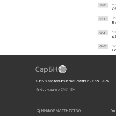
НО
10:01
Об
НО
09:39
В 
АВ
09:21
Дв
НО
09:00
Се
© ИА "СаратовБизнесКонсалтинг", 1999 - 2026
Информация о СМИ
18+
ИНФОРМАГЕНТСТВО