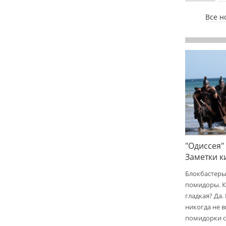
Все н
"Одиссея"
Заметки 
Блокбастеры
помидоры. К
гладкая? Да.
никогда не 
помидорки с 