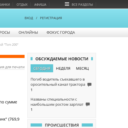
БАНКИ
ОТДЫХ
АФИША
ВСЕ РАЗДЕЛЫ
ВХОД
/
РЕГИСТРАЦИЯ
РОСЫ
ОНЛАЙНЫ
ФОКУС ГОРОДА
й "Топ-200"
ОБСУЖДАЕМЫЕ НОВОСТИ
ия для печати
СЕГОДНЯ
НЕДЕЛЯ
МЕСЯЦ
Погиб водитель съехавшего в
оросительный канал трактора
1
Названы специальности с
по сумме
наибольшим ростом зарплат
1
нк" (769,9
ПРОИСШЕСТВИЯ