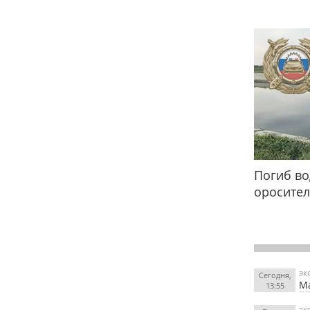
Погиб во
оросител
ЭК
Сегодня,
Ма
13:55