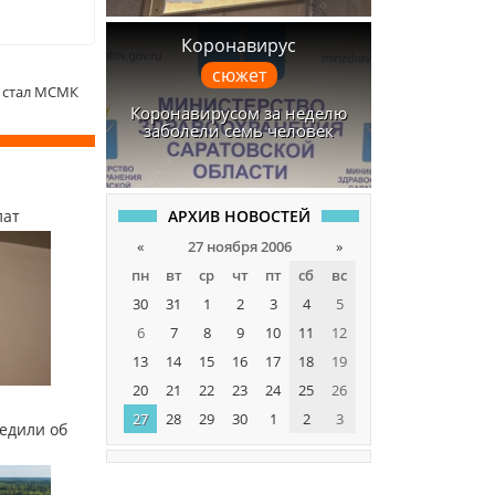
Коронавирус
сюжет
и стал МСМК
Коронавирусом за неделю
заболели семь человек
АРХИВ НОВОСТЕЙ
лат
«
27 ноября 2006
»
пн
вт
ср
чт
пт
сб
вс
30
31
1
2
3
4
5
6
7
8
9
10
11
12
13
14
15
16
17
18
19
20
21
22
23
24
25
26
27
28
29
30
1
2
3
едили об