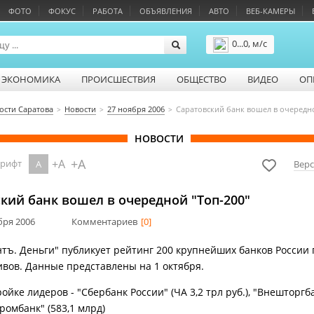
ФОТО
ФОКУС
РАБОТА
ОБЪЯВЛЕНИЯ
АВТО
ВЕБ-КАМЕРЫ
0...0, м/с
Подробнее
ЭКОНОМИКА
ПРОИСШЕСТВИЯ
ОБЩЕСТВО
ВИДЕО
ОП
ости Саратова
Новости
27 ноября 2006
Саратовский банк вошел в очередно
НОВОСТИ
+A
+A
шрифт
A
Верс
кий банк вошел в очередной "Топ-200"
ября 2006
Комментариев
[0]
тъ. Деньги" публикует рейтинг 200 крупнейших банков России 
ивов. Данные представлены на 1 октября.
ойке лидеров - "Cбербанк России" (ЧА 3,2 трл руб.), "Внешторгба
ромбанк" (583,1 млрд)