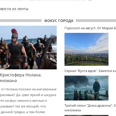
овости из ленты
ФОКУС ГОРОДА
Гороскоп на август. От Марии 
Сериал "Бухта вдов". Заметки 
 Кристофера Нолана.
киномана
 от Нолана похожи на магазинные
расивые? Да. Цвет яркий и шкурка
 Но на вкус немного ватные и
Третий сезон "Дома дракона". 
вызывают тех же эмоций, что
киномана
дачной грядки, а тем более