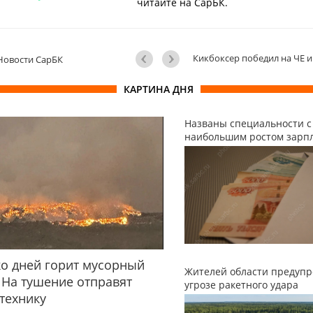
читайте на СарБК.
Кикбоксер победил на ЧЕ 
Новости СарБК
КАРТИНА ДНЯ
Названы специальности с
наибольшим ростом зарп
о дней горит мусорный
Жителей области предупр
 На тушение отправят
угрозе ракетного удара
технику