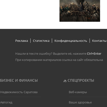
Реклама
Статистика
Конфиденциальность
Контакты
Нашли в тексте ошибку? Выделите её, нажмите
Ctrl+Enter
При копировании материалов ссылка на сайт обязательна
БИЗНЕС И ФИНАНСЫ
СПЕЦПРОЕКТЫ
Недвижимость Саратова
Веб-камеры
Автогид
Ваше здоровье