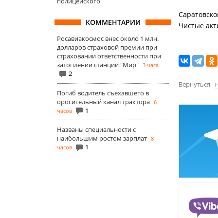
полицейского
Cаратовско
КОММЕНТАРИИ
Чистые акти
Росавиакосмос внес около 1 млн.
долларов страховой премии при
страховании ответственности при
затоплении станции "Мир"
3 часа
2
Вернуться
Погиб водитель съехавшего в
оросительный канал трактора
6
1
часов
Названы специальности с
наибольшим ростом зарплат
8
1
часов