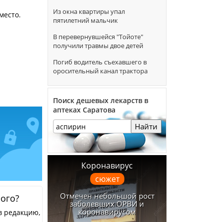
Из окна квартиры упал
место.
пятилетний мальчик
В перевернувшейся "Тойоте"
получили травмы двое детей
Погиб водитель съехавшего в
оросительный канал трактора
Поиск дешевых лекарств в
аптеках Саратова
Найти
Коронавирус
сюжет
Отмечен небольшой рост
ного?
заболевших ОРВИ и
коронавирусом
в редакцию,