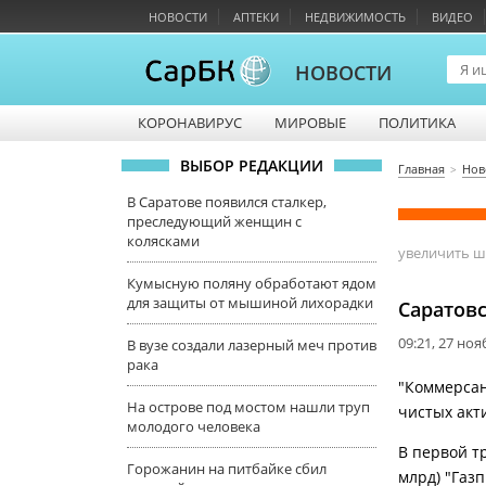
НОВОСТИ
АПТЕКИ
НЕДВИЖИМОСТЬ
ВИДЕО
НОВОСТИ
КОРОНАВИРУС
МИРОВЫЕ
ПОЛИТИКА
ВЫБОР РЕДАКЦИИ
Главная
Нов
В Саратове появился сталкер,
преследующий женщин с
колясками
увеличить 
Кумысную поляну обработают ядом
для защиты от мышиной лихорадки
Саратовс
09:21, 27 но
В вузе создали лазерный меч против
рака
"Коммерсан
На острове под мостом нашли труп
чистых акт
молодого человека
В первой тр
Горожанин на питбайке сбил
млрд) "Газп