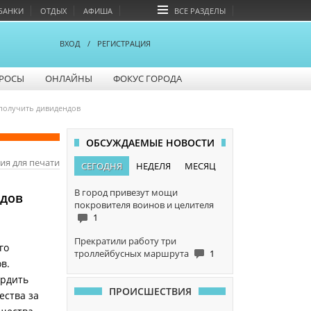
БАНКИ
ОТДЫХ
АФИША
ВСЕ РАЗДЕЛЫ
ВХОД
/
РЕГИСТРАЦИЯ
РОСЫ
ОНЛАЙНЫ
ФОКУС ГОРОДА
получить дивидендов
ОБСУЖДАЕМЫЕ НОВОСТИ
ия для печати
СЕГОДНЯ
НЕДЕЛЯ
МЕСЯЦ
В город привезут мощи
ндов
покровителя воинов и целителя
1
Прекратили работу три
го
троллейбусных маршрута
1
в.
ердить
ПРОИСШЕСТВИЯ
ества за