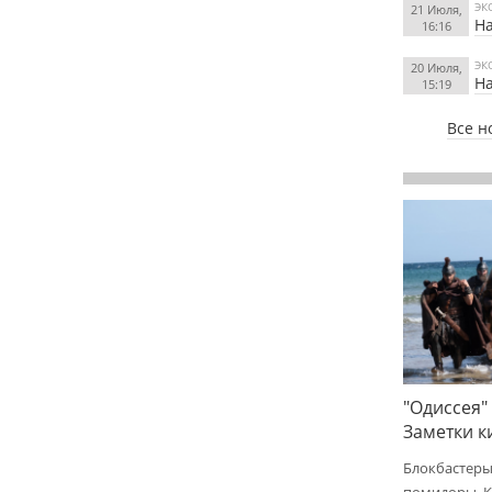
ЭК
21 Июля,
На
16:16
ЭК
20 Июля,
На
15:19
Все н
"Одиссея"
Заметки 
Блокбастеры