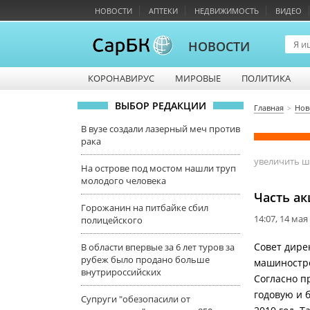
НОВОСТИ
АПТЕКИ
НЕДВИЖИМОСТЬ
ВИДЕО
НОВОСТИ
КОРОНАВИРУС
МИРОВЫЕ
ПОЛИТИКА
ВЫБОР РЕДАКЦИИ
Главная
Нов
В вузе создали лазерный меч против
рака
увеличить 
На острове под мостом нашли труп
молодого человека
Часть а
Горожанин на питбайке сбил
14:07, 14 мая
полицейского
Совет дире
В области впервые за 6 лет туров за
рубеж было продано больше
машиностро
внутрироссийских
Согласно п
годовую и 
Супруги "обезопасили от