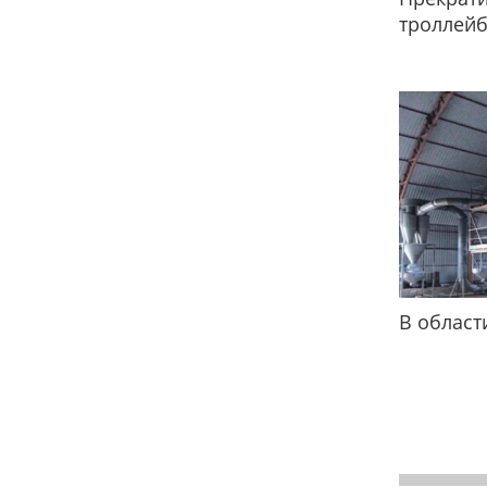
троллей
В област