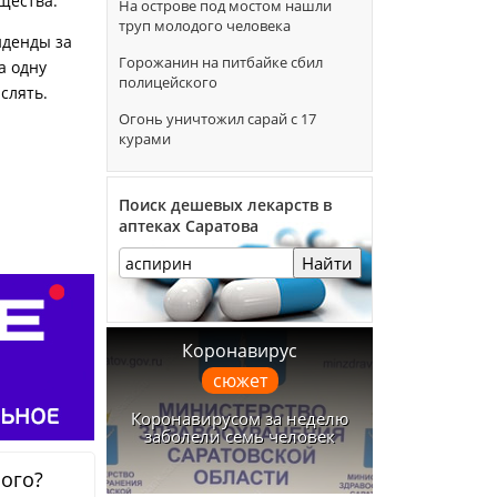
щества.
На острове под мостом нашли
труп молодого человека
иденды за
Горожанин на питбайке сбил
а одну
полицейского
слять.
Огонь уничтожил сарай с 17
курами
Поиск дешевых лекарств в
аптеках Саратова
Найти
Коронавирус
сюжет
Коронавирусом за неделю
заболели семь человек
ного?