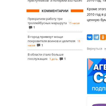
2010 год. 
преступников" и потеряли 850 тысяч
Кроме этог
КОММЕНТАРИИ
2010 год в 
Прекратили работу три
ценную бум
троллейбусных маршрута
15 часов
1
В город привезут мощи
покровителя воинов и целителя
18
1
часов
Вернуться
В области стало больше
госслужащих
1
1 день