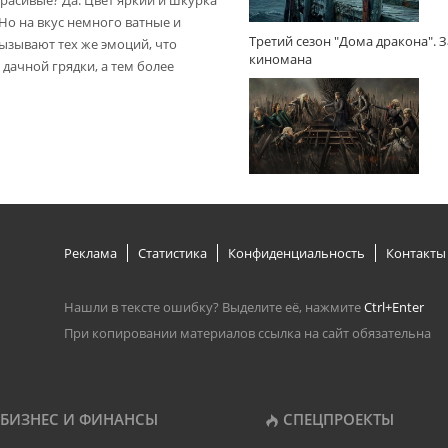
расивые? Да. Цвет яркий и шкурка
 Но на вкус немного ватные и
Третий сезон "Дома дракона". 
вызывают тех же эмоций, что
киномана
дачной грядки, а тем более
Реклама
Статистика
Конфиденциальность
Контакты
Нашли в тексте ошибку? Выделите её, нажмите
Ctrl+Enter
При копировании материалов ссылка на сайт обязательна
БИЗНЕС И ФИНАНСЫ
СПЕЦПРОЕКТЫ