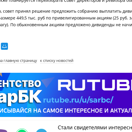
Также планируется переизбрать Совет директоров и ревизора об
о, совет принял решение предложить собранию выплатить див
размере 449,5 тыс. руб по привелигированным акциям (25 руб. з
агу). По обыкновенным акциям предложено дивиденды не начи
на главную страницу
к списку новостей
Стали свидетелями интерес