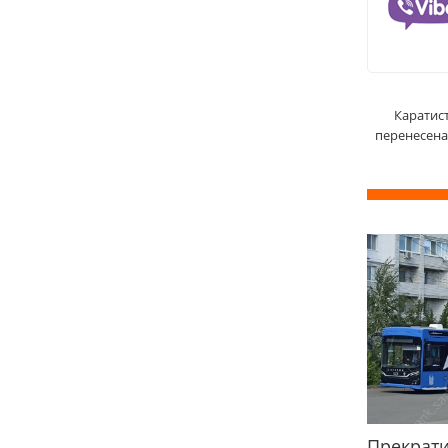
Каратис
перенесена
Прекрати