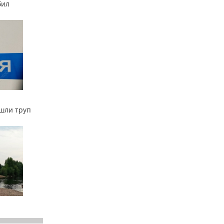
бил
ашли труп