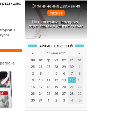
в редакцию,
Ограничение движения
сюжет
На полмесяца перекроют
перекрёсток в центре города
 лауреаты
курса
АРХИВ НОВОСТЕЙ
«
14 мая 2011
»
пн
вт
ср
чт
пт
сб
вс
 регионе
25
26
27
28
29
30
1
2
3
4
5
6
7
8
9
10
11
12
13
14
15
16
17
18
19
20
21
22
23
24
25
26
27
28
29
30
31
1
2
3
4
5