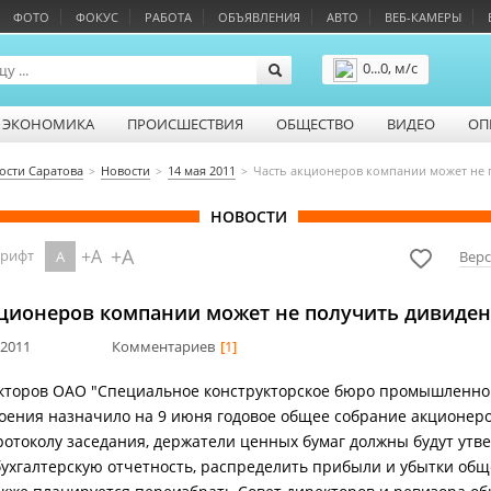
ФОТО
ФОКУС
РАБОТА
ОБЪЯВЛЕНИЯ
АВТО
ВЕБ-КАМЕРЫ
0...0, м/с
Подробнее
ЭКОНОМИКА
ПРОИСШЕСТВИЯ
ОБЩЕСТВО
ВИДЕО
ОП
ости Саратова
Новости
14 мая 2011
Часть акционеров компании может не 
НОВОСТИ
+A
+A
шрифт
A
Верс
кционеров компании может не получить дивиде
 2011
Комментариев
[1]
кторов ОАО "Специальное конструкторское бюро промышленно
ения назначило на 9 июня годовое общее собрание акционеро
ротоколу заседания, держатели ценных бумаг должны будут утв
бухгалтерскую отчетность, распределить прибыли и убытки общ