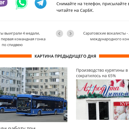
Снимайте на телефон, присылайте 
читайте на СарБК.
ты выиграли 4 медали,
Саратовские вокалисты -
 первая командная гонка
международного кон
по спидвею
КАРТИНА ПРЕДЫДУЩЕГО ДНЯ
Производство курятины в
сократилось на 65%
ли работу три