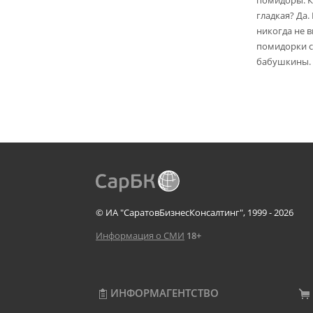
помидоры. К
гладкая? Да.
никогда не 
помидорки с 
бабушкины.
© ИА "СаратовБизнесКонсалтинг", 1999 - 2026
Информация о СМИ
18+
ИНФОРМАГЕНТСТВО