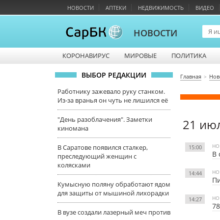
НОВОСТИ
АПТЕКИ
НЕДВИЖИМОСТЬ
ВИДЕО
НОВОСТИ
КОРОНАВИРУС
МИРОВЫЕ
ПОЛИТИКА
ВЫБОР РЕДАКЦИИ
Главная
Нов
Работнику зажевало руку станком.
Из-за вранья он чуть не лишился её
"День разоблачения". Заметки
21 ию
киномана
НО
В Саратове появился сталкер,
15:00
В 
преследующий женщин с
колясками
НО
14:44
Пи
Кумысную поляну обработают ядом
для защиты от мышиной лихорадки
НО
14:27
78
В вузе создали лазерный меч против