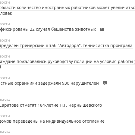
ВОСТИ
области количество иностранных работников может увеличиться
ловек
ВОСТИ
фиксированы 22 случая бешенства животных
1
ВОСТИ
ределен тренерский штаб "Автодора", теннисистка проиграла
ВОСТИ
аждане пожаловались руководству полиции на условия работы 
ВОСТИ
стные охранники задержали 930 нарушителей
1
ЛЬТУРА
Саратове отметят 184-летие Н.Г. Чернышевского
ВОСТИ
домов переведены на индивидуальное отопление
ЛЬТУРА