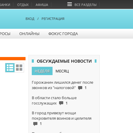
БАНКИ
ОТДЫХ
АФИША
ВСЕ РАЗДЕЛЫ
ВХОД
/
РЕГИСТРАЦИЯ
РОСЫ
ОНЛАЙНЫ
ФОКУС ГОРОДА
ОБСУЖДАЕМЫЕ НОВОСТИ
НЕДЕЛЯ
МЕСЯЦ
Горожанин лишился денег после
звонков из "налоговой"
1
В области стало больше
госслужащих
1
В город привезут мощи
покровителя воинов и целителя
1