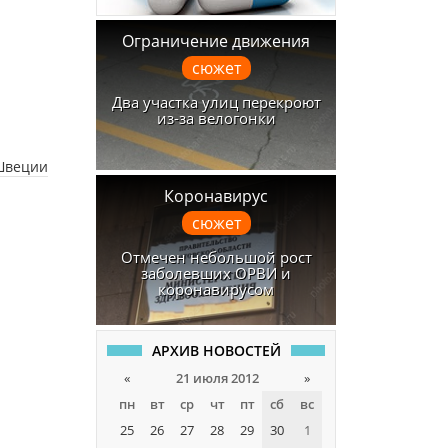
Ограничение движения
сюжет
Два участка улиц перекроют
из-за велогонки
 Швеции
Коронавирус
сюжет
Отмечен небольшой рост
заболевших ОРВИ и
коронавирусом
АРХИВ НОВОСТЕЙ
«
21 июля 2012
»
пн
вт
ср
чт
пт
сб
вс
25
26
27
28
29
30
1