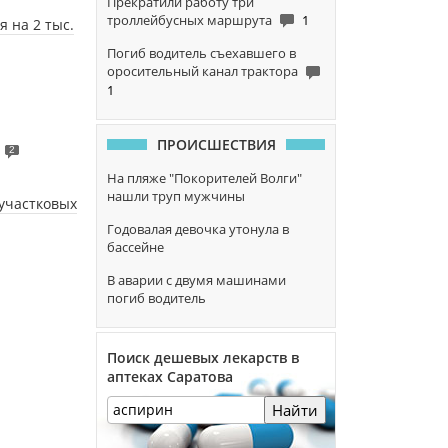
Прекратили работу три
троллейбусных маршрута
1
 на 2 тыс.
Погиб водитель съехавшего в
оросительный канал трактора
1
ПРОИСШЕСТВИЯ
2
На пляже "Покорителей Волги"
нашли труп мужчины
участковых
Годовалая девочка утонула в
бассейне
В аварии с двумя машинами
погиб водитель
Поиск дешевых лекарств в
аптеках Саратова
Найти