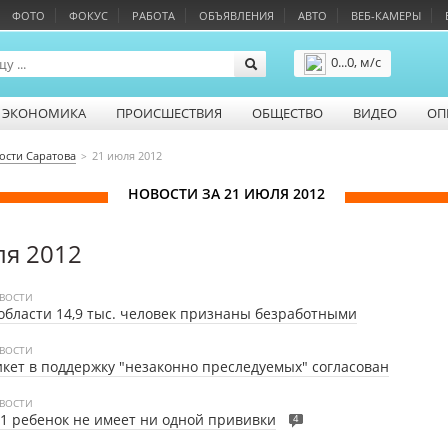
ФОТО
ФОКУС
РАБОТА
ОБЪЯВЛЕНИЯ
АВТО
ВЕБ-КАМЕРЫ
0...0, м/с
Подробнее
ЭКОНОМИКА
ПРОИСШЕСТВИЯ
ОБЩЕСТВО
ВИДЕО
ОП
ости Саратова
21 июля 2012
НОВОСТИ ЗА 21 ИЮЛЯ 2012
ля 2012
ВОСТИ
области 14,9 тыс. человек признаны безработными
ВОСТИ
кет в поддержку "незаконно преследуемых" согласован
ВОСТИ
1 ребенок не имеет ни одной прививки
4