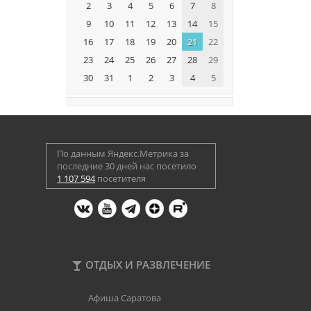
2
3
4
5
6
7
8
9
10
11
12
13
14
15
16
17
18
19
20
21
22
23
24
25
26
27
28
29
30
31
1
2
3
4
5
По данным Яндекс.Метрика за
последние 30 дней нас посетило
1 107 594
посетителя
ОТДЫХ И РАЗВЛЕЧЕНИЕ
Афиша Саратова