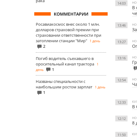
рака
НО
14:03
В 
че
КОММЕНТАРИИ
Росавиакосмос внес около 1 млн.
НО
13:46
За
долларов страховой премии при
страховании ответственности при
затоплении станции "Мир"
1 день
НО
13:27
Оп
2
НО
Погиб водитель съехавшего в
13:16
Гр
оросительный канал трактора
1
1
1
день
НО
12:54
Названы специальности с
Ча
наибольшим ростом зарплат
1 день
1
КУ
12:33
В 
НО
12:12
8 
КУ
11:50