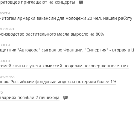
аратовцев приглашают на концерты
1
ВОСТИ
 итогам ярмарки вакансий для молодежи 20 чел. нашли работу
ОНОМИКА
оизводство растительного масла выросло на 80%
ВОСТИ
щитник "Автодора" сыграл во Франции, "Синергия" - вторая в
ВОСТИ
семей сняты с учета комиссий по делам несовершеннолетних
ОНОМИКА
нок. Российские фондовые индексы потеряли более 1%
ТО
авариях погибли 2 пешехода
10