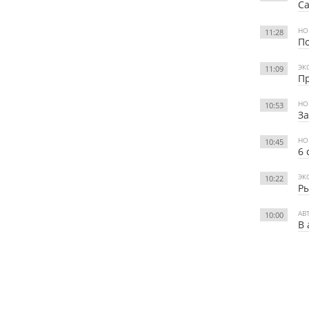
С
НО
11:28
По
ЭК
11:09
Пр
НО
10:53
За
НО
10:45
6 
ЭК
10:22
Ры
АВ
10:00
В 