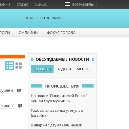
БАНКИ
ОТДЫХ
АФИША
ВСЕ РАЗДЕЛЫ
ВХОД
/
РЕГИСТРАЦИЯ
РОСЫ
ОНЛАЙНЫ
ФОКУС ГОРОДА
ОБСУЖДАЕМЫЕ НОВОСТИ
СЕГОДНЯ
НЕДЕЛЯ
МЕСЯЦ
ПРОИСШЕСТВИЯ
 рублей
1
На пляже "Покорителей Волги"
нашли труп мужчины
тчиков"
4
Годовалая девочка утонула в
бассейне
В аварии с двумя машинами