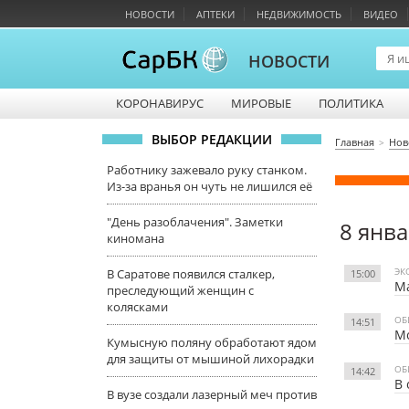
НОВОСТИ
АПТЕКИ
НЕДВИЖИМОСТЬ
ВИДЕО
НОВОСТИ
КОРОНАВИРУС
МИРОВЫЕ
ПОЛИТИКА
ВЫБОР РЕДАКЦИИ
Главная
Нов
Работнику зажевало руку станком.
Из-за вранья он чуть не лишился её
"День разоблачения". Заметки
8 янв
киномана
ЭК
В Саратове появился сталкер,
15:00
Ма
преследующий женщин с
колясками
ОБ
14:51
Мо
Кумысную поляну обработают ядом
для защиты от мышиной лихорадки
ОБ
14:42
В 
В вузе создали лазерный меч против