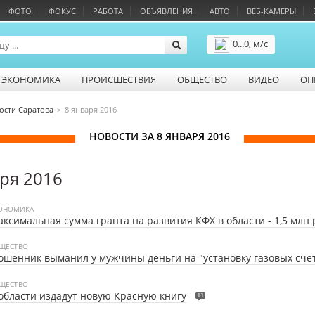
ФОТО
ФОКУС
РАБОТА
ОБЪЯВЛЕНИЯ
АВТО
ВЕБ-КАМЕРЫ
0...0, м/с
Подробнее
ЭКОНОМИКА
ПРОИСШЕСТВИЯ
ОБЩЕСТВО
ВИДЕО
ОП
ости Саратова
8 января 2016
НОВОСТИ ЗА 8 ЯНВАРЯ 2016
аря 2016
ОНОМИКА
ксимальная сумма гранта на развития КФХ в области - 1,5 млн
ЩЕСТВО
шенник выманил у мужчины деньги на "установку газовых сче
ЩЕСТВО
области издадут новую Красную книгу
11