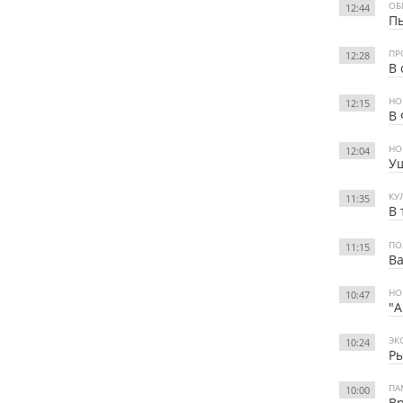
ОБ
12:44
Пь
ПР
12:28
В 
НО
12:15
В 
НО
12:04
Уш
КУ
11:35
В 
ПО
11:15
Ва
НО
10:47
"А
ЭК
10:24
Ры
ПА
10:00
Вр