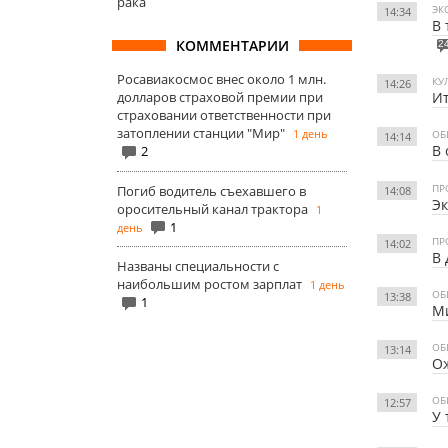
рака
ЭК
14:34
В 
КОММЕНТАРИИ
2
Росавиакосмос внес около 1 млн.
КУ
14:26
долларов страховой премии при
Ит
страховании ответственности при
затоплении станции "Мир"
1 день
ОБ
14:14
В 
2
ПР
Погиб водитель съехавшего в
14:08
Эк
оросительный канал трактора
1
1
день
ПР
14:02
В 
Названы специальности с
наибольшим ростом зарплат
1 день
ОБ
13:38
1
М
ОБ
13:14
Ож
ОБ
12:57
У 