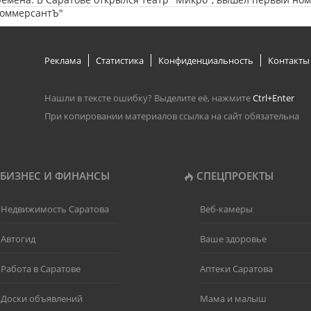
КоммерсантЪ"
Реклама
Статистика
Конфиденциальность
Контакты
Нашли в тексте ошибку? Выделите её, нажмите
Ctrl+Enter
При копировании материалов ссылка на сайт обязательна
БИЗНЕС И ФИНАНСЫ
СПЕЦПРОЕКТЫ
Недвижимость Саратова
Веб-камеры
Автогид
Ваше здоровье
Работа в Саратове
Аптеки Саратова
Доски объявлений
Мама и малыш