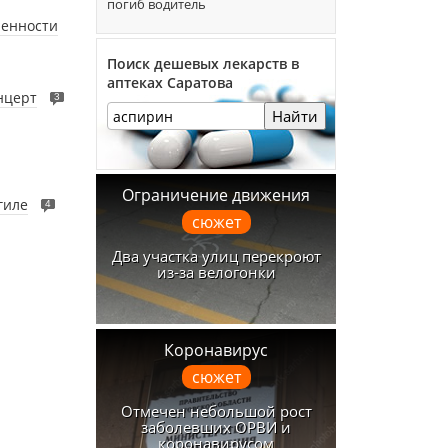
погиб водитель
ленности
Поиск дешевых лекарств в
аптеках Саратова
нцерт
3
Найти
Ограничение движения
гиле
4
сюжет
Два участка улиц перекроют
из-за велогонки
Коронавирус
сюжет
Отмечен небольшой рост
заболевших ОРВИ и
коронавирусом