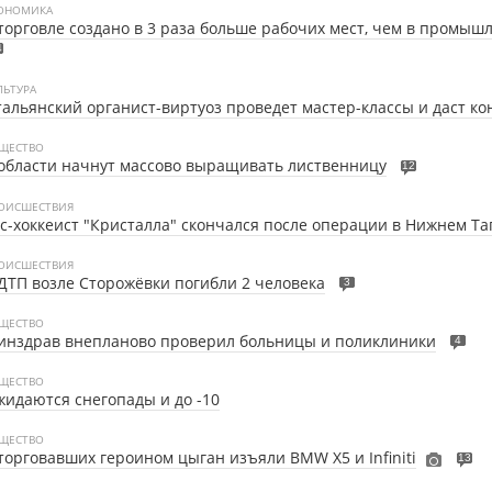
ОНОМИКА
торговле создано в 3 раза больше рабочих мест, чем в промыш
4
ЛЬТУРА
альянский органист-виртуоз проведет мастер-классы и даст ко
ЩЕСТВО
области начнут массово выращивать лиственницу
12
ОИСШЕСТВИЯ
с-хоккеист "Кристалла" скончался после операции в Нижнем Та
ОИСШЕСТВИЯ
ДТП возле Сторожёвки погибли 2 человека
3
ЩЕСТВО
инздрав внепланово проверил больницы и поликлиники
4
ЩЕСТВО
идаются снегопады и до -10
ЩЕСТВО
торговавших героином цыган изъяли BMW X5 и Infiniti
13