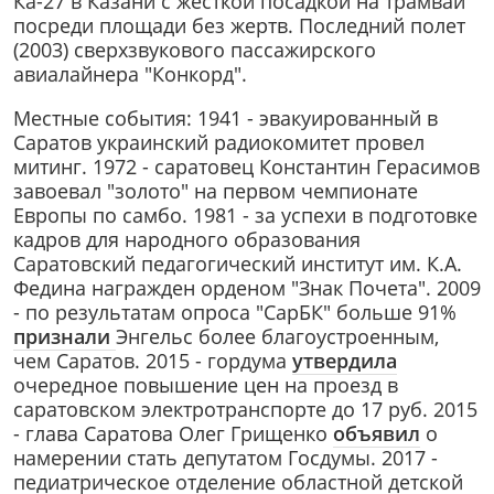
Ка-27 в Казани c жесткой посадкой на трамвай
посреди площади без жертв. Последний полет
(2003) сверхзвукового пассажирского
авиалайнера "Конкорд".
Местные события: 1941 - эвакуированный в
Саратов украинский радиокомитет провел
митинг. 1972 - саратовец Константин Герасимов
завоевал "золото" на первом чемпионате
Европы по самбо. 1981 - за успехи в подготовке
кадров для народного образования
Саратовский педагогический институт им. К.А.
Федина награжден орденом "Знак Почета". 2009
- по результатам опроса "СарБК" больше 91%
признали
Энгельс более благоустроенным,
чем Саратов. 2015 - гордума
утвердила
очередное повышение цен на проезд в
саратовском электротранспорте до 17 руб. 2015
- глава Саратова Олег Грищенко
объявил
о
намерении стать депутатом Госдумы. 2017 -
педиатрическое отделение областной детской