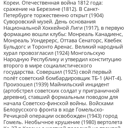
Кореи. Отечественная война 1812 года:
сражение на Березине (1812). В Санкт-
Петербурге торжественно открыт (1904)
Суворовский музей. День основания
Национальной Хоккейной Лиги (1917), в первую
формацию вошли клубы: Монреаль Канадиенс,
Монреаль Уондерерс, Оттава Сенаторс, Квебек
Бульдогс и Торонто Аренас. Великий народный
хурал провозгласил (1924) Монгольскую
Народную Республику и утвердил конституцию
второго в мире социалистического
государства. Совершил (1925) свой первый
полёт советский бомбардировщик ТБ-1 (АНТ-4).
Произошел (1939) Майнильский инцидент
(артобстрел советских солдат у приграничной
деревни), ставший формальным поводом для
начала Советско-финской войны. Войсками
Белорусского фронта в ходе Гомельско-
Речицкой операции освобожден (1943) город
Гомель. Необычное крушение (1980) вертолета