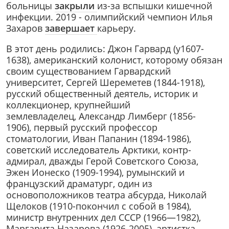
больницы
закрыли
из-за вспышки кишечной
инфекции. 2019 - олимпийский чемпион Илья
Захаров
завершает
карьеру.
В этот день родились: Джон Гарвард (у1607-
1638), американский колонист, которому обязан
своим существованием Гарвардский
университет, Сергей Шереметев (1844-1918),
русский общественный деятель, историк и
коллекционер, крупнейший
землевладелец, Александр Лимберг (1856-
1906), первый русский профессор
стоматологии, Иван Папанин (1894-1986),
советский исследователь Арктики, контр-
адмирал, дважды Герой Советского Союза,
Эжен Ионеско (1909-1994), румынский и
французский драматург, один из
основоположников театра абсурда, Николай
Щелоков (1910-покончил с собой в 1984),
министр внутренних дел СССР (1966—1982),
Маргарита Назарова (1926-2005), артистка