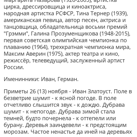
цирка, дрессировщица и киноактриса,
народная артистка РСФСР, Тина Тернер (1939),
американская певица, автор песен, актриса и
танцовщица, обладательница восьми премий
"Грэмми", Галина Прозуменщикова (1948-2015),
первая советская олимпийская чемпионка по
плаванию (1964), трехкратная чемпионка мира,
Максим Аверин (1975), актер театра и кино,
режиссёр, телеведущий, заслуженный артист
России.
Именинники: Иван, Герман.
Приметы 26 (13) ноября - Иван Златоуст. Поле в
безветрие шумит - к ясной погоде. В поле
отчетливо слышится звук - к дождю. Дубрава
шумит - к непогоде. Дубрава зимой стала
темней, будто почернела - к оттепели или
бурану. Деревья заиндевели - к предстоящим
морозам. Частое ненастье да иней на деревьях