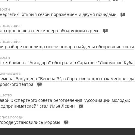
ВОСТИ
нергетик" открыл сезон поражением и двумя победами
1
ОИСШЕСТВИЯ
ло пропавшего пенсионера обнаружили в реке
2
ОИСШЕСТВИЯ
и разборе пепелища после пожара найдены обгоревшие кости
ВОСТИ
скетболисты "Автодора" обыграли в Саратове "Локомотив-Куба
МЯТНЫЕ ДАТЫ
емена. Запущена "Венера-3", в Саратове открыто каменное зд
родского театра
6
ЩЕСТВО
авой Экспертного совета реготделения "Ассоциации молодых
едпринимателей" стал Илья Левин
7
ОГНОЗ ПОГОДЫ
городе установились морозы
7