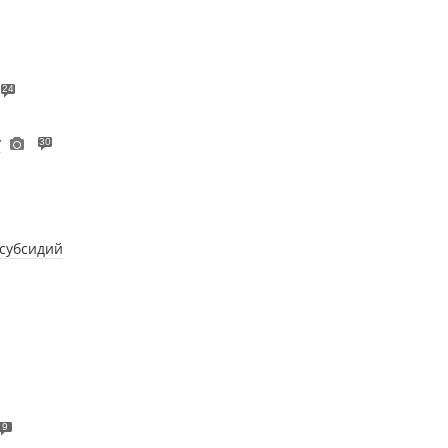
24
у
30
 субсидий
9