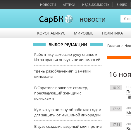
НОВОСТИ
АПТЕКИ
НЕДВИЖИМОСТЬ
ВИДЕО
НОВОСТИ
КОРОНАВИРУС
МИРОВЫЕ
ПОЛИТИКА
ВЫБОР РЕДАКЦИИ
Главная
Нов
Работнику зажевало руку станком.
Из-за вранья он чуть не лишился её
"День разоблачения". Заметки
16 но
киномана
ОБ
В Саратове появился сталкер,
18:00
По
преследующий женщин с
1
колясками
АВ
17:48
Кумысную поляну обработают ядом
Ми
для защиты от мышиной лихорадки
АВ
17:31
В вузе создали лазерный меч против
Во