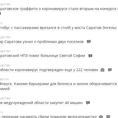
ЩЕСТВО
ратовское граффити о коронавирусе стало вторым на конкурсе
ТО
тобус с пассажирами врезался в столб у моста Саратов-Энгельс
ЩЕСТВО
р Саратова узнал о проблемах двух поселков
11
ЩЕСТВО
ратовский НПЗ помог больнице Святой Софии
3
ЩЕСТВО
области коронавирус подтвержден еще у 222 человек
25
ВОСТИ
Фокусе. Какими барьерами для бизнеса и жизни оборачивается 
рмией
ЩЕСТВО
я медучреждений области закупят 40 машин
6
ТО
 переходе насмерть сбили пожилую велосипедистку
39