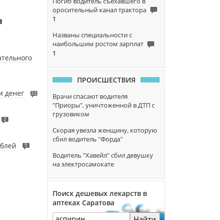
Погиб водитель съехавшего в
оросительный канал трактора
1
Названы специальности с
наибольшим ростом зарплат
1
ательного
ПРОИСШЕСТВИЯ
и денег
33
Врачи спасают водителя
"Приоры", уничтоженной в ДТП с
грузовиком
2
Скорая увезла женщину, которую
сбил водитель "Форда"
ублей
5
Водитель "Хавейл" сбил девушку
на электросамокате
Поиск дешевых лекарств в
аптеках Саратова
Найти