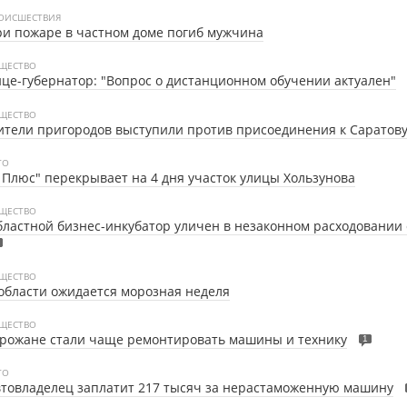
ОИСШЕСТВИЯ
и пожаре в частном доме погиб мужчина
ЩЕСТВО
це-губернатор: "Вопрос о дистанционном обучении актуален"
ЩЕСТВО
тели пригородов выступили против присоединения к Саратов
ТО
 Плюс" перекрывает на 4 дня участок улицы Хользунова
ЩЕСТВО
ластной бизнес-инкубатор уличен в незаконном расходовании
ЩЕСТВО
области ожидается морозная неделя
ЩЕСТВО
рожане стали чаще ремонтировать машины и технику
1
ТО
товладелец заплатит 217 тысяч за нерастаможенную машину