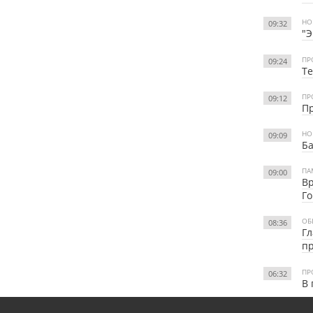
НО
09:32
"Э
ПР
09:24
Те
ПР
09:12
Пр
НО
09:09
Ба
ПА
09:00
Вр
Го
ОБ
08:36
Гл
пр
ПР
06:32
В 