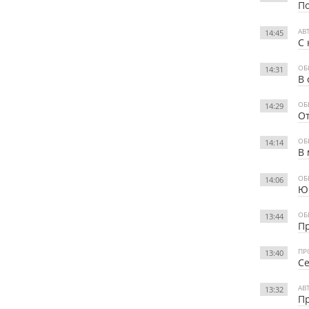
По
АВ
14:45
С 
ОБ
14:31
В 
ОБ
14:29
От
ОБ
14:14
В 
ОБ
14:06
Ю
ОБ
13:44
Пр
ПР
13:40
Се
АВ
13:32
Пр