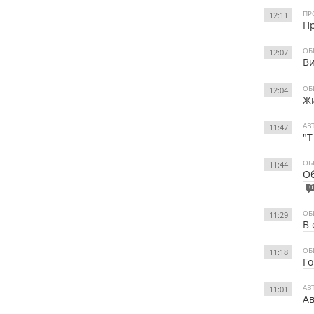
ПР
12:11
Пр
ОБ
12:07
Ви
ОБ
12:04
Жи
АВ
11:47
"Т
ОБ
11:44
Об
6
ОБ
11:29
В 
ОБ
11:18
Го
АВ
11:01
Ав