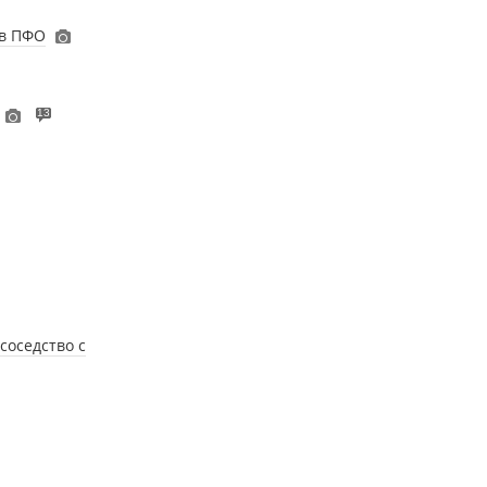
 в ПФО
13
соседство с