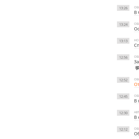
ОБ
13:26
В 
ОБ
13:24
Ос
НО
13:13
Сп
ОБ
12:56
За
2
ОБ
12:52
От
ОБ
12:45
В 
АВ
12:30
В 
ОБ
12:12
Об