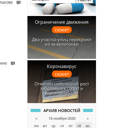
лакове
15
Ограничение движения
сюжет
Два участка улиц перекроют
из-за велогонки
ению
11
Коронавирус
сюжет
Отмечен небольшой рост
заболевших ОРВИ и
коронавирусом
АРХИВ НОВОСТЕЙ
«
16 ноября 2020
»
пн
вт
ср
чт
пт
сб
вс