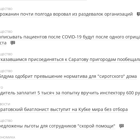
ЩЕСТВО
рожанин почти полгода воровал из раздевалок организаций
6
ЩЕСТВО
писывать пациентов после COVID-19 будут после одного отриц
ста
12
ЩЕСТВО
казавшимся присоединяться к Саратову пригородам пообещал
ЩЕСТВО
лдума одобрит превышение норматива для "сиротского" дома
ТО
дитель заплатит 5 тысяч за попытку вручить инспектору 600 р
ВОСТИ
ратовский биатлонист выступит на Кубке мира без отбора
ЩЕСТВО
едложены льготы для сотрудников "скорой помощи"
20
ОНОМИКА