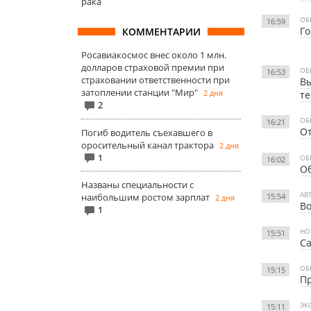
рака
ОБ
16:59
Го
КОММЕНТАРИИ
Росавиакосмос внес около 1 млн.
долларов страховой премии при
ОБ
16:53
страховании ответственности при
Вы
затоплении станции "Мир"
2 дня
те
2
ОБ
16:21
От
Погиб водитель съехавшего в
оросительный канал трактора
2 дня
1
ОБ
16:02
Об
Названы специальности с
АВ
15:54
наибольшим ростом зарплат
2 дня
Во
1
НО
15:51
Са
ОБ
15:15
Пр
ЭК
15:11