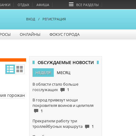
БАНКИ
ОТДЫХ
АФИША
ВСЕ РАЗДЕЛЫ
ВХОД
/
РЕГИСТРАЦИЯ
РОСЫ
ОНЛАЙНЫ
ФОКУС ГОРОДА
ОБСУЖДАЕМЫЕ НОВОСТИ
НЕДЕЛЯ
МЕСЯЦ
В области стало больше
госслужащих
1
ния горожан
В город привезут мощи
покровителя воинов и целителя
1
Прекратили работу три
троллейбусных маршрута
1