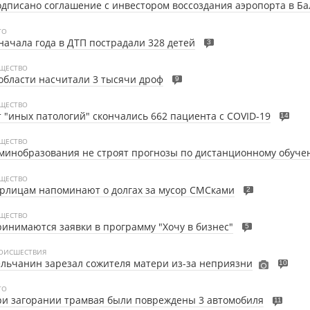
дписано соглашение с инвестором воссоздания аэропорта в Ба
ТО
начала года в ДТП пострадали 328 детей
3
ЩЕСТВО
области насчитали 3 тысячи дроф
9
ЩЕСТВО
 "иных патологий" скончались 662 пациента с COVID-19
14
ЩЕСТВО
минобразования не строят прогнозы по дистанционному обуч
ЩЕСТВО
рлицам напоминают о долгах за мусор СМСками
2
ЩЕСТВО
инимаются заявки в программу "Хочу в бизнес"
5
ОИСШЕСТВИЯ
льчанин зарезал сожителя матери из-за неприязни
10
ТО
и загорании трамвая были повреждены 3 автомобиля
11