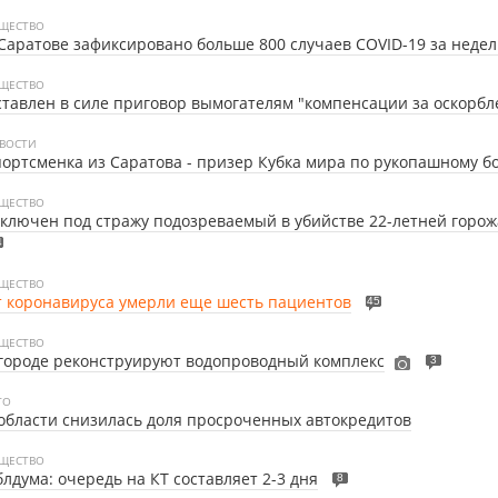
ЩЕСТВО
Саратове зафиксировано больше 800 случаев COVID-19 за неде
ЩЕСТВО
тавлен в силе приговор вымогателям "компенсации за оскорбл
ВОСТИ
ортсменка из Саратова - призер Кубка мира по рукопашному б
ЩЕСТВО
ключен под стражу подозреваемый в убийстве 22-летней горо
4
ЩЕСТВО
 коронавируса умерли еще шесть пациентов
45
ЩЕСТВО
городе реконструируют водопроводный комплекс
3
ТО
области снизилась доля просроченных автокредитов
ЩЕСТВО
лдума: очередь на КТ составляет 2-3 дня
8