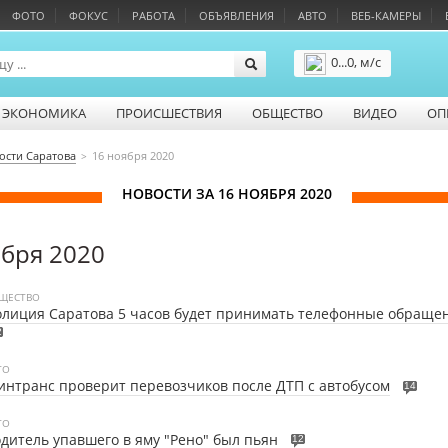
ФОТО
ФОКУС
РАБОТА
ОБЪЯВЛЕНИЯ
АВТО
ВЕБ-КАМЕРЫ
0...0, м/с
Подробнее
ЭКОНОМИКА
ПРОИСШЕСТВИЯ
ОБЩЕСТВО
ВИДЕО
ОП
ости Саратова
16 ноября 2020
НОВОСТИ ЗА 16 НОЯБРЯ 2020
ября 2020
ЩЕСТВО
лиция Саратова 5 часов будет принимать телефонные обраще
2
ТО
нтранс проверит перевозчиков после ДТП с автобусом
14
ТО
дитель упавшего в яму "Рено" был пьян
12