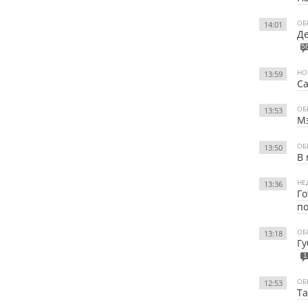
ОБ
14:01
Де
5
НО
13:59
Са
ОБ
13:53
Мэ
ОБ
13:50
В 
НЕ
13:36
Го
п
ОБ
13:18
Гу
1
ОБ
12:53
Та