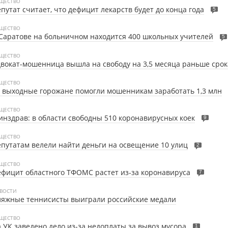
ЩЕСТВО
путат считает, что дефицит лекарств будет до конца года
5
ЩЕСТВО
Саратове на больничном находится 400 школьных учителей
5
ЩЕСТВО
вокат-мошенница вышла на свободу на 3,5 месяца раньше срок
ЩЕСТВО
 выходные горожане помогли мошенникам заработать 1,3 млн
ЩЕСТВО
нздрав: в области свободны 510 коронавирусных коек
9
ЩЕСТВО
путатам велели найти деньги на освещение 10 улиц
2
ЩЕСТВО
фицит областного ТФОМС растет из-за коронавируса
7
ВОСТИ
ляжные теннисисты выиграли российские медали
ЩЕСТВО
 УК заведено дело из-за недоплаты за вывоз мусора
1