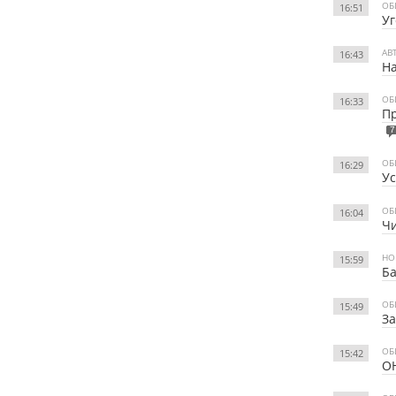
ОБ
16:51
Уг
АВ
16:43
Н
ОБ
16:33
Пр
7
ОБ
16:29
У
ОБ
16:04
Чи
НО
15:59
Ба
ОБ
15:49
За
ОБ
15:42
ОН