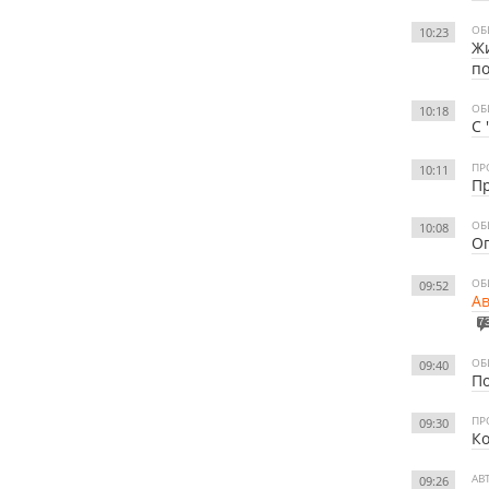
ОБ
10:23
Жи
п
ОБ
10:18
С 
ПР
10:11
Пр
ОБ
10:08
Оп
ОБ
09:52
Ав
7
ОБ
09:40
По
ПР
09:30
Ко
АВ
09:26