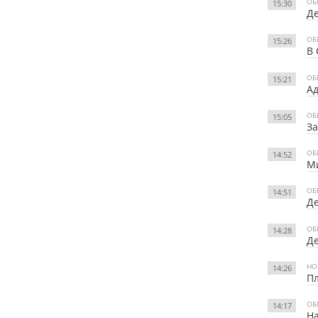
ОБ
15:30
Де
ОБ
15:26
В 
ОБ
15:21
Ад
ОБ
15:05
За
ОБ
14:52
Ми
ОБ
14:51
Де
ОБ
14:28
Де
НО
14:26
П
ОБ
14:17
На