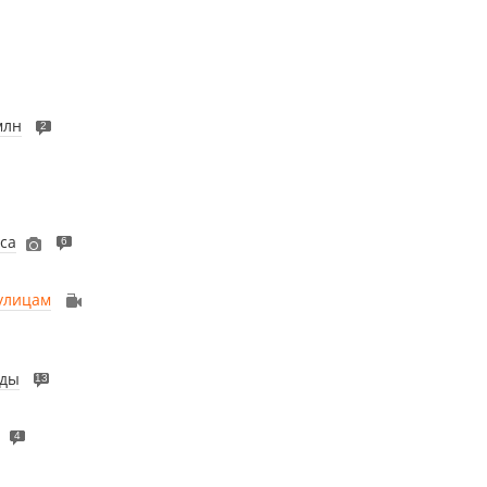
млн
2
са
6
улицам
оды
13
4