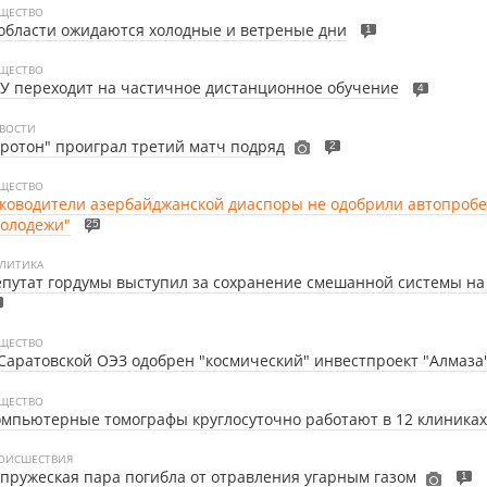
ЩЕСТВО
области ожидаются холодные и ветреные дни
1
ЩЕСТВО
У переходит на частичное дистанционное обучение
4
ВОСТИ
ротон" проиграл третий матч подряд
2
ЩЕСТВО
ководители азербайджанской диаспоры не одобрили автопробе
молодежи"
25
ЛИТИКА
путат гордумы выступил за сохранение смешанной системы на
ЩЕСТВО
Саратовской ОЭЗ одобрен "космический" инвестпроект "Алмаза
ЩЕСТВО
мпьютерные томографы круглосуточно работают в 12 клиниках
ОИСШЕСТВИЯ
пружеская пара погибла от отравления угарным газом
1