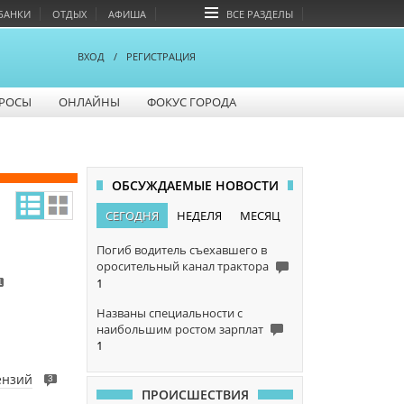
БАНКИ
ОТДЫХ
АФИША
ВСЕ РАЗДЕЛЫ
ВХОД
/
РЕГИСТРАЦИЯ
РОСЫ
ОНЛАЙНЫ
ФОКУС ГОРОДА
ОБСУЖДАЕМЫЕ НОВОСТИ
СЕГОДНЯ
НЕДЕЛЯ
МЕСЯЦ
Погиб водитель съехавшего в
оросительный канал трактора
1
1
Названы специальности с
наибольшим ростом зарплат
1
ензий
3
ПРОИСШЕСТВИЯ