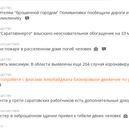
ЩЕСТВО
телям "брошенной городом" Поливановки пообещали дороги и
оликлинику
9
ЩЕСТВО
"Саратовэнерго" взыскано неосновательное обогащение на 33 
ОИСШЕСТВИЯ
и пожаре в расселенном доме погиб человек
1
ЩЕСТВО
ять максимум. В области выявлены еще 204 случая коронавиру
ЩЕСТВО
топробеги с флагами Азербайджана блокировали движение по 
3
ЩЕСТВО
чти у трети саратовских работников есть дополнительные дох
ОИСШЕСТВИЯ
стер в заброшенном здании привел к гибели двоих человек
ТО