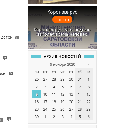
Коронавирус
сюжет
Коронавирусом за неделю
заболели семь человек
 детей
АРХИВ НОВОСТЕЙ
9
«
9 ноября 2020
»
пн
вт
ср
чт
пт
сб
вс
оке
5
26
27
28
29
30
31
1
2
3
4
5
6
7
8
9
10
11
12
13
14
15
16
17
18
19
20
21
22
23
24
25
26
27
28
29
30
1
2
3
4
5
6
1