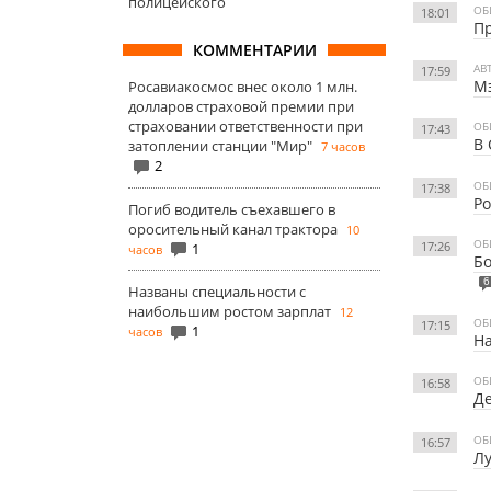
полицейского
ОБ
18:01
Пр
КОММЕНТАРИИ
АВ
17:59
Мэ
Росавиакосмос внес около 1 млн.
долларов страховой премии при
страховании ответственности при
ОБ
17:43
В 
затоплении станции "Мир"
7 часов
2
ОБ
17:38
Ро
Погиб водитель съехавшего в
оросительный канал трактора
10
ОБ
17:26
1
часов
Бо
6
Названы специальности с
наибольшим ростом зарплат
12
ОБ
17:15
1
часов
Н
ОБ
16:58
Де
ОБ
16:57
Лу