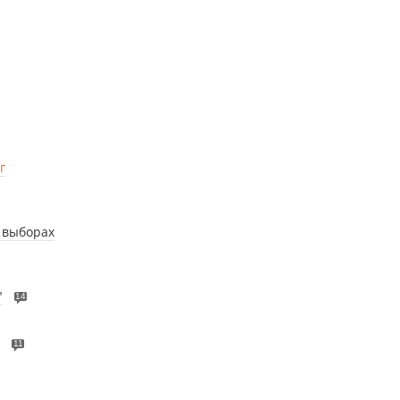
г
 выборах
"
14
11