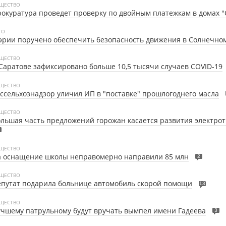
ЩЕСТВО
окуратура проведет проверку по двойным платежкам в домах 
ТО
рии поручено обеспечить безопасность движения в Солнечно
ЩЕСТВО
Саратове зафиксировано больше 10,5 тысячи случаев COVID-19
ЩЕСТВО
ссельхознадзор уличил ИП в "поставке" прошлогоднего масла
ЩЕСТВО
льшая часть предложений горожан касается развития электро
ЩЕСТВО
а оснащение школы неправомерно направили 85 млн
2
ЩЕСТВО
путат подарила больнице автомобиль скорой помощи
13
ЩЕСТВО
чшему патрульному будут вручать вымпел имени Гадеева
3