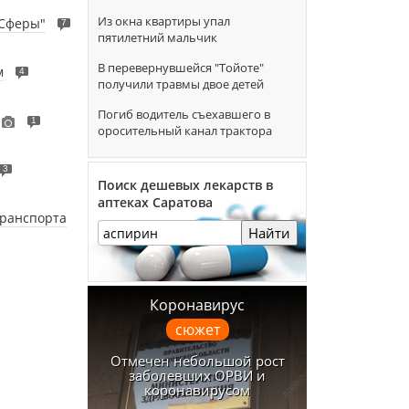
Из окна квартиры упал
"Сферы"
7
пятилетний мальчик
В перевернувшейся "Тойоте"
м
4
получили травмы двое детей
Погиб водитель съехавшего в
1
оросительный канал трактора
3
Поиск дешевых лекарств в
аптеках Саратова
транспорта
Найти
Коронавирус
сюжет
Отмечен небольшой рост
заболевших ОРВИ и
коронавирусом