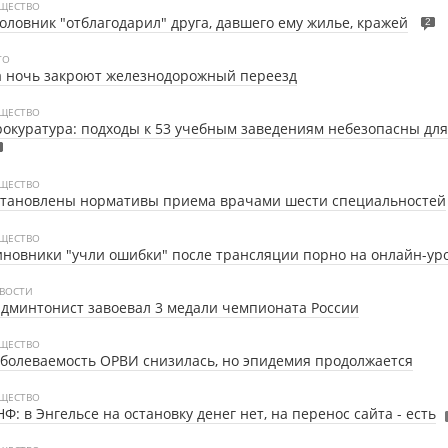
ЩЕСТВО
оловник "отблагодарил" друга, давшего ему жилье, кражей
2
ТО
а ночь закроют железнодорожный переезд
ЩЕСТВО
окуратура: подходы к 53 учебным заведениям небезопасны для
ЩЕСТВО
становлены нормативы приема врачами шести специальностей
ЩЕСТВО
новники "учли ошибки" после трансляции порно на онлайн-ур
ВОСТИ
дминтонист завоевал 3 медали чемпионата России
ЩЕСТВО
болеваемость ОРВИ снизилась, но эпидемия продолжается
ЩЕСТВО
Ф: в Энгельсе на остановку денег нет, на перенос сайта - есть