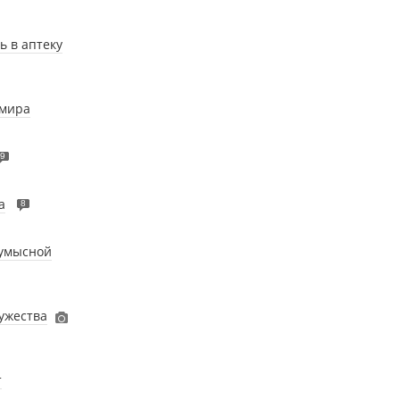
ь в аптеку
 мира
9
а
8
Кумысной
ужества
т