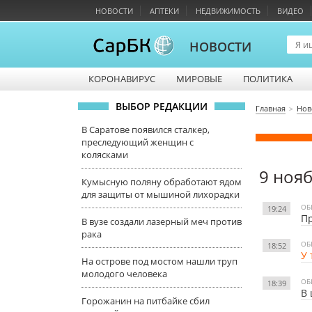
НОВОСТИ
АПТЕКИ
НЕДВИЖИМОСТЬ
ВИДЕО
НОВОСТИ
КОРОНАВИРУС
МИРОВЫЕ
ПОЛИТИКА
ВЫБОР РЕДАКЦИИ
Главная
Нов
В Саратове появился сталкер,
преследующий женщин с
колясками
9 ноя
Кумысную поляну обработают ядом
для защиты от мышиной лихорадки
ОБ
19:24
Пр
В вузе создали лазерный меч против
рака
ОБ
18:52
У 
На острове под мостом нашли труп
молодого человека
ОБ
18:39
В 
Горожанин на питбайке сбил