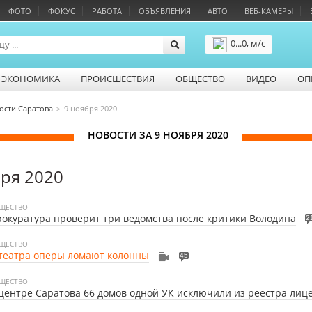
ФОТО
ФОКУС
РАБОТА
ОБЪЯВЛЕНИЯ
АВТО
ВЕБ-КАМЕРЫ
0...0, м/с
Подробнее
ЭКОНОМИКА
ПРОИСШЕСТВИЯ
ОБЩЕСТВО
ВИДЕО
ОП
ости Саратова
9 ноября 2020
НОВОСТИ ЗА 9 НОЯБРЯ 2020
бря 2020
ЩЕСТВО
окуратура проверит три ведомства после критики Володина
2
ЩЕСТВО
театра оперы ломают колонны
45
ЩЕСТВО
центре Саратова 66 домов одной УК исключили из реестра лиц