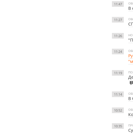
ОБ
11:47
В 
ОБ
11:27
СГ
НО
11:26
"П
ОБ
11:24
Ру
"
ПО
11:19
Де
1
ОБ
11:14
В 
ОБ
10:52
Ко
ПР
10:35
Су