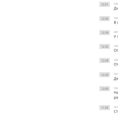
ОБ
12:51
Ди
ОБ
12:50
В 
АВ
12:39
У 
ОБ
12:32
Оп
ОБ
12:28
От
ПР
12:20
Де
ОБ
12:03
На
р
НО
11:55
Ст