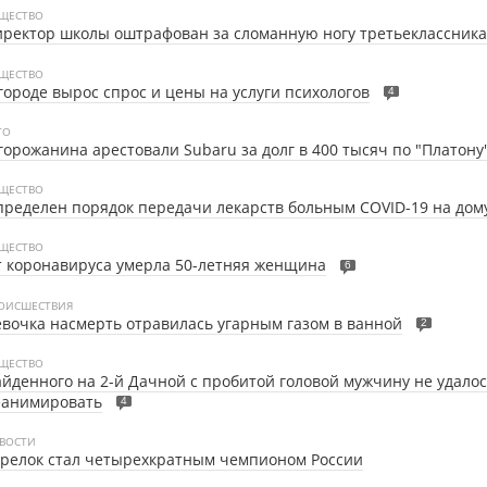
ЩЕСТВО
ректор школы оштрафован за сломанную ногу третьеклассника
ЩЕСТВО
городе вырос спрос и цены на услуги психологов
4
ТО
горожанина арестовали Subaru за долг в 400 тысяч по "Платону
ЩЕСТВО
ределен порядок передачи лекарств больным COVID-19 на дом
ЩЕСТВО
 коронавируса умерла 50-летняя женщина
6
ОИСШЕСТВИЯ
вочка насмерть отравилась угарным газом в ванной
2
ЩЕСТВО
йденного на 2-й Дачной с пробитой головой мужчину не удало
еанимировать
4
ВОСТИ
релок стал четырехкратным чемпионом России