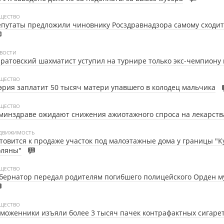
ЩЕСТВО
путаты предложили чиновнику Росздравнадзора самому сходит
6
ВОСТИ
ратовский шахматист уступил на турнире только экс-чемпиону
ЩЕСТВО
рия заплатит 50 тысяч матери упавшего в колодец мальчика
ЩЕСТВО
минздраве ожидают снижения ажиотажного спроса на лекарств
ДВИЖИМОСТЬ
товится к продаже участок под малоэтажные дома у границы "
оляны"
11
ЩЕСТВО
бернатор передал родителям погибшего полицейского Орден м
ЩЕСТВО
моженники изъяли более 3 тысяч пачек контрафактных сигаре