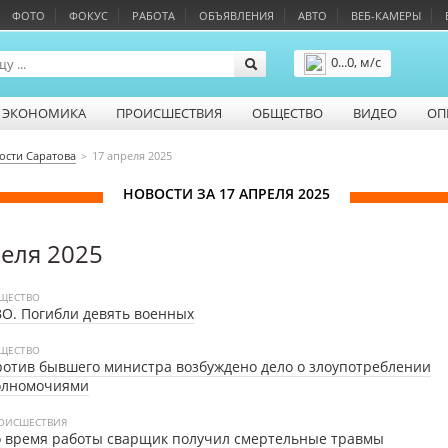
ФОТО
ФОКУС
РАБОТА
ОБЪЯВЛЕНИЯ
АВТО
ВЕБ-КАМЕРЫ
0...0, м/с
Подробнее
ЭКОНОМИКА
ПРОИСШЕСТВИЯ
ОБЩЕСТВО
ВИДЕО
ОП
ости Саратова
17 апреля 2025
НОВОСТИ ЗА 17 АПРЕЛЯ 2025
реля 2025
ЩЕСТВО
О. Погибли девять военных
ЩЕСТВО
отив бывшего министра возбуждено дело о злоупотреблении
олномочиями
ОИСШЕСТВИЯ
 время работы сварщик получил смертельные травмы