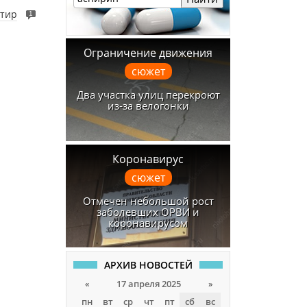
ртир
1
Ограничение движения
сюжет
Два участка улиц перекроют
из-за велогонки
Коронавирус
сюжет
Отмечен небольшой рост
заболевших ОРВИ и
коронавирусом
АРХИВ НОВОСТЕЙ
«
17 апреля 2025
»
пн
вт
ср
чт
пт
сб
вс