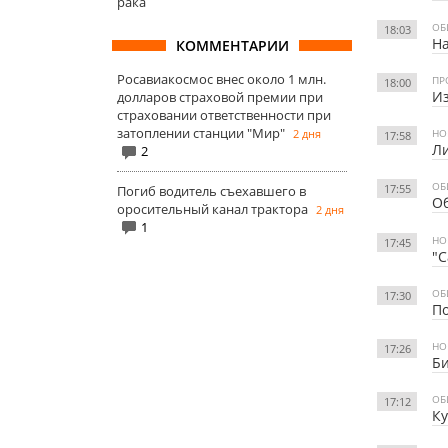
рака
ОБ
18:03
На
КОММЕНТАРИИ
Росавиакосмос внес около 1 млн.
ПР
18:00
Из
долларов страховой премии при
страховании ответственности при
затоплении станции "Мир"
2 дня
НО
17:58
Ли
2
ОБ
17:55
Погиб водитель съехавшего в
О
оросительный канал трактора
2 дня
1
НО
17:45
"С
ОБ
17:30
По
НО
17:26
Би
ОБ
17:12
К