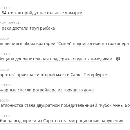
ЩЕСТВО
 84 точках пройдут пасхальные ярмарки
ОИСШЕСТВИЯ
 реки достали труп рыбака
ВОСТИ
шившийся обоих вратарей "Сокол" подписал нового голкипера
ЩЕСТВО
бещана дополнительная поддержка студентам-медикам
2
ВОСТИ
аратов" проиграл и второй матч в Санкт-Петербурге
ЩЕСТВО
жарные спасли ротвейлера из горящего дома
ВОСТИ
атлонистка стала двукратной победительницей "Кубок Анны Бо
ЩЕСТВО
убинца выдворили из Саратова за миграционные нарушения