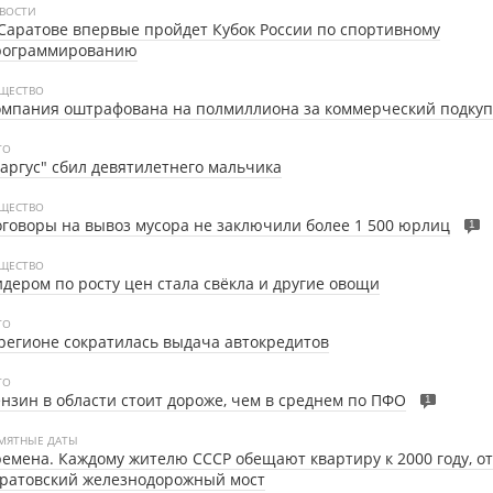
ВОСТИ
Саратове впервые пройдет Кубок России по спортивному
рограммированию
ЩЕСТВО
мпания оштрафована на полмиллиона за коммерческий подкуп
ТО
аргус" сбил девятилетнего мальчика
ЩЕСТВО
говоры на вывоз мусора не заключили более 1 500 юрлиц
1
ЩЕСТВО
дером по росту цен стала свёкла и другие овощи
ТО
регионе сократилась выдача автокредитов
ТО
нзин в области стоит дороже, чем в среднем по ПФО
1
МЯТНЫЕ ДАТЫ
емена. Каждому жителю СССР обещают квартиру к 2000 году, о
аратовский железнодорожный мост