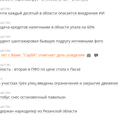
ЩЕСТВО
чти каждый десятый в области опасается внедрения ИИ
ЩЕСТВО
дача кредитов наличными в области упала на 60%
ЩЕСТВО
тудент шантажировал бывшую подругу интимными фото
ЩЕСТВО
 лет с Вами. "СарБК" отмечает день рождения
1
ЩЕСТВО
ласть - вторая в ПФО по цене стола к Пасхе
ТО
 участках трёх улиц введены ограничения и закрытие движени
ЩЕСТВО
тобус снёс остановочный павильон
ЩЕСТВО
держан наркодилер из Рязанской области