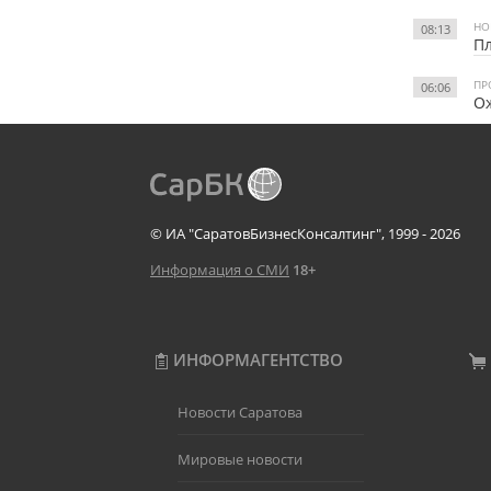
НО
08:13
Пл
ПР
06:06
Ож
© ИА "СаратовБизнесКонсалтинг", 1999 - 2026
Информация о СМИ
18+
ИНФОРМАГЕНТСТВО
Новости Саратова
Мировые новости