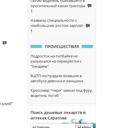
Погиб водитель съехавшего в
оросительный канал трактора
1
Названы специальности с
наибольшим ростом зарплат
1
1
ПРОИСШЕСТВИЯ
Подросток на питбайке не
разъехался на перекрёстке с
"Хендаем"
В ДТП пострадали ехавшие в
автобусе девочка и женщина
Кроссовер "Чери" заехал под фуру,
водитель погиб
галий"
Поиск дешевых лекарств в
аптеках Саратова
Найти