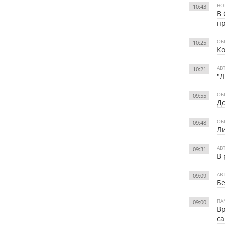
НО
10:43
В 
п
ОБ
10:25
Ко
АВ
10:21
"Л
ОБ
09:55
До
ОБ
09:48
Ли
АВ
09:31
В 
АВ
09:09
Бе
ПА
09:00
Вр
с