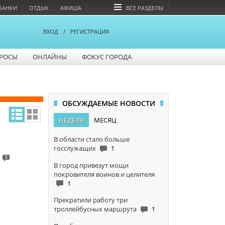
БАНКИ
ОТДЫХ
АФИША
ВСЕ РАЗДЕЛЫ
ВХОД
/
РЕГИСТРАЦИЯ
РОСЫ
ОНЛАЙНЫ
ФОКУС ГОРОДА
ОБСУЖДАЕМЫЕ НОВОСТИ
НЕДЕЛЯ
МЕСЯЦ
В области стало больше
госслужащих
1
3
В город привезут мощи
покровителя воинов и целителя
1
Прекратили работу три
троллейбусных маршрута
1