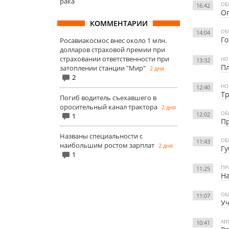
рака
ОБ
16:42
Оп
КОММЕНТАРИИ
ОБ
14:04
Го
Росавиакосмос внес около 1 млн.
долларов страховой премии при
страховании ответственности при
НО
13:32
Пл
затоплении станции "Мир"
2 дня
2
НО
12:40
Тр
Погиб водитель съехавшего в
оросительный канал трактора
2 дня
ОБ
12:02
1
Пр
Названы специальности с
ОБ
11:43
наибольшим ростом зарплат
2 дня
Гу
1
ПР
11:25
На
ОБ
11:07
Уч
АВ
10:41