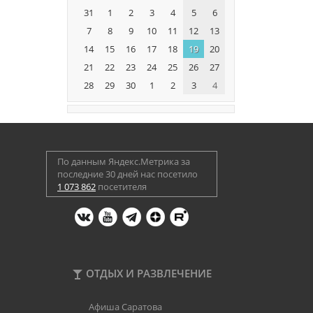
31
1
2
3
4
5
6
7
8
9
10
11
12
13
14
15
16
17
18
19
20
21
22
23
24
25
26
27
28
29
30
1
2
3
4
По данным Яндекс.Метрика за
последние 30 дней нас посетило
1 073 862
посетителя
ОТДЫХ И РАЗВЛЕЧЕНИЕ
Афиша Саратова