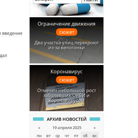
Ограничение движения
сюжет
я введение
Два участка улиц перекроют
из-за велогонки
адал
Коронавирус
сюжет
Отмечен небольшой рост
заболевших ОРВИ и
коронавирусом
АРХИВ НОВОСТЕЙ
«
19 апреля 2025
»
пн
вт
ср
чт
пт
сб
вс