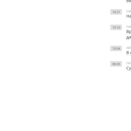
Вв
ОБ
10:21
На
ПА
10:10
Вр
ди
АВ
10:04
В 
ПР
08:45
Су