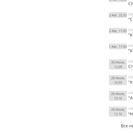
Сп
СП
2 Авг, 22:32
"С
СП
2 Авг, 11:03
"К
СП
1 Авг, 11:04
"К
СП
30 Июля,
Ст
12:28
СП
28 Июля,
"К
16:59
СП
28 Июля,
"А
13:16
СП
28 Июля,
Че
12:10
Все н