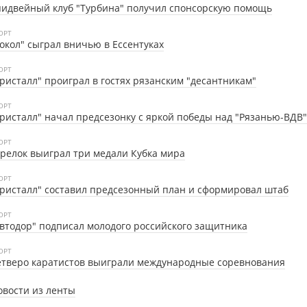
идвейный клуб "Турбина" получил спонсорскую помощь
ОРТ
окол" сыграл вничью в Ессентуках
ОРТ
ристалл" проиграл в гостях рязанским "десантникам"
ОРТ
ристалл" начал предсезонку с яркой победы над "Рязанью-ВДВ"
ОРТ
релок выиграл три медали Кубка мира
ОРТ
ристалл" составил предсезонный план и сформировал штаб
ОРТ
втодор" подписал молодого российского защитника
ОРТ
тверо каратистов выиграли международные соревнования
овости из ленты