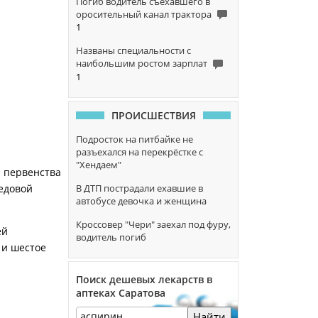
Погиб водитель съехавшего в
оросительный канал трактора
1
Названы специальности с
наибольшим ростом зарплат
1
ПРОИСШЕСТВИЯ
Подросток на питбайке не
разъехался на перекрёстке с
"Хендаем"
ч первенства
В ДТП пострадали ехавшие в
ледовой
автобусе девочка и женщина
Кроссовер "Чери" заехал под фуру,
ей
водитель погиб
 и шестое
Поиск дешевых лекарств в
аптеках Саратова
Найти