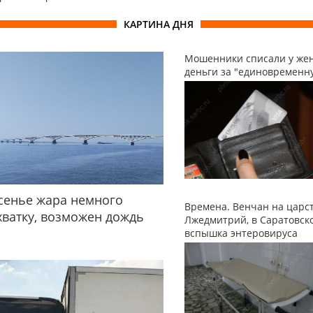
КАРТИНА ДНЯ
Мошенники списали у ж
деньги за "единовременн
сенье жара немного
Времена. Венчан на царс
хватку, возможен дождь
Лжедмитрий, в Саратовско
вспышка энтеровируса