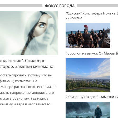
ФОКУС ГОРОДА
"Одиссея" Кристофера Нолана.
киномана
Гороскоп на август. От Марии 
облачения": Спилберг
 старое. Заметки киномана
ностальгировать, потому что вы
(фильмы) из тысячи! По
 манере рассказывать истории, по
авать напряжение, доводить его
Сериал "Бухта вдов". Заметки 
пускать ровно там, где надо, а
имизму и вере в человечество.