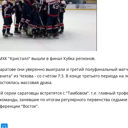
МХК "Кристалл" вышли в финал Кубка регионов.
Саратове они уверенно выиграли и третий полуфинальный мат
нита" из Чехова - со счётом 7:3. В конце третьего периода на 
остоялась массовая драка.
 серии саратовцы встретятся с "Тамбовом", т.е. главный троф
команды, занявшие по итогам регулярного первенства седьмое
нференции "Восток".