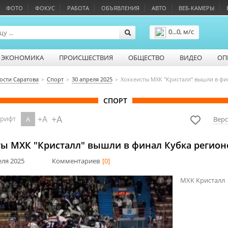
ФОТО
ФОКУС
РАБОТА
ОБЪЯВЛЕНИЯ
АВТО
ВЕБ-КАМЕРЫ
0...0, м/с
Подробнее
ЭКОНОМИКА
ПРОИСШЕСТВИЯ
ОБЩЕСТВО
ВИДЕО
ОП
ости Саратова
Спорт
30 апреля 2025
Хоккеисты МХК "Кристалл" вышли в фи
СПОРТ
+A
+A
шрифт
A
Верс
ты МХК "Кристалл" вышли в финал Кубка регион
еля 2025
Комментариев
[0]
МХК Кристалл