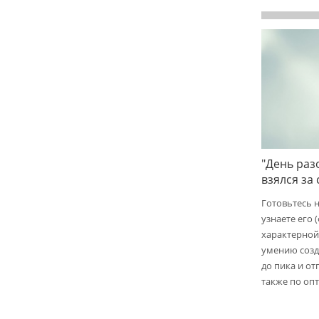
"День раз
взялся за
Готовьтесь 
узнаете его 
характерной
умению созд
до пика и от
также по опт