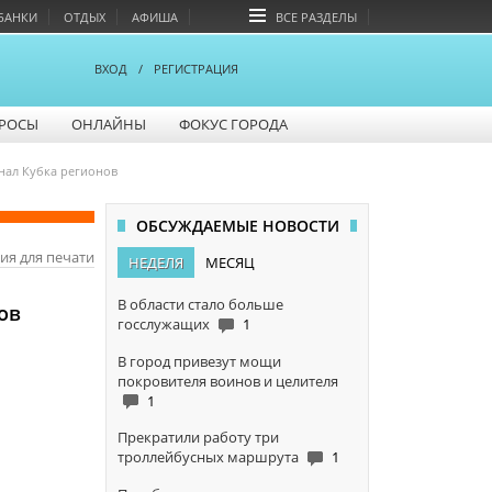
БАНКИ
ОТДЫХ
АФИША
ВСЕ РАЗДЕЛЫ
ВХОД
/
РЕГИСТРАЦИЯ
РОСЫ
ОНЛАЙНЫ
ФОКУС ГОРОДА
нал Кубка регионов
ОБСУЖДАЕМЫЕ НОВОСТИ
ия для печати
НЕДЕЛЯ
МЕСЯЦ
В области стало больше
ов
госслужащих
1
В город привезут мощи
покровителя воинов и целителя
1
Прекратили работу три
троллейбусных маршрута
1