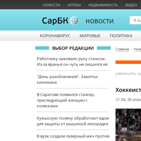
НОВОСТИ
АПТЕКИ
НЕДВИЖИМОСТЬ
ВИДЕО
НОВОСТИ
КОРОНАВИРУС
МИРОВЫЕ
ПОЛИТИКА
ВЫБОР РЕДАКЦИИ
Главная
Нов
Работнику зажевало руку станком.
Из-за вранья он чуть не лишился её
увеличить 
"День разоблачения". Заметки
киномана
Хоккеис
В Саратове появился сталкер,
21:34, 30 апр
преследующий женщин с
колясками
Кумысную поляну обработают ядом
для защиты от мышиной лихорадки
В вузе создали лазерный меч против