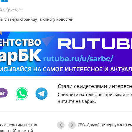
ХК Кристалл
на главную страницу
к списку новостей
Стали свидетелями интерес
Снимайте на телефон, присылайте 
читайте на СарБК.
вым рельсам поехал
СВО. Домой не вернулись се
оростной" трамвай