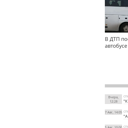
В ДТП по
автобусе
СП
Вчера,
"К
12:28
СП
7 Авг, 14:05
"А
СП
5 Авг, 10:00