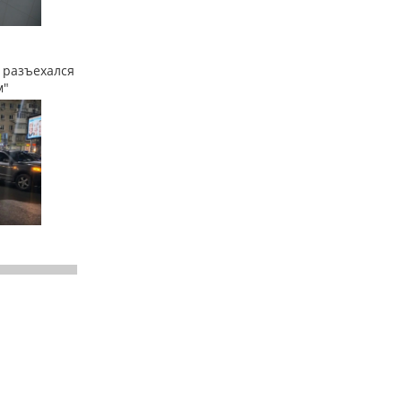
 разъехался
м"