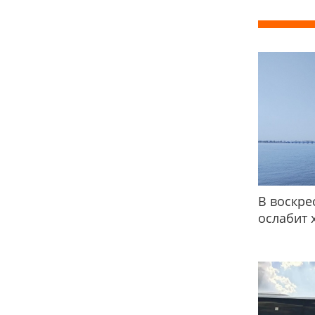
В воскре
ослабит 