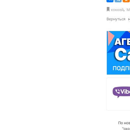
хоккей
,
М
Вернуться
По но
"ск