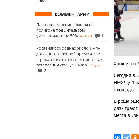
рака
КОММЕНТАРИИ
Площадь тушения пожара на
полигоне под Энгельсом
уменьшилась на 50%
1
41 мин.
Росавиакосмос внес около 1 млн.
долларов страховой премии при
страховании ответственности при
Хоккеисты 
затоплении станции "Мир"
2 дня
2
Сегодня в 
НМХЛ у "Гра
площадке с
В решающей
разыграют 
места в ко