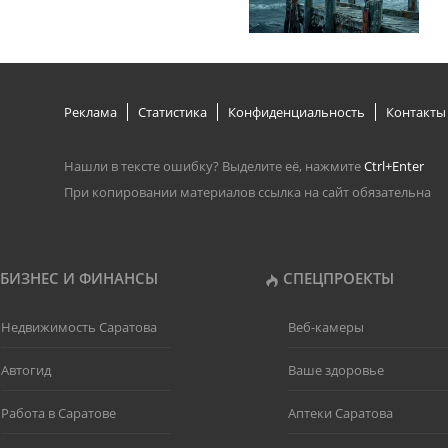
Реклама
Статистика
Конфиденциальность
Контакты
Нашли в тексте ошибку? Выделите её, нажмите
Ctrl+Enter
При копировании материалов ссылка на сайт обязательна
БИЗНЕС И ФИНАНСЫ
СПЕЦПРОЕКТЫ
Недвижимость Саратова
Веб-камеры
Автогид
Ваше здоровье
Работа в Саратове
Аптеки Саратова