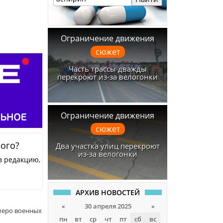
Ограничение движения
сюжет
Часть трассы дважды
перекроют из-за велогонки
Ограничение движения
сюжет
ного?
Два участка улиц перекроют
из-за велогонки
в редакцию,
АРХИВ НОВОСТЕЙ
«
30 апреля 2025
»
меро военных
пн
вт
ср
чт
пт
сб
вс